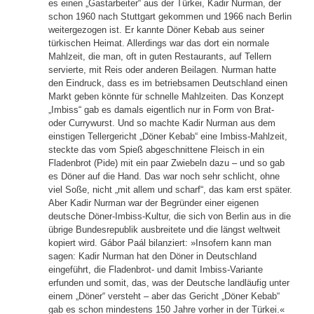
es einen „Gastarbeiter“ aus der Türkei, Kadir Nurman, der
schon 1960 nach Stuttgart gekommen und 1966 nach Berlin
weitergezogen ist. Er kannte Döner Kebab aus seiner
türkischen Heimat. Allerdings war das dort ein normale
Mahlzeit, die man, oft in guten Restaurants, auf Tellern
servierte, mit Reis oder anderen Beilagen. Nurman hatte
den Eindruck, dass es im betriebsamen Deutschland einen
Markt geben könnte für schnelle Mahlzeiten. Das Konzept
„Imbiss“ gab es damals eigentlich nur in Form von Brat-
oder Currywurst. Und so machte Kadir Nurman aus dem
einstigen Tellergericht „Döner Kebab“ eine Imbiss-Mahlzeit,
steckte das vom Spieß abgeschnittene Fleisch in ein
Fladenbrot (Pide) mit ein paar Zwiebeln dazu – und so gab
es Döner auf die Hand. Das war noch sehr schlicht, ohne
viel Soße, nicht „mit allem und scharf“, das kam erst später.
Aber Kadir Nurman war der Begründer einer eigenen
deutsche Döner-Imbiss-Kultur, die sich von Berlin aus in die
übrige Bundesrepublik ausbreitete und die längst weltweit
kopiert wird. Gábor Paál bilanziert: »Insofern kann man
sagen: Kadir Nurman hat den Döner in Deutschland
eingeführt, die Fladenbrot- und damit Imbiss-Variante
erfunden und somit, das, was der Deutsche landläufig unter
einem „Döner“ versteht – aber das Gericht „Döner Kebab“
gab es schon mindestens 150 Jahre vorher in der Türkei.«