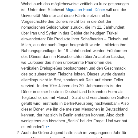
Wobei auch das möglicherweise zeitlich zu kurz gesprungen
ist. Unter dem Stichwort
Migration Food: Döner
will uns die
Universität Münster auf diese Fährte setzen: »Die
Vorgeschichte des Döners reicht bis in die Zeit der
nomadischen Seldschuken zurück, die im 11. Jahrhundert
über Iran und Syrien in das Gebiet der heutigen Türkei
einwanderten: Die Produkte ihrer Schafherden – Fleisch und
Milch, aus der auch Jogurt hergestellt wurde – bildeten ihre
Nahrungsgrundlage. Im 19. Jahrhundert werden Frühformen
des Döners dann in Reiseberichten über Anatolien fassbar,
wo Europäer das ihnen unbekannte Phänomen des
vertikalen Drehspießes beobachteten und den Geschmack
des so zubereiteten Fleischs lobten. Dieses wurde damals
allerdings nicht in Brot, sondern mit Reis auf einem Teller
serviert. In den 70er Jahren des 20. Jahrhunderts ist der
Döner in seiner heute in Deutschland bekannten Form als
Teigtasche, die mit Fleisch, Salat und verschiedenen Soßen
gefüllt wird, erstmals in Berlin-Kreuzberg nachweisbar.« Also
dieser Döner, wie ihn die meisten Menschen in Deutschland
kennen, der hat sich in Berlin entfalten können. Also doch
wenigstens ein bisschen „Berlin“ bei der Frage: Und wer hat
es erfunden?
↩︎
Auch die Grüne Jugend hatte sich im vergangenen Jahr für