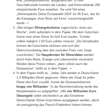
eine „Dönerpreisbremse“ ausgesprochen. In ihrer
Geschäftsstelle konnten die Landes- und Kreisverbände 200
entsprechende Flyer erwerben. Sie sind Teil eines
„Aktionspakets Döner Europawahl 2024“ für 45 Euro, das für
die Kampagne „Kein Bock auf Krise“ zusammengestellt
wurde.
↩︎
„Alle kriegen
Dönergutscheine
zugeschickt, einen pro
Woche“, steht außerdem in dem Papier. Mit dem Gutschein
könne man einen Döner für fünf Euro kaufen. Schüler
sollten lediglich 2,50 Euro zahlen müssen. „Die Dönerbuden
können die Gutscheine einlösen und sich den
Überschussbetrag über den normalen Preis vom Staat
zurückholen.“ Die
Hauptkosten für Dönerläden
würden
durch hohe Miete, Energie und Lebensmittel verursacht.
Würden diese Preise sinken, „dann sinken auch die
Dönerpreise“, heißt es in dem Papier.
↩︎
In dem Papier heißt es: „Jedes Jahr werden in Deutschland
1,3 Milliarden Döner gegessen. Wenn der Staat für jeden
Döner drei Euro zuzahlt, kostet die Dönerpreisbremse
knapp vier Milliarden
.“ In der Berichterstattung wurde das
beispielsweise so aufgegriffen: »Mit
vier Milliarden Euro
Steuergeld
sollen wöchentlich an alle Einwohner
Deutschlands Döner-Gutscheine ausgegeben werden, damit
sie preisgünstig das Fleisch-Fladenbrot futtern können.