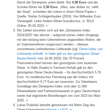
Damit der Dönerpreis unten bleibt. Bei
4,90 Euro
und der
Schüler-Döner bei
2,50 Euro
. „Alles, was drüber ist, zahlt
der Staat“, schreiben die Linken in ihrem Döner-Papier.«
Quelle: Stefan Schlagenhauber (2024): Vier Milliarden Euro
Steuergeld: Linke fordern Döner-Sozialismus, in: BILD
Online, 05.05.2024.
↩︎
Die Zahlen beziehen sich auf den „Dönerpreis-Index
2024/2025“ des derzeit – aufgrund seines rüden Umgangs
mit den bislang beim Unternehmen angestellten Ridern, die
an Subunternehmer outgesourct werden – überaus
umstrittenen Lieferdienstes Lieferando (vgl.
Döner-Index von
Lieferando enthüllt: In Halle gibt es den günstigsten Döner
Deutschlands
vom 16.05.2025): Die 70 Prozent
Preisunterschied trennen den günstigsten vom teuersten
Döner. In Halle (Saale) in Sachsen-Anhalt gab es den
günstigsten Döner Deutschlands – für durchschnittlich 5,79
Euro. Im norddeutschen Flensburg war der Imbiss mit
durchschnittlich 9,77 Euro am teuersten. Zur Datenbasis:
Grundlage des Dönerpreis-Index sind über 11.000
Döneranbieter und Partnerrestaurants in ganz Deutschland
sowie real registrierte Bestellungen von Juni 2023 bis März
2025.
↩︎
Lukas Podolski betreibt gemeinsam mit Metin Dag das
Döner-Unternehmen
Mangal x LP10
.
↩︎