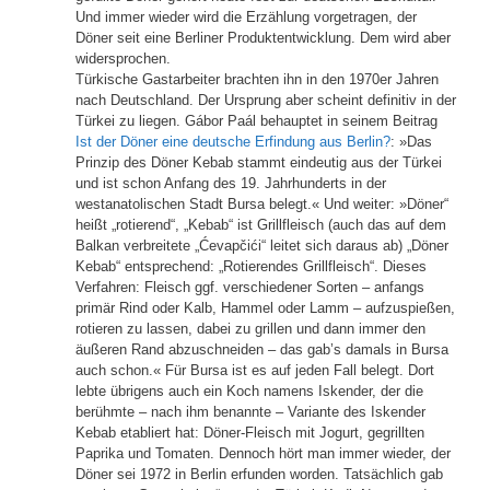
Und immer wieder wird die Erzählung vorgetragen, der
Döner seit eine Berliner Produktentwicklung. Dem wird aber
widersprochen.
Türkische Gastarbeiter brachten ihn in den 1970er Jahren
nach Deutschland. Der Ursprung aber scheint definitiv in der
Türkei zu liegen. Gábor Paál behauptet in seinem Beitrag
Ist der Döner eine deutsche Erfindung aus Berlin?
: »Das
Prinzip des Döner Kebab stammt eindeutig aus der Türkei
und ist schon Anfang des 19. Jahrhunderts in der
westanatolischen Stadt Bursa belegt.« Und weiter: »Döner“
heißt „rotierend“, „Kebab“ ist Grillfleisch (auch das auf dem
Balkan verbreitete „Ćevapčići“ leitet sich daraus ab) „Döner
Kebab“ entsprechend: „Rotierendes Grillfleisch“. Dieses
Verfahren: Fleisch ggf. verschiedener Sorten – anfangs
primär Rind oder Kalb, Hammel oder Lamm – aufzuspießen,
rotieren zu lassen, dabei zu grillen und dann immer den
äußeren Rand abzuschneiden – das gab’s damals in Bursa
auch schon.« Für Bursa ist es auf jeden Fall belegt. Dort
lebte übrigens auch ein Koch namens Iskender, der die
berühmte – nach ihm benannte – Variante des Iskender
Kebab etabliert hat: Döner-Fleisch mit Jogurt, gegrillten
Paprika und Tomaten. Dennoch hört man immer wieder, der
Döner sei 1972 in Berlin erfunden worden. Tatsächlich gab