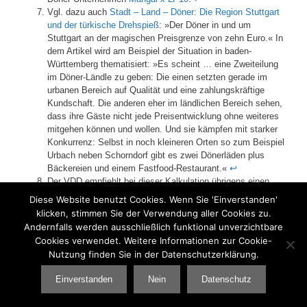
Vgl. dazu auch
Stadt – Land – Döner: Die Region Stuttgart
und der türkische Drehspieß
: »Der Döner in und um
Stuttgart an der magischen Preisgrenze von zehn Euro.« In
dem Artikel wird am Beispiel der Situation in baden-
Württemberg thematisiert: »Es scheint … eine Zweiteilung
im Döner-Ländle zu geben: Die einen setzten gerade im
urbanen Bereich auf Qualität und eine zahlungskräftige
Kundschaft. Die anderen eher im ländlichen Bereich sehen,
dass ihre Gäste nicht jede Preisentwicklung ohne weiteres
mitgehen können und wollen. Und sie kämpfen mit starker
Konkurrenz: Selbst in noch kleineren Orten so zum Beispiel
Urbach neben Schorndorf gibt es zwei Dönerläden plus
Bäckereien und einem Fastfood-Restaurant.«
↩︎
Der VDD empfiehlt bei dieser Kalkulation übrigens einen
Verkaufspreis von 10,50 Euro, da die Gastrobetriebe das
Diese Website benutzt Cookies. Wenn Sie 'Einverstanden'
Drei- bis Vierfache des Einkaufspreises verlangen, um
klicken, stimmen Sie der Verwendung aller Cookies zu.
rentabel zu sein. Die meisten Kosten entstehen im
Andernfalls werden ausschließlich funktional unverzichtbare
Endverkauf: Miete, meistens in Innenstädten, Energie,
Cookies verwendet. Weitere Informationen zur Cookie-
Personal. Vor allem die ersten beiden Posten sind in den
Nutzung finden Sie in der Datenschutzerklärung.
letzten Jahren enorm gestiegen.
↩︎
Einverstanden
Nein
Datenschutz