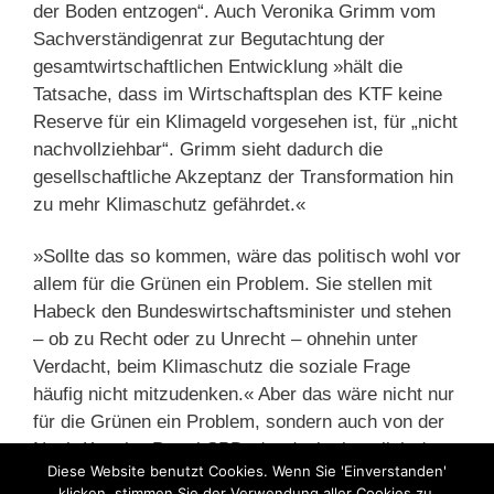
der Boden entzogen“. Auch Veronika Grimm vom
Sachverständigenrat zur Begutachtung der
gesamtwirtschaftlichen Entwicklung »hält die
Tatsache, dass im Wirtschaftsplan des KTF keine
Reserve für ein Klimageld vorgesehen ist, für „nicht
nachvollziehbar“. Grimm sieht dadurch die
gesellschaftliche Akzeptanz der Transformation hin
zu mehr Klimaschutz gefährdet.«
»Sollte das so kommen, wäre das politisch wohl vor
allem für die Grünen ein Problem. Sie stellen mit
Habeck den Bundeswirtschaftsminister und stehen
– ob zu Recht oder zu Unrecht – ohnehin unter
Verdacht, beim Klimaschutz die soziale Frage
häufig nicht mitzudenken.« Aber das wäre nicht nur
für die Grünen ein Problem, sondern auch von der
Noch-Kanzler-Partei SPD, der doch eigentlich der
Diese Website benutzt Cookies. Wenn Sie 'Einverstanden'
soziale Ausgleich oder wenigstens die Abfederung
klicken, stimmen Sie der Verwendung aller Cookies zu.