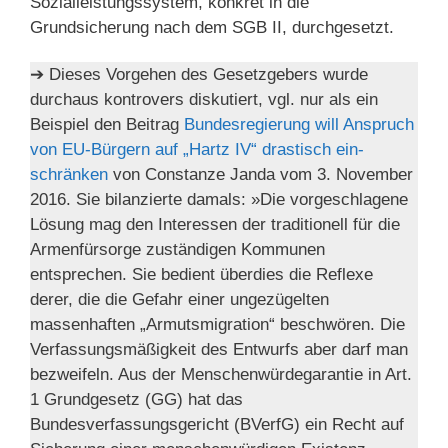
Sozialleistungssystem, konkret in die
Grundsicherung nach dem SGB II, durchgesetzt.
➔ Dieses Vorgehen des Gesetzgebers wurde
durchaus kontrovers diskutiert, vgl. nur als ein
Beispiel den Beitrag
Bun­des­re­gie­rung will Anspruch
von EU-Bür­gern auf „Hartz IV“ dras­tisch ein­
schränken
von Constanze Janda vom 3. November
2016. Sie bilanzierte damals: »Die vorgeschlagene
Lösung mag den Interessen der traditionell für die
Armenfürsorge zuständigen Kommunen
entsprechen. Sie bedient überdies die Reflexe
derer, die die Gefahr einer ungezügelten
massenhaften „Armutsmigration“ beschwören. Die
Verfassungsmäßigkeit des Entwurfs aber darf man
bezweifeln. Aus der Menschenwürdegarantie in Art.
1 Grundgesetz (GG) hat das
Bundesverfassungsgericht (BVerfG) ein Recht auf