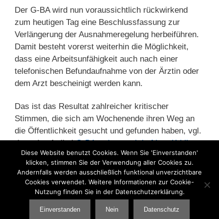
Der G-BA wird nun voraussichtlich rückwirkend
zum heutigen Tag eine Beschlussfassung zur
Verlängerung der Ausnahmeregelung herbeiführen.
Damit besteht vorerst weiterhin die Möglichkeit,
dass eine Arbeitsunfähigkeit auch nach einer
telefonischen Befundaufnahme von der Ärztin oder
dem Arzt bescheinigt werden kann.
Das ist das Resultat zahlreicher kritischer
Stimmen, die sich am Wochenende ihren Weg an
die Öffentlichkeit gesucht und gefunden haben, vgl.
dazu den Artikel
G-BA rudert nach heftiger Kritik am
Diese Website benutzt Cookies. Wenn Sie 'Einverstanden'
Stopp telefonischer Krankschreibungen zurück
aus
klicken, stimmen Sie der Verwendung aller Cookies zu.
der Online-Ausgabe des Deutschen Ärzteblatts.
Andernfalls werden ausschließlich funktional unverzichtbare
Cookies verwendet. Weitere Informationen zur Cookie-
Nutzung finden Sie in der Datenschutzerklärung.
Kategorien
Ärzte
,
Corona
,
Gesundheitspolitik
Einverstanden
Nein
Datenschutz