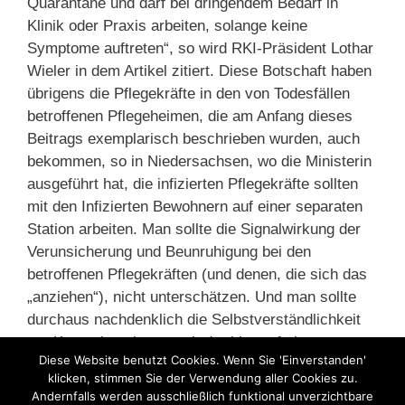
Quarantäne und darf bei dringendem Bedarf in
Klinik oder Praxis arbeiten, solange keine
Symptome auftreten“, so wird RKI-Präsident Lothar
Wieler in dem Artikel zitiert. Diese Botschaft haben
übrigens die Pflegekräfte in den von Todesfällen
betroffenen Pflegeheimen, die am Anfang dieses
Beitrags exemplarisch beschrieben wurden, auch
bekommen, so in Niedersachsen, wo die Ministerin
ausgeführt hat, die infizierten Pflegekräfte sollten
mit den Infizierten Bewohnern auf einer separaten
Station arbeiten. Man sollte die Signalwirkung der
Verunsicherung und Beunruhigung bei den
betroffenen Pflegekräften (und denen, die sich das
„anziehen“), nicht unterschätzen. Und man sollte
durchaus nachdenklich die Selbstverständlichkeit
zur Kenntnis nehmen, mit der hier auf eine
Diese Website benutzt Cookies. Wenn Sie 'Einverstanden'
Aufopferungsbereitschaft der Pflegekräfte gesetzt
klicken, stimmen Sie der Verwendung aller Cookies zu.
wird.
Andernfalls werden ausschließlich funktional unverzichtbare