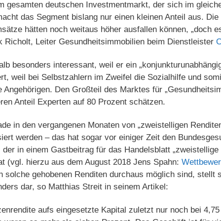
Am gesamten deutschen Investmentmarkt, der sich im gleich
 macht das Segment bislang nur einen kleinen Anteil aus. Die
sätze hätten noch weitaus höher ausfallen können, „doch e
k Richolt, Leiter Gesundheitsimmobilien beim Dienstleister
lb besonders interessant, weil er ein „konjunkturunabhängi
rt, weil bei Selbstzahlern im Zweifel die Sozialhilfe und so
die Angehörigen. Den Großteil des Marktes für „Gesundheits
ren Anteil Experten auf 80 Prozent schätzen.
e in den vergangenen Monaten von „zweistelligen Renditen“ 
iert werden – das hat sogar vor einiger Zeit den Bundesges
 der in einem Gastbeitrag für das Handelsblatt „zweistellig
 hat (vgl. hierzu aus dem August 2018 Jens Spahn:
Wettbewerb
 solche gehobenen Renditen durchaus möglich sind, stellt si
ders dar, so Matthias Streit in seinem Artikel:
enrendite aufs eingesetzte Kapital zuletzt nur noch bei 4,7