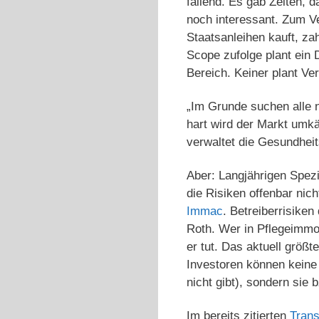
fallend. Es gab Zeiten, 
noch interessant. Zum Ve
Staatsanleihen kauft, za
Scope zufolge plant ein 
Bereich. Keiner plant Ve
„Im Grunde suchen alle 
hart wird der Markt umkä
verwaltet die Gesundhei
Aber: Langjährigen Spezi
die Risiken offenbar ni
Immac
. Betreiberrisike
Roth. Wer in Pflegeimmob
er tut. Das aktuell größ
Investoren können keine
nicht gibt), sondern sie
Im bereits zitierten
Tran