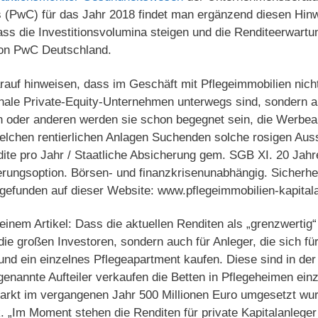
(PwC) für das Jahr 2018 findet man ergänzend diesen Hinw
ass die Investitionsvolumina steigen und die Renditeerwartu
von PwC Deutschland.
uf hinweisen, dass im Geschäft mit Pflegeimmobilien nicht
onale Private-Equity-Unternehmen unterwegs sind, sondern a
n oder anderen werden sie schon begegnet sein, die Werbea
welchen rentierlichen Anlagen Suchenden solche rosigen Aus
ite pro Jahr / Staatliche Absicherung gem. SGB XI. 20 Jahre
rungsoption. Börsen- und finanzkrisenunabhängig. Sicherhe
o gefunden auf dieser Website: www.pflegeimmobilien-kapital
seinem Artikel: Dass die aktuellen Renditen als „grenzwertig
 die großen Investoren, sondern auch für Anleger, die sich fü
nd ein einzelnes Pflegeapartment kaufen. Diese sind in de
genannte Aufteiler verkaufen die Betten in Pflegeheimen einz
Markt im vergangenen Jahr 500 Millionen Euro umgesetzt wur
 „Im Moment stehen die Renditen für private Kapitalanleger