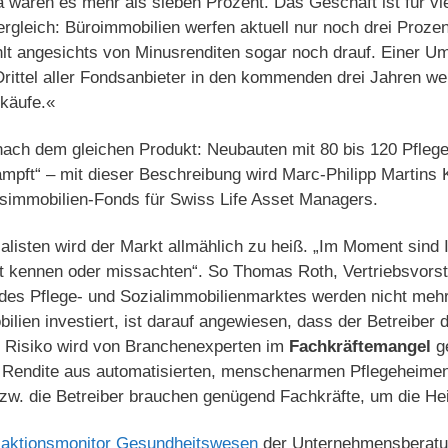
da waren es mehr als sieben Prozent. Das Geschäft ist für vi
rgleich: Büroimmobilien werfen aktuell nur noch drei Proze
hlt angesichts von Minusrenditen sogar noch drauf. Einer U
Drittel aller Fondsanbieter in den kommenden drei Jahren we
rkäufe.«
nach dem gleichen Produkt: Neubauten mit 80 bis 120 Pfleg
mpft“ – mit dieser Beschreibung wird Marc-Philipp Martins Ku
tsimmobilien-Fonds für Swiss Life Asset Managers.
alisten wird der Markt allmählich zu heiß. „Im Moment sind 
cht kennen oder missachten“. So Thomas Roth, Vertriebsvor
n des Pflege- und Sozialimmobilienmarktes werden nicht mehr
ilien investiert, ist darauf angewiesen, dass der Betreiber 
te Risiko wird von Branchenexperten im
Fachkräftemangel
ge
 Rendite aus automatisierten, menschenarmen Pflegeheimen
 bzw. die Betreiber brauchen genügend Fachkräfte, um die H
saktionsmonitor Gesundheitswesen
der Unternehmensberat