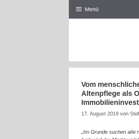
Zum
Menü
Inhalt
springen
Vom menschliche
Altenpflege als 
Immobilieninves
17. August 2019
von
Ste
„Im Grunde suchen alle 