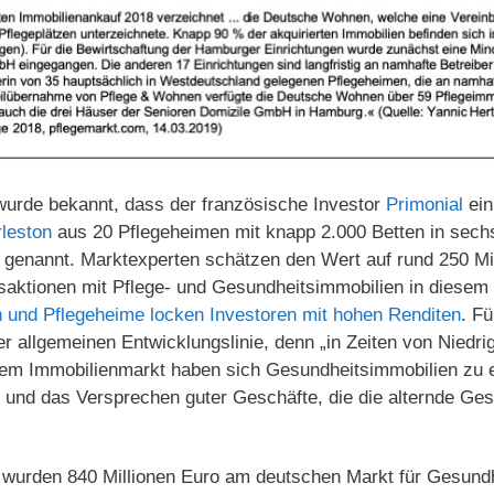
wurde bekannt, dass der französische Investor
Primonial
ein
leston
aus 20 Pflegeheimen mit knapp 2.000 Betten in sech
t genannt. Marktexperten schätzen den Wert auf rund 250 Mill
nsaktionen mit Pflege- und Gesundheitsimmobilien in diesem 
n und Pflegeheime locken Investoren mit hohen Renditen
. Fü
ner allgemeinen Entwicklungslinie, denn „in Zeiten von Niedr
em Immobilienmarkt haben sich Gesundheitsimmobilien zu e
und das Versprechen guter Geschäfte, die die alternde Gese
hr wurden 840 Millionen Euro am deutschen Markt für Gesund