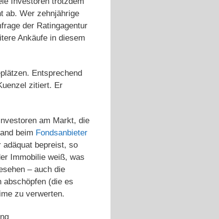
ele Investoren trotzdem
nt ab. Wer zehnjährige
mfrage der Ratingagentur
itere Ankäufe in diesem
eplätzen. Entsprechend
enzel zitiert. Er
Investoren am Markt, die
stand beim
Fondsanbieter
 adäquat bepreist, so
der Immobilie weiß, was
sehen – auch die
 abschöpfen (die es
eime zu verwerten.
ung