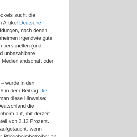
ckels sucht die
 Artikel
Deutsche
eldungen, nach denen
geheimen irgendwie gute
n personellen (und
nd unbezahlbare
 Medienlandschaft oder
 – wurde in den
19 in dem Beitrag
Die
t man diese Hinweise:
Deutschland die
oheim auf, mit derzeit
eil von 2,12 Prozent.
 aufgetaucht, wenn
er Pflegeheimbetreiber an