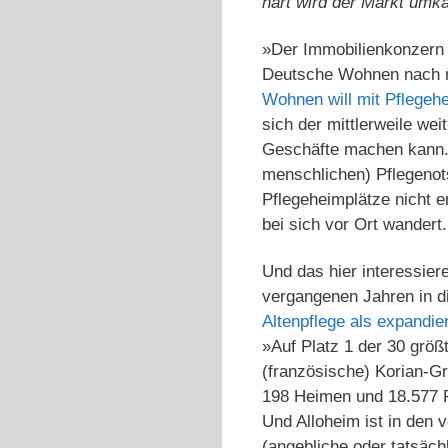
hart wird der Markt umkä
»Der Immobilienkonzern 
Deutsche Wohnen nach n
Wohnen will mit Pflegeh
sich der mittlerweile we
Geschäfte machen kann. 
menschlichen) Pflegeno
Pflegeheimplätze nicht 
bei sich vor Ort wandert.
Und das hier interessier
vergangenen Jahren in d
Altenpflege als expandie
»Auf Platz 1 der 30 größ
(französische) Korian-Gr
198 Heimen und 18.577 P
Und Alloheim ist in den
(angebliche oder tatsäch