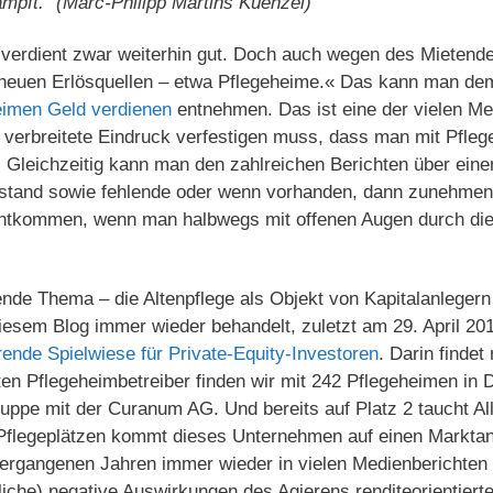
mpft.“ (Marc-Philipp Martins Kuenzel)
verdient zwar weiterhin gut. Doch auch wegen des Mietende
euen Erlösquellen – etwa Pflegeheime.« Das kann man dem
eimen Geld verdienen
entnehmen. Das ist eine der vielen M
it verbreitete Eindruck verfestigen muss, dass man mit Pfle
Gleichzeitig kann man den zahlreichen Berichten über eine
tstand sowie fehlende oder wenn vorhanden, dann zunehme
entkommen, wenn man halbwegs mit offenen Augen durch die
ende Thema – die Altenpflege als Objekt von Kapitalanlegern
iesem Blog immer wieder behandelt, zuletzt am 29. April 20
rende Spielwiese für Private-Equity-Investoren
. Darin finde
ten Pflegeheimbetreiber finden wir mit 242 Pflegeheimen in 
uppe mit der Curanum AG. Und bereits auf Platz 2 taucht All
flegeplätzen kommt dieses Unternehmen auf einen Marktant
 vergangenen Jahren immer wieder in vielen Medienberichten
liche) negative Auswirkungen des Agierens renditeorientiert