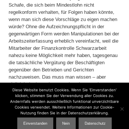
Schafe, die sich beim Mindestlohn nicht
regelkonform verhalten, für Folgen haben könnte,
wenn man sich diese Vorschläge zu eigen machen
würde? Ohne die Aufzeichnungspflicht in der
gegenwärtigen Form werden Manipulationen bei der
Arbeitszeiterfassung erheblich vereinfacht, weil die
Mitarbeiter der Finanzkontrolle Schwarzarbeit
nahezu keine Möglichkeit mehr haben, tagesgenau
die tatsächliche Vergütung der Beschäftigten
gegenüber den Betrieben und Gerichten
nachzuweisen. Das muss man wissen – aber
vielleicht ist ja auch genau das ein zentrales
Diese Website benutzt Cookies. Wenn Sie 'Einverstanden'
Anliegen der Antragsteller. Natürlich alles unter dem
klicken, stimmen Sie der Verwendung aller Cookies zu.
Segel der „Entlastung“ und „Flexibilisierung“.
Andernfalls werden ausschließlich funktional unverzichtbare
Cookies verwendet. Weitere Informationen zur Cookie-
Nutzung finden Sie in der Datenschutzerklärung.
Kategorien
Arbeitszeit
,
Mindestlohn
,
Zoll
Einverstanden
Nein
Datenschutz