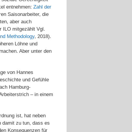
ikel entnehmen:
Zahl der
en Saisonarbeiter, die
sten, aber auch
r ILO mitgezählt Vgl.
 and Methodology
, 2018).
höheren Löhne und
 machen. Aber unter den
tage von Hannes
Geschichte und Gefühle
 nach Hamburg-
rbeiterstrich – in einem
dnung ist, hat neben
 damit zu tun, dass es
nden Konsequenzen für