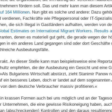
itnehmern fördern soll. Das und mehr kann man diesem Art
uf 164 Millionen
. Nun gibt es solche und andere: Dazu gehör
d verdienen, Fachkräfte wie Pflegepersonal oder IT-Speziali
en, die sich illegal in Gastländern aufhalten, werden von de
lobal Estimates on International Migrant Workers. Results
ranten, denen es materiell gut geht, die gerade wegen der 
gen in ein anderes Land gegangen sind oder dort Geschäfte
ahlreiche Ausbeutungsfälle.
trakt. An dieser Stelle kann man beispielsweise eine Repor
chultz empfehlen, die der Ausbeutung ein Gesicht und eine 
 »Als Bulgariens Wirtschaft abstürzt, zieht Stanimir Panow
uf ein besseres Leben, doch er landet auf dem sogenannten A
von dem deutsche Verbraucher massiv profitieren.«
in krassen Formen auch bei uns möglich und an der Tagesor
r Unternehmen, die eine gewisse Risikoneigung haben, auch
 an (abschreckenden) Kontrollen und den daraus resultiere