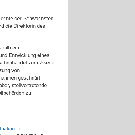
 Rechte der Schwächsten
d die Direktorin des
shalb ein
und Entwicklung eines
nschenhandel zum Zweck
tzung von
ßnahmen geschnürt
ber, stellvertretende
ollbehörden zu
uation in