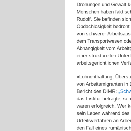
Drohungen und Gewalt kon
Menschen haben faktisch
Rudolf. Sie befinden sic
Obdachlosigkeit bedroht
von schwerer Arbeitsausb
dem Transportwesen oder
Abhängigkeit vom Arbeit
einer strukturellen Unter
arbeitsgerichtlichen Ver
»Lohnenthaltung, Überst
von Arbeitsmigranten in 
Bericht des DIMR:
„Schw
das Institut befragte, sc
waren erfolgreich. Wer k
sein Leben während des V
Urteilsverfahren an Arbei
den Fall eines rumänisc