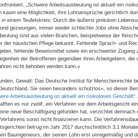
frontiert. „Schwere Arbeitsausbeutung ist aktuell ein risik
 kaum eine Möglichkeit, ihre Lohnansprüche gerichtlich du
h in einem Teufelskreis: Durch die äußerst prekären Lebens
 und gezwungen, immer wieder schlechte Jobs ohne Absich
eutung sind aus vielen Branchen, beispielweise der fleischv
 der häuslichen Pflege bekannt. Fehlende Sprach- und Rec
geber, fehlende Beweismittel sowie ein erschwerter Zugang 
legenheit der Betroffenen gegenüber ihren Arbeitgebern, die 
fahren nicht behoben werden kann.«
unden, Gewalt: Das Deutsche Institut für Menschenrechte be
Deutschland. Sie seien besonders schutzlos«, so dieser Ber
ere Arbeitsausbeutung ist aktuell ein risikoloses Geschäft“
.
hafften es nur zwölf, ein Verfahren vor dem Arbeitsgericht ei
eine neue Beschäftigung gefunden hat, verzichtet demnach of
erfahrens sonst nicht finanzieren kann. Die Verfahrensdaue
tsgerichten betrug im Jahr 2017 durchschnittlich 3,1 Monate.
hen Bauingenieurs, der seinen Lohn erst unregelmäßig und d