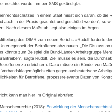
ge einreichte, wurde ihm per SMS gekündigt.«
henrechtsschutzes in einem Staat misst sich daran, ob die
d auch in der Praxis geachtet und geschützt werden“, so wir
ert. Nach diesem Maßstab liegt also einiges im Argen.
itteilung des DIMR zum neuen Bericht: »Rudolf forderte de
nterlegenheit der Betroffenen abzubauen. „Die Diskussion 
s könnte zum Beispiel die Bund-Länder-Arbeitsgruppe Me
rantreiben“, sagte Rudolf. Ziel müsse es sein, die Durchse
Betroffenen zu erleichtern. Dazu müsse ein Bündel von Ma
 Verbandsklagemöglichkeiten gegen ausbeuterische Arbeitge
ichkeiten für Betroffene, prozessrelevante Daten von Kontr
cht kann man hier im Original abrufen:
r Menschenrechte (2018):
Entwicklung der Menschenrechtssit