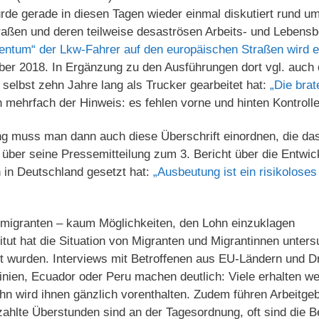
wurde gerade in diesen Tagen wieder einmal diskutiert rund
raßen und deren teilweise desaströsen Arbeits- und Lebensb
ntum“ der Lkw-Fahrer auf den europäischen Straßen wird e
r 2018. In Ergänzung zu den Ausführungen dort vgl. auch d
selbst zehn Jahre lang als Trucker gearbeitet hat:
„Die brat
ch mehrfach der Hinweis: es fehlen vorne und hinten Kontroll
muss man dann auch diese Überschrift einordnen, die das 
ber seine Pressemitteilung zum 3. Bericht über die Entwic
 in Deutschland gesetzt hat:
„Ausbeutung ist ein risikolose
migranten – kaum Möglichkeiten, den Lohn einzuklagen
ut hat die Situation von Migranten und Migrantinnen untersu
 wurden. Interviews mit Betroffenen aus EU-Ländern und Dri
tinien, Ecuador oder Peru machen deutlich: Viele erhalten we
hn wird ihnen gänzlich vorenthalten. Zudem führen Arbeitgeb
hlte Überstunden sind an der Tagesordnung, oft sind die B