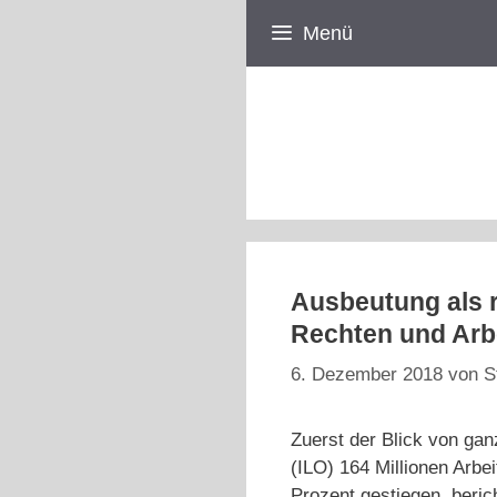
Zum
Menü
Inhalt
springen
Ausbeutung als r
Rechten und Arb
6. Dezember 2018
von
S
Zuerst der Blick von gan
(ILO) 164 Millionen Arb
Prozent gestiegen, beric