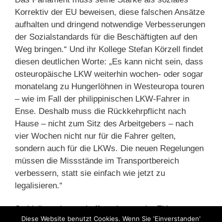
Korrektiv der EU beweisen, diese falschen Ansätze
aufhalten und dringend notwendige Verbesserungen
der Sozialstandards für die Beschäftigten auf den
Weg bringen.“ Und ihr Kollege Stefan Körzell findet
diesen deutlichen Worte: „Es kann nicht sein, dass
osteuropäische LKW weiterhin wochen- oder sogar
monatelang zu Hungerlöhnen in Westeuropa touren
– wie im Fall der philippinischen LKW-Fahrer in
Ense. Deshalb muss die Rückkehrpflicht nach
Hause – nicht zum Sitz des Arbeitgebers – nach
vier Wochen nicht nur für die Fahrer gelten,
sondern auch für die LKWs. Die neuen Regelungen
müssen die Missstände im Transportbereich
verbessern, statt sie einfach wie jetzt zu
legalisieren.“
So bleibt weiter zu hoffen, dass es im EU-
Diese Website benutzt Cookies. Wenn Sie 'Einverstanden'
Parlament entsprechende Korrekturen geben wird.