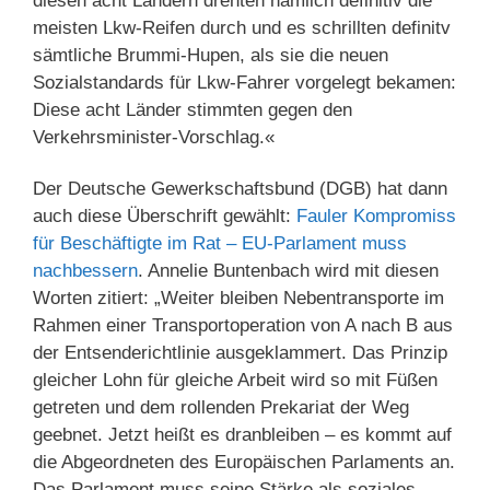
diesen acht Ländern drehten nämlich definitiv die
meisten Lkw-Reifen durch und es schrillten definitv
sämtliche Brummi-Hupen, als sie die neuen
Sozialstandards für Lkw-Fahrer vorgelegt bekamen:
Diese acht Länder stimmten gegen den
Verkehrsminister-Vorschlag.«
Der Deutsche Gewerkschaftsbund (DGB) hat dann
auch diese Überschrift gewählt:
Fauler Kompromiss
für Beschäftigte im Rat – EU-Parlament muss
nachbessern
. Annelie Buntenbach wird mit diesen
Worten zitiert: „Weiter bleiben Nebentransporte im
Rahmen einer Transportoperation von A nach B aus
der Entsenderichtlinie ausgeklammert. Das Prinzip
gleicher Lohn für gleiche Arbeit wird so mit Füßen
getreten und dem rollenden Prekariat der Weg
geebnet. Jetzt heißt es dranbleiben – es kommt auf
die Abgeordneten des Europäischen Parlaments an.
Das Parlament muss seine Stärke als soziales