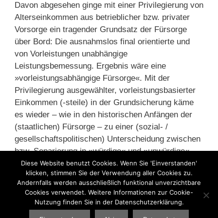
Davon abgesehen ginge mit einer Privilegierung von
Alterseinkommen aus betrieblicher bzw. privater
Vorsorge ein tragender Grundsatz der Fürsorge
über Bord: Die ausnahmslos final orientierte und
von Vorleistungen unabhängige
Leistungsbemessung. Ergebnis wäre eine
»vorleistungsabhängige Fürsorge«. Mit der
Privilegierung ausgewählter, vorleistungsbasierter
Einkommen (-steile) in der Grundsicherung käme
es wieder – wie in den historischen Anfängen der
(staatlichen) Fürsorge – zu einer (sozial- /
gesellschaftspolitischen) Unterscheidung zwischen
bzw. Separierung in »würdige« und »unwürdige«
(Alters-) Arme.«
Diese Website benutzt Cookies. Wenn Sie 'Einverstanden'
klicken, stimmen Sie der Verwendung aller Cookies zu.
Andernfalls werden ausschließlich funktional unverzichtbare
Kategorien
Betriebsrente
,
Kapitaldeckung
,
Riester-Rente
,
Cookies verwendet. Weitere Informationen zur Cookie-
Nutzung finden Sie in der Datenschutzerklärung.
Sozialpolitik