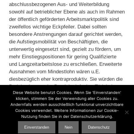
abschlussbezogenen Aus- und Weiterbildung
sowohl auf betrieblicher Ebene als auch im Rahmen
der öffentlich geförderten Arbeitsmarktpolitik sind
zweifellos wichtige Eckpfeiler. Dabei sollten
besondere Anstrengungen darauf gerichtet werden,
die Aufstiegsmobilität von Beschäftigten, die
unterwertig eingesetzt sind, gezielt zu fördern, um
mehr Einstiegspositionen für gering Qualifizierte
und Langzeitarbeitslose zu erschließen. Erweiterte
Ausnahmen vom Mindestlohn wären u.E.
diesbezüglich eher kontraproduktiv. Sie würden die
Preiskonkurrenz im Bereich einfacher Tätigkeiten
Diese Website benutzt Cookies. Wenn Sie 'Einverstanden'
verschärfen, ohne nachhaltige Perspektiven zu
klicken, stimmen Sie der Verwendung aller Cookies zu.
bieten.« (Kalina/Weinkopf 2016: 16)
Andernfalls werden ausschließlich funktional unverzichtbare
Cookies verwendet. Weitere Informationen zur Cookie-
Nutzung finden Sie in der Datenschutzerklärung.
Kategorien
Arbeitslosigkeit
,
Arbeitsmarkt
,
Sozialpolitik
Einverstanden
Nein
Datenschutz