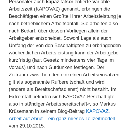
Personaler auch
kap
azitäts
o
rientierte
v
ariable
A
rbeits
z
eit (KAPOVAZ) genannt, erbringen die
Beschäftigten einen Großteil ihrer Arbeitsleistung je
nach betrieblichem Arbeitsanfall. Sie arbeiten also
nach Bedarf, über dessen Vorliegen allein der
Arbeitgeber entscheidet. Sowohl Lage als auch
Umfang der von den Beschäftigten zu erbringenden
wöchentlichen Arbeitsleistung kann der Arbeitgeber
kurzfristig (laut Gesetz mindestens vier Tage im
Voraus) und nach Gutdünken festlegen. Der
Zeitraum zwischen den einzelnen Arbeitseinsätzen
gilt als sogenannte Rufbereitschaft und wird
(anders als Bereitschaftsdienst) nicht bezahlt. Im
Extremfall befinden sich KAPOVAZ-Beschäftigte
also in ständiger Arbeitsbereitschaft«, so Markus
Krüsemann in seinem Blog-Beitrag
KAPOVAZ,
Arbeit auf Abruf – ein ganz mieses Teilzeitmodell
vom 29.10.2015.