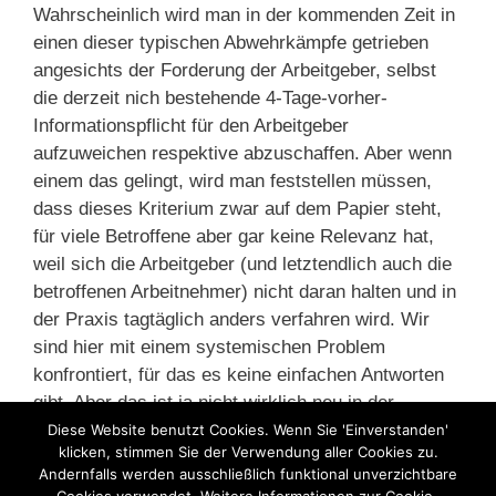
Wahrscheinlich wird man in der kommenden Zeit in
einen dieser typischen Abwehrkämpfe getrieben
angesichts der Forderung der Arbeitgeber, selbst
die derzeit nich bestehende 4-Tage-vorher-
Informationspflicht für den Arbeitgeber
aufzuweichen respektive abzuschaffen. Aber wenn
einem das gelingt, wird man feststellen müssen,
dass dieses Kriterium zwar auf dem Papier steht,
für viele Betroffene aber gar keine Relevanz hat,
weil sich die Arbeitgeber (und letztendlich auch die
betroffenen Arbeitnehmer) nicht daran halten und in
der Praxis tagtäglich anders verfahren wird. Wir
sind hier mit einem systemischen Problem
konfrontiert, für das es keine einfachen Antworten
gibt. Aber das ist ja nicht wirklich neu in der
Sozialpolitik.
Diese Website benutzt Cookies. Wenn Sie 'Einverstanden'
klicken, stimmen Sie der Verwendung aller Cookies zu.
Andernfalls werden ausschließlich funktional unverzichtbare
Kategorien