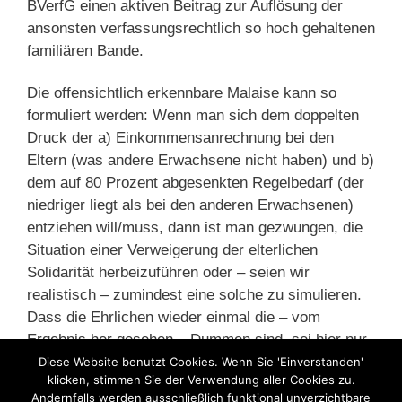
BVerfG einen aktiven Beitrag zur Auflösung der
ansonsten verfassungsrechtlich so hoch gehaltenen
familiären Bande.
Die offensichtlich erkennbare Malaise kann so
formuliert werden: Wenn man sich dem doppelten
Druck der a) Einkommensanrechnung bei den
Eltern (was andere Erwachsene nicht haben) und b)
dem auf 80 Prozent abgesenkten Regelbedarf (der
niedriger liegt als bei den anderen Erwachsenen)
entziehen will/muss, dann ist man gezwungen, die
Situation einer Verweigerung der elterlichen
Solidarität herbeizuführen oder – seien wir
realistisch – zumindest eine solche zu simulieren.
Dass die Ehrlichen wieder einmal die – vom
Ergebnis her gesehen – Dummen sind, sei hier nur
angemerkt.
Diese Website benutzt Cookies. Wenn Sie 'Einverstanden'
klicken, stimmen Sie der Verwendung aller Cookies zu.
Andernfalls werden ausschließlich funktional unverzichtbare