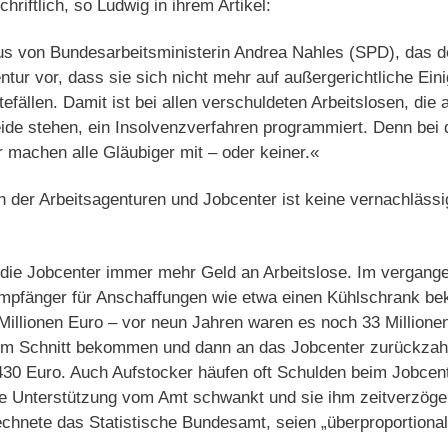
hriftlich, so Ludwig in ihrem Artikel:
s von Bundesarbeitsministerin Andrea Nahles (SPD), das d
entur vor, dass sie sich nicht mehr auf außergerichtliche Ein
fällen. Damit ist bei allen verschuldeten Arbeitslosen, die 
eide stehen, ein Insolvenzverfahren programmiert. Denn bei 
r machen alle Gläubiger mit – oder keiner.«
n der Arbeitsagenturen und Jobcenter ist keine vernachlässi
 die Jobcenter immer mehr Geld an Arbeitslose. Im vergange
Empfänger für Anschaffungen wie etwa einen Kühlschrank be
llionen Euro – vor neun Jahren waren es noch 33 Millione
e im Schnitt bekommen und dann an das Jobcenter zurückzah
430 Euro. Auch Aufstocker häufen oft Schulden beim Jobcente
 Unterstützung vom Amt schwankt und sie ihm zeitverzöge
chnete das Statistische Bundesamt, seien „überproportional