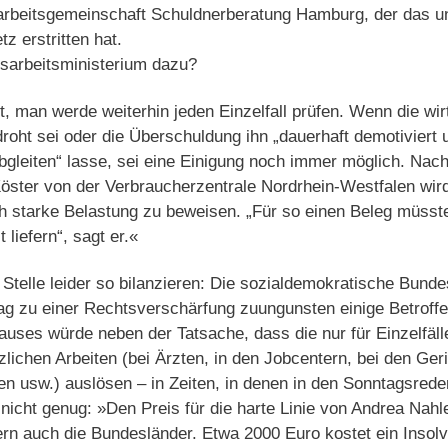
rbeitsgemeinschaft Schuldnerberatung Hamburg, der das un
tz erstritten hat.
sarbeitsministerium dazu?
t, man werde weiterhin jeden Einzelfall prüfen. Wenn die wir
droht sei oder die Überschuldung ihn „dauerhaft demotiviert
abgleiten“ lasse, sei eine Einigung noch immer möglich. Na
ster von der Verbraucherzentrale Nordrhein-Westfalen wird 
ch starke Belastung zu beweisen. „Für so einen Beleg müsst
 liefern“, sagt er.«
telle leider so bilanzieren: Die sozialdemokratische Bunde
trag zu einer Rechtsverschärfung zuungunsten einige Betrof
auses würde neben der Tatsache, dass die nur für Einzelfäll
ichen Arbeiten (bei Ärzten, in den Jobcentern, bei den Ger
n usw.) auslösen – in Zeiten, in denen in den Sonntagsred
 nicht genug: »Den Preis für die harte Linie von Andrea Nahl
rn auch die Bundesländer. Etwa 2000 Euro kostet ein Insol