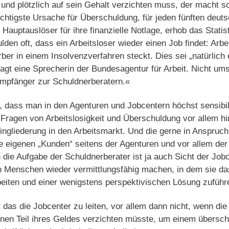
 und plötzlich auf sein Gehalt verzichten muss, der macht s
 wichtigste Ursache für Überschuldung, für jeden fünften deu
Hauptauslöser für ihre finanzielle Notlage, erhob das Stati
lden oft, dass ein Arbeitsloser wieder einen Job findet: Arb
ber in einem Insolvenzverfahren steckt. Dies sei „natürlich 
gt eine Sprecherin der Bundesagentur für Arbeit. Nicht ums
Empfänger zur Schuldnerberatern.«
dass man in den Agenturen und Jobcentern höchst sensibilisi
ragen von Arbeitslosigkeit und Überschuldung vor allem hin
ngliederung in den Arbeitsmarkt. Und die gerne in Anspru
e eigenen „Kunden“ seitens der Agenturen und vor allem der
 die Aufgabe der Schuldnerberater ist ja auch Sicht der Jobc
en Menschen wieder vermittlungsfähig machen, in dem sie d
eiten und einer wenigstens perspektivischen Lösung zuführ
 das die Jobcenter zu leiten, vor allem dann nicht, wenn die 
einen Teil ihres Geldes verzichten müsste, um einem übersch