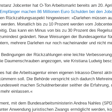
stanz Jobcenter hat O-Ton Arbeitsmarkt bereits am 20. April
-Empfänger machen 86 Millionen Euro Schulden bei den Job
 den Rückzahlungsaspekt hingewiesen: »Darlehen müssen au
 werden. Monatlich bis zu 10 Prozent werden vom Jobcenter
eitig. Das kann ein Minus von bis zu 30 Prozent des Regels
zumindest geändert. Neue Weisungen der Bundesagentur für 
ntern, mehrere Darlehen nur noch nacheinander und nicht meh
 Bedingungen der Rückzahlungen eine leichte Verbesserung
ie Daumenschrauben angezogen, wie Kristiana Ludwig besch
es hat die Arbeitsagentur einen eigenen Inkasso-Dienst aktivi
ümmern soll. Die Behörde verspricht sich dadurch Mehrei
Bundesweit machen Schuldnerberater seither die Erfahrung,
 mehr einlassen.«
ument, mit dem Bundesarbeitsministerin Andrea Nahles (SPD
 unter Anwendung juristischen Zwangs ermöglicht werden, ko