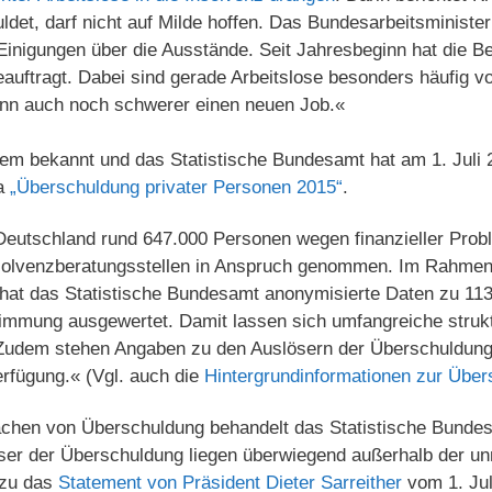
ldet, darf nicht auf Milde hoffen. Das Bundesarbeitsminister
Einigungen über die Ausstände. Seit Jahresbeginn hat die B
auftragt. Dabei sind gerade Arbeitslose besonders häufig vo
dann auch noch schwerer einen neuen Job.«
gem bekannt und das Statistische Bundesamt hat am 1. Juli 
ma
„Überschuldung privater Personen 2015“
.
eutschland rund 647.000 Personen wegen finanzieller Proble
solvenzberatungsstellen in Anspruch genommen. Im Rahmen d
 hat das Statistische Bundesamt anonymisierte Daten zu 11
immung ausgewertet. Damit lassen sich umfangreiche struk
 Zudem stehen Angaben zu den Auslösern der Überschuldun
rfügung.« (Vgl. auch die
Hintergrundinformationen zur Über
chen von Überschuldung behandelt das Statistische Bundes
ser der Überschuldung liegen überwiegend außerhalb der unm
azu das
Statement von Präsident Dieter Sarreither
vom 1. Jul