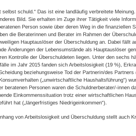
t selbst schuld.“ Das ist eine landläufig verbreitete Meinung
nderes Bild. Sie erhalten im Zuge ihrer Tätigkeit viele Infor
r beratenen Person sowie über deren Weg in die finanziellen S
ben die Beraterinnen und Berater im Rahmen der Überschuld
weiligen Hauptauslöser der Überschuldung an. Dabei fällt au
nde Änderungen der Lebensumstände als Hauptauslöser gen
ren Kontrolle der Überschuldeten liegen. Unter den sechs h
älle im Jahr 2015 fanden sich Arbeitslosigkeit (19 %), Erkr
Scheidung beziehungsweise Tod der Partnerin/des Partners
nsumverhalten („unwirtschaftliche Haushaltsführung“) wurde
der beratenen Personen waren die Schuldnerberater/-innen d
hende Einkommenssituation trotz einer wirtschaftlichen Hau
eführt hat („längerfristiges Niedrigeinkommen“).
ang von Arbeitslosigkeit und Überschuldung stellt auch Kri