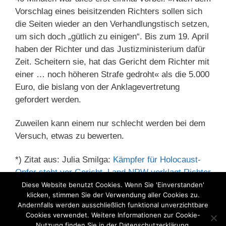
Vorschlag eines beisitzenden Richters sollen sich
die Seiten wieder an den Verhandlungstisch setzen,
um sich doch „gütlich zu einigen“. Bis zum 19. April
haben der Richter und das Justizministerium dafür
Zeit. Scheitern sie, hat das Gericht dem Richter mit
einer … noch höheren Strafe gedroht« als die 5.000
Euro, die bislang von der Anklagevertretung
gefordert werden.
Zuweilen kann einem nur schlecht werden bei dem
Versuch, etwas zu bewerten.
*) Zitat aus: Julia Smilga:
Kämpfer für Holocaust-
Opfer steht vor Gericht. Land NRW verklagt Richter
(18.03.2016)
Diese Website benutzt Cookies. Wenn Sie 'Einverstanden'
klicken, stimmen Sie der Verwendung aller Cookies zu.
Andernfalls werden ausschließlich funktional unverzichtbare
Kategorien
Cookies verwendet. Weitere Informationen zur Cookie-
Bundessozialgericht
,
Rentenversicherung
,
Nutzung finden Sie in der Datenschutzerklärung.