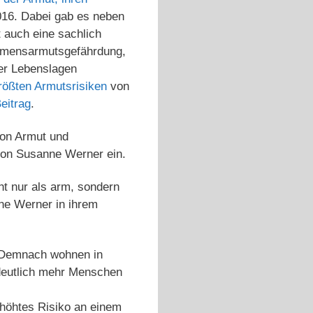
16. Dabei gab es neben
 auch eine sachlich
ommensarmutsgefährdung,
rer Lebenslagen
größten Armutsrisiken
von
eitrag
.
von Armut und
on Susanne Werner ein.
ht nur als arm, sondern
nne Werner in ihrem
g. Demnach wohnen in
 deutlich mehr Menschen
rhöhtes Risiko an einem