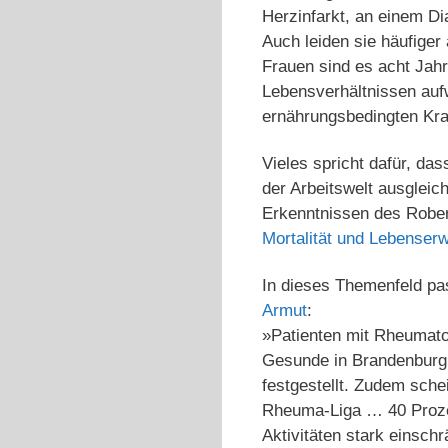
Herzinfarkt, an einem Di
Auch leiden sie häufige
Frauen sind es acht Jah
Lebensverhältnissen auf
ernährungsbedingten Kra
Vieles spricht dafür, das
der Arbeitswelt ausglei
Erkenntnissen des Robert
Mortalität und Lebenser
In dieses Themenfeld pa
Armut
:
»Patienten mit Rheumatoi
Gesunde in Brandenburg
festgestellt. Zudem sche
Rheuma-Liga … 40 Prozen
Aktivitäten stark einsch