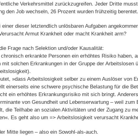
öffentliche Verkehrsmittel zurückzugreifen. Jeder Dritte mus
g den Job wechseln, 26 Prozent wurden frühzeitig berentet
ei einer dieser letztendlich unlösbaren Aufgaben angekomme
Verursacht Armut Krankheit oder macht Krankheit arm?
die Frage nach Selektion und/oder Kausalität:
 chronisch erkrankte Personen ein erhöhtes Risiko haben, ar
 mit solchen Erkrankungen in der Gruppe der Arbeitslosen ü
itslosigkeit).
eutet, »dass Arbeitslosigkeit selber zu einem Auslöser von
ellt einerseits eine schwere psychische Belastung für die Bet
cht ein erhöhtes Erkrankungsrisiko mit sich bringt. Anderer
erminante von Gesundheit und Lebenserwartung – weil zum 
, die Teilhabe an sozialen Aktivitäten und der Zugang zu m
. Es geht also um => Arbeitslosigkeit verursacht Krankhe
er Mitte liegen – also ein Sowohl-als-auch.