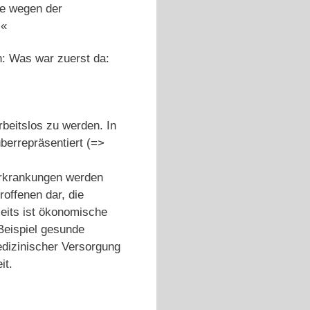
ste wegen der
.«
n: Was war zuerst da:
beitslos zu werden. In
berrepräsentiert (=>
 Erkrankungen werden
roffenen dar, die
seits ist ökonomische
Beispiel gesunde
edizinischer Versorgung
it.