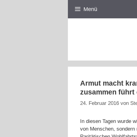
Zum
Menü
Inhalt
springen
Armut macht kra
zusammen führt o
24. Februar 2016
von
St
In diesen Tagen wurde wi
von Menschen, sondern m
Paritätischen Wohlfahrt