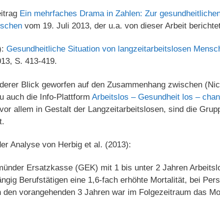
eitrag
Ein mehrfaches Drama in Zahlen: Zur gesundheitlichen
nschen
vom 19. Juli 2013, der u.a. von dieser Arbeit berichtet
):
Gesundheitliche Situation von langzeitarbeitslosen Mensc
013, S. 413-419.
nderer Blick geworfen auf den Zusammenhang zwischen (Nic
zu auch die Info-Plattform
Arbeitslos – Gesundheit los – cha
 vor allem in Gestalt der Langzeitarbeitslosen, sind die Gru
t.
er Analyse von Herbig et al. (2013):
ünder Ersatzkasse (GEK) mit 1 bis unter 2 Jahren Arbeitslo
ngig Berufstätigen eine 1,6-fach erhöhte Mortalität, bei Pe
in den vorangehenden 3 Jahren war im Folgezeitraum das Mort