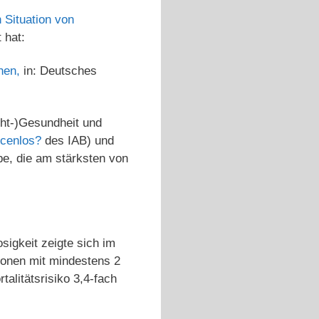
 Situation von
 hat:
hen,
in: Deutsches
ht-)Gesundheit und
ncenlos?
des IAB) und
ppe, die am stärksten von
sigkeit zeigte sich im
rsonen mit mindestens 2
alitätsrisiko 3,4-fach