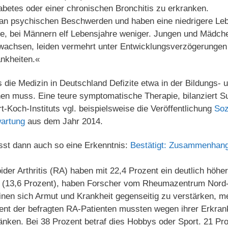
abetes oder einer chronischen Bronchitis zu erkranken.
r an psychischen Beschwerden und haben eine niedrigere Le
re, bei Männern elf Lebensjahre weniger. Jungen und Mädche
wachsen, leiden vermehrt unter Entwicklungsverzögerungen
nkheiten.«
s die Medizin in Deutschland Defizite etwa in der Bildungs- u
chen muss. Eine teure symptomatische Therapie, bilanziert 
-Koch-Instituts vgl. beispielsweise die Veröffentlichung
Soz
wartung
aus dem Jahr 2014.
sst dann auch so eine Erkenntnis:
Bestätigt: Zusammenhan
der Arthritis (RA) haben mit 22,4 Prozent ein deutlich höhe
 (13,6 Prozent), haben Forscher vom Rheumazentrum Nord
inen sich Armut und Krankheit gegenseitig zu verstärken, m
t der befragten RA-Patienten mussten wegen ihrer Erkrank
ränken. Bei 38 Prozent betraf dies Hobbys oder Sport. 21 Pr