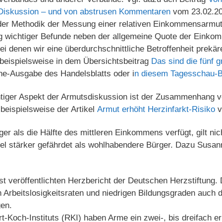
n Diskussion – und von abstrusen Kommentaren
vom 23.02.20
 der Methodik der Messung einer relativen Einkommensarmut
ng wichtiger Befunde neben der allgemeine Quote der Eink
ei denen wir eine überdurchschnittliche Betroffenheit prekä
eispielsweise in dem Übersichtsbeitrag
Das sind die fünf 
ne-Ausgabe des Handelsblatts oder i
n diesem Tagesschau-B
tiger Aspekt der Armutsdiskussion ist der Zusammenhang 
beispielsweise der Artikel
Armut erhöht Herzinfarkt-Risiko
v
er als die Hälfte des mittleren Einkommens verfügt, gilt nic
viel stärker gefährdet als wohlhabendere Bürger. Dazu Susa
st veröffentlichten Herzbericht der Deutschen Herzstiftun
 Arbeitslosigkeitsraten und niedrigen Bildungsgraden auch
gen.
-Koch-Instituts (RKI) haben Arme ein zwei-, bis dreifach e