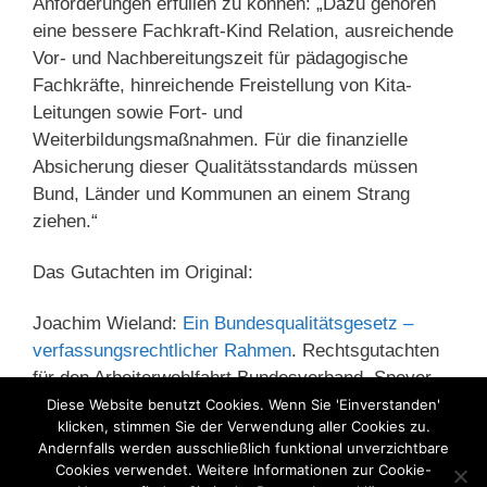
Anforderungen erfüllen zu können: „Dazu gehören
eine bessere Fachkraft-Kind Relation, ausreichende
Vor- und Nachbereitungszeit für pädagogische
Fachkräfte, hinreichende Freistellung von Kita-
Leitungen sowie Fort- und
Weiterbildungsmaßnahmen. Für die finanzielle
Absicherung dieser Qualitätsstandards müssen
Bund, Länder und Kommunen an einem Strang
ziehen.“
Das Gutachten im Original:
Joachim Wieland:
Ein Bundesqualitätsgesetz –
verfassungsrechtlicher Rahmen
. Rechtsgutachten
für den Arbeiterwohlfahrt Bundesverband, Speyer,
18.12.2015
Diese Website benutzt Cookies. Wenn Sie 'Einverstanden'
klicken, stimmen Sie der Verwendung aller Cookies zu.
Andernfalls werden ausschließlich funktional unverzichtbare
Kategorien
Cookies verwendet. Weitere Informationen zur Cookie-
Erzieherinnen
,
Kindertagesbetreuung
,
Kita
,
KiTa-