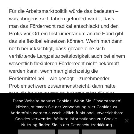
Für die Arbeitsmarktpolitik würde das bedeuten –
was übrigens seit Jahren gefordert wird -, dass
man das Förderrecht radikal entschlackt und den
Profis vor Ort ein Instrumentarium an die Hand gibt,
das sie flexibel einsetzen können. Wenn man dann
noch berücksichtigt, dass gerade eine sich
verhärtende Langzeitarbeitslosigkeit auch bei einem
wesentlich flexibleren Förderrecht nicht bekämpft
werden kann, wenn man gleichzeitig die
Fördermittel bei – wie gesagt – zunehmender
Problemschwere zusammenstreicht, dann hätte
man die beiden zentralen Ansatzpunkte für eine
echte Reform, die ihren Namen verdienen würde.
Diese Website benutzt Cookies. Wenn Sie 'Einverstanden'
klicken, stimmen Sie der Verwendung aller Cookies zu.
Andernfalls werden ausschließlich funktional unverzichtbare
Kategorien
Arbeitsmarktpolitik
,
Hartz IV
,
Jobcenter
,
Cookies verwendet. Weitere Informationen zur Cookie-
Nutzung finden Sie in der Datenschutzerklärung.
Kinderarmut
,
Langzeitarbeitslose
,
Sozialpolitik