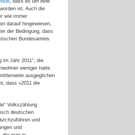
tikel
, dass es um eine
worden ist. Auch die
er wie immer
hon darauf hingewiesen,
er der Bedingung, dass
istischen Bundesamtes
 im Jahr 2011“, die
inwohner weniger hatte
ittlerweile ausgeglichen
t, dass »2011 die
hte“ Volkszählung
pisch deutschen
durchzuführen und
bungen und
, die man in