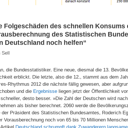
re Folgeschäden des schnellen Konsums 
ausberechnung des Statistischen Bunde
nn Deutschland noch helfen“
 Sell
n, die Bundesstatistiker. Eine neue, diesmal die 13. Bevö
ichkeit erblickt. Die letzte, also die 12., stammt aus dem J
es-Rhythmus 2012 die nächste fällig gewesen, aber aufgru
schoben und die
Ergebnisse
liegen jetzt der Öffentlichkeit vo
 schneller, desto besser. »Die Zahl der Deutschen wird nac
bnehmen als bisher berechnet. 2060 werde die Bevölkerungsz
e der Präsident des Statistischen Bundesamtes, Roderich E
er Vorausberechnung noch von 65 bis 70 Millionen Mensch
Artikel
Deutschland schrumpft dank Zuwanderern langsame