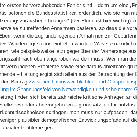
im ersten hervorzuhebenden Fehler sind – denn um eine „Pr
das betonen die Bundesstatistiker, ordentlich, wie sie nun m
lkerungsvorausberechnungen“ (der Plural ist hier wichtig) zu
erweise zu treffenden Annahmen basieren, so dass die vor
Eben, wenn die zugrundeliegenden Annahmen zur Geburtenra
es Wanderungssaldos eintreten würden. Was sie natürlich 
ren, wie beispielsweise jetzt gegenüber der Vorhersage au
kerungszahl nach oben angehoben werden muss. Weil man di
mit verbundenen Probleme sowie eine daraus ableitbare grun
ehnende – Haltung ergibt sich allein aus der Betrachtung der
u den Beitrag
Zwischen Unausweichlichkeit und Glasperlensp
ung im Spannungsfeld von Notwendigkeit und scheinbarer 
eitrag finden sich bereits zahlreiche kritische Anfragen an 
 Stelle besonders hervorgehoben – grundsätzlich für nutzlos 
rkenntnisschneisen schlagen, man muss nur aufpassen, da
weniger plausibler demografischer Entwicklungspfade auf d
 sozialer Probleme gerät.