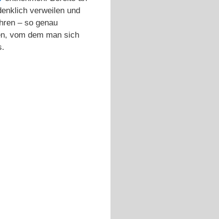
denklich verweilen und
ahren – so genau
ren, vom dem man sich
s.