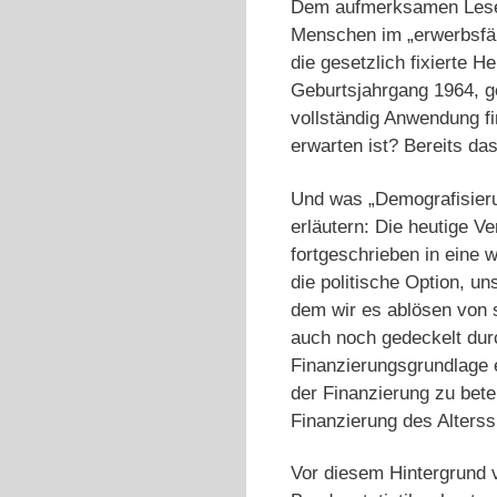
Dem aufmerksamen Leser w
Menschen im „erwerbsfähi
die gesetzlich fixierte H
Geburtsjahrgang 1964, ge
vollständig Anwendung f
erwarten ist? Bereits da
Und was „Demografisieru
erläutern: Die heutige V
fortgeschrieben in eine 
die politische Option, u
dem wir es ablösen von s
auch noch gedeckelt du
Finanzierungsgrundlage e
der Finanzierung zu bet
Finanzierung des Alters
Vor diesem Hintergrund v