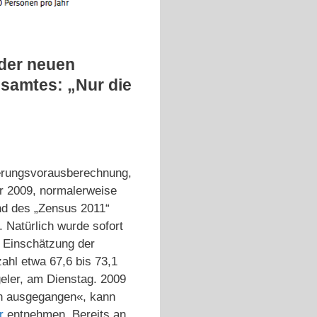
der neuen
samtes: „Nur die
lkerungsvorausberechnung,
ahr 2009, normalerweise
nd des „Zensus 2011“
r. Natürlich wurde sofort
h Einschätzung der
ahl etwa 67,6 bis 73,1
geler, am Dienstag. 2009
en ausgegangen«, kann
r
entnehmen. Bereits an