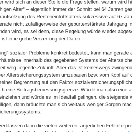
ird sich an dieser Stelle die Frage stellen, warum wird hi
gen Alter“ – eigentlich immer der Schnitt bei 64 Jahren ges
eraufsetzung des Renteneintrittsalters sukzessive auf 67 Jah
rade nicht zufälligerweise der geburtenstärkste Jahrgang i
inden wird, es sei denn, diese Regelung würde wieder abges
s ist eine grobe Verzerrung der Daten.
ng“ sozialer Probleme konkret bedeutet, kann man gerade 
erhältnisse innerhalb des gegebenen Systems der Alterssich
weit weg liegende Zukunft. Aber das ist keineswegs zwingend,
nser Alterssicherungssystem umzubauen bzw. vom Kopf auf di
einer Begrenzung auf den Faktor sozialversicherungspflicht
rch eine Beitragsbemessungsgrenze. Würde man also eine a
inziehen und würde es im Idealfall gelingen, die steigende
eiligen, dann bräuchte man sich weitaus weniger Sorgen mac
sicherungssystems.
erblassen dann die vielen weiteren, ärgerlichen Fehlinterpr