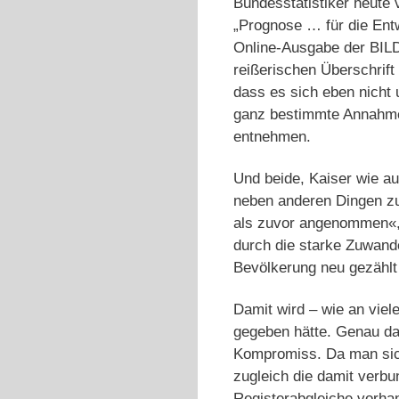
Bundesstatistiker heute 
„Prognose … für die Entw
Online-Ausgabe der BILD-
reißerischen Überschrift
dass es sich eben nicht
ganz bestimmte Annahmen
entnehmen.
Und beide, Kaiser wie au
neben anderen Dingen zu
als zuvor angenommen«, s
durch die starke Zuwand
Bevölkerung neu gezählt
Damit wird – wie an viel
gegeben hätte. Genau das
Kompromiss. Da man sich
zugleich die damit verb
Registerabgleiche vorhan