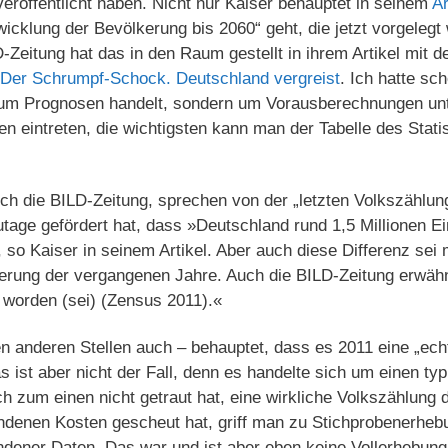
veröffentlicht haben. Nicht nur Kaiser behauptet in seinem
Ar
icklung der Bevölkerung bis 2060“ geht, die jetzt vorgelegt 
Zeitung hat das in den Raum gestellt in ihrem Artikel mit d
Der Schrumpf-Schock. Deutschland vergreist
. Ich hatte sc
 um Prognosen handelt, sondern um Vorausberechnungen unt
 eintreten, die wichtigsten kann man der Tabelle des Stat
ch die BILD-Zeitung, sprechen von der „letzten Volkszählung
tage gefördert hat, dass »Deutschland rund 1,5 Millionen E
o Kaiser in seinem Artikel. Aber auch diese Differenz sei m
erung der vergangenen Jahre. Auch die BILD-Zeitung erwähn
 worden (sei) (Zensus 2011).«
en anderen Stellen auch – behauptet, dass es 2011 eine „ec
 ist aber nicht der Fall, denn es handelte sich um einen ty
 zum einen nicht getraut hat, eine wirkliche Volkszählung 
undenen Kosten gescheut hat, griff man zu Stichprobenerhe
dener Daten. Das war und ist aber eben keine Vollerhebung