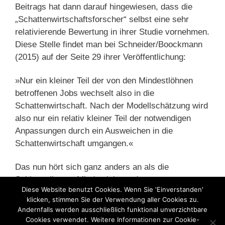
Beitrags hat dann darauf hingewiesen, dass die
„Schattenwirtschaftsforscher“ selbst eine sehr
relativierende Bewertung in ihrer Studie vornehmen.
Diese Stelle findet man bei Schneider/Boockmann
(2015) auf der Seite 29 ihrer Veröffentlichung:
»Nur ein kleiner Teil der von den Mindestlöhnen
betroffenen Jobs wechselt also in die
Schattenwirtschaft. Nach der Modellschätzung wird
also nur ein relativ kleiner Teil der notwendigen
Anpassungen durch ein Ausweichen in die
Schattenwirtschaft umgangen.«
Das nun hört sich ganz anders an als die
Schlagzeilen zu Mindestlohn und
Diese Website benutzt Cookies. Wenn Sie 'Einverstanden'
Schattenwirtschaft, die allerdings bei vielen hängen
klicken, stimmen Sie der Verwendung aller Cookies zu.
bleiben werden.
Andernfalls werden ausschließlich funktional unverzichtbare
Cookies verwendet. Weitere Informationen zur Cookie-