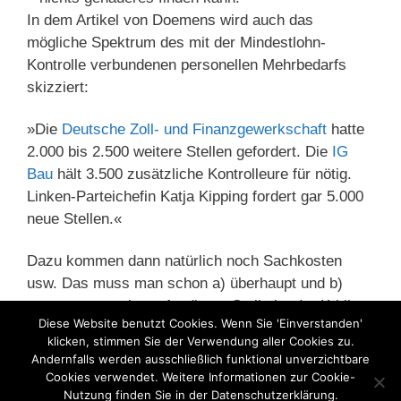
In dem Artikel von Doemens wird auch das
mögliche Spektrum des mit der Mindestlohn-
Kontrolle verbundenen personellen Mehrbedarfs
skizziert:
»Die
Deutsche Zoll- und Finanzgewerkschaft
hatte
2.000 bis 2.500 weitere Stellen gefordert. Die
IG
Bau
hält 3.500 zusätzliche Kontrolleure für nötig.
Linken-Parteichefin Katja Kipping fordert gar 5.000
neue Stellen.«
Dazu kommen dann natürlich noch Sachkosten
usw. Das muss man schon a) überhaupt und b)
genauer ausweisen. An dieser Stelle ist der Kritik
Diese Website benutzt Cookies. Wenn Sie 'Einverstanden'
des Normenkontrollrats uneingeschränkt
klicken, stimmen Sie der Verwendung aller Cookies zu.
zuzustimmen.
Andernfalls werden ausschließlich funktional unverzichtbare
Cookies verwendet. Weitere Informationen zur Cookie-
Nutzung finden Sie in der Datenschutzerklärung.