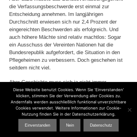
die Verfassungsbeschwerde erst einmal zur
Entscheidung annehmen. Im langjährigen
Durchschnitt erwiesen sich nur 2,4 Prozent der
eingereichten Beschwerden als erfolgreich. Und
auch höhere Mächte sind relativ machtlos: Sogar
ein Ausschuss der Vereinten Nationen hat die
Bundesrepublik aufgefordert, die Situation in den
Pflegeheimen zu verbessern. Doch geschehen ist
seitdem nicht viel.
Aber Geschichte muss sich ja nicht immer
wiederholen.
Diese Website benutzt Cookies. Wenn Sie 'Einverstanden'
klicken, stimmen Sie der Verwendung aller Cookies zu.
Andernfalls werden ausschließlich funktional unverzichtbare
Kategorien
Cookies verwendet. Weitere Informationen zur Cookie-
Altenpflege
,
Bundesverfassungsgericht
,
Nutzung finden Sie in der Datenschutzerklärung.
Sozialpolitik
Einverstanden
Nein
Datenschutz