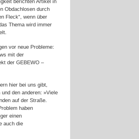
eit berichten Artikel in
den Obdachlosen durch
en Fleck“, wenn über
n das Thema wird immer
lt.
ungen vor neue Probleme:
ews mit der
jekt der GEBEWO –
n hier bei uns gibt,
 und den anderen: »Viele
nden auf der Straße.
 Problem haben
rger einen
e auch die