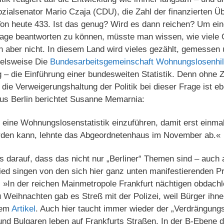
ialsenator Mario Czaja (CDU), die Zahl der finanzierten Ü
Von heute 433. Ist das genug? Wird es dann reichen? Um ei
age beantworten zu können, müsste man wissen, wie viele
 aber nicht. In diesem Land wird vieles gezählt, gemessen 
pielsweise Die
Bundesarbeitsgemeinschaft Wohnungslosenhil
lg – die Einführung einer bundesweiten Statistik. Denn ohne 
die Verweigerungshaltung der Politik bei dieser Frage ist eb
s Berlin berichtet Susanne Memarnia:
eine Wohnungslosenstatistik einzuführen, damit erst einmal
rden kann, lehnte das Abgeordnetenhaus im November ab.«
 darauf, dass das nicht nur „Berliner“ Themen sind – auch 
ied singen von den sich hier ganz unten manifestierenden 
: »In der reichen Mainmetropole Frankfurt nächtigen obdach
 Weihnachten gab es Streß mit der Polizei, weil Bürger ihn
nem
Artikel
. Auch hier taucht immer wieder der „Verdrängung
 Bulgaren leben auf Frankfurts Straßen. In der B-Ebene 