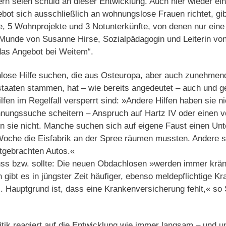
rn seien schuld an dieser Entwicklung. Auch hier wieder ei
bot sich ausschließlich an wohnungslose Frauen richtet, gibt
 5 Wohnprojekte und 3 Notunterkünfte, von denen nur eine g
Munde von Susanne Hirse, Sozialpädagogin und Leiterin vo
das Angebot bei Weitem“.
ose Hilfe suchen, die aus Osteuropa, aber auch zunehmen
taaten stammen, hat – wie bereits angedeutet – auch und g
ilfen im Regelfall versperrt sind: »Andere Hilfen haben sie n
hnungssuche scheitern – Anspruch auf Hartz IV oder einen 
 sie nicht. Manche suchen sich auf eigene Faust einen Unte
 Woche die Eisfabrik an der Spree räumen mussten. Andere s
itgebrachten Autos.«
s bzw. sollte: Die neuen Obdachlosen »werden immer krä
 gibt es in jüngster Zeit häufiger, ebenso meldepflichtige Kr
s. Hauptgrund ist, dass eine Krankenversicherung fehlt,« s
litik reagiert auf die Entwicklung wie immer langsam – und 