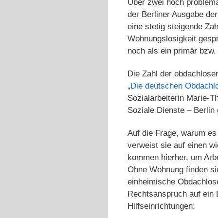
Über zwei hoch problemat
der Berliner Ausgabe de
eine stetig steigende Z
Wohnungslosigkeit gespr
noch als ein primär bzw
Die Zahl der obdachlosen
„
Die deutschen Obdachlo
Sozialarbeiterin Marie-
Soziale Dienste – Berli
Auf die Frage, warum es
verweist sie auf einen 
kommen hierher, um Arbe
Ohne Wohnung finden si
einheimische Obdachlose 
Rechtsanspruch auf ein 
Hilfseinrichtungen: