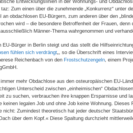
ische Entwicklungslinien in der Wohnungs- und Obdachlosigk
r taz: Zum einen über die zunehmende „Konkurrenz“ unter 
ahl an obdachlosen EU-Bürgern, zum anderen über den „blind
ochen wird – die besondere Betroffenheit der Frauen, den
. ausschließlich Männer-Thema wahrgenommen und verhande
 EU-Bürger in Berlin steigt und das stellt die Hilfseinricht
sen fühlen sich verdrängt
„, so die Überschrift eines Intervi
Therese Reichenbach von den
Frostschutzengeln
, einem Pro
n gGmbH.
 immer mehr Obdachlose aus den osteuropäischen EU-Länder
wichtigen Unterscheid zwischen „einheimischen“ Obdachlosen
it zu suchen, verbrauchen ihre knappen Ersparnisse und la
e keinen legalen Job und ohne Job keine Wohnung. Dieses
nicht: Zumindest theoretisch hat jeder deutscher Staatsbü
Dach über dem Kopf.« Diese Spaltung durchzieht mittlerweil