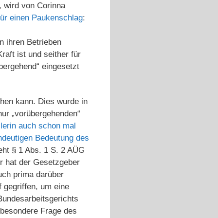
, wird von Corinna
für einen Paukenschlag
:
n ihren Betrieben
aft ist und seither für
übergehend“ eingesetzt
ehen kann. Dies wurde in
 nur „vorübergehenden“
zlerin auch schon mal
indeutigen Bedeutung des
eht § 1 Abs. 1 S. 2 AÜG
er hat der Gesetzgeber
uch prima darüber
 gegriffen, um eine
Bundesarbeitsgerichts
 besondere Frage des