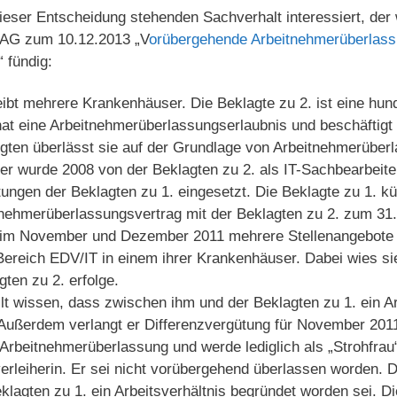
dieser Entscheidung stehenden Sachverhalt interessiert, der 
AG zum 10.12.2013 „V
orübergehende Arbeitnehmerüberlass
“ fündig:
eibt mehrere Krankenhäuser. Die Beklagte zu 2. ist eine hun
hat eine Arbeitnehmerüberlassungserlaubnis und beschäftigt
tigten überlässt sie auf der Grundlage von Arbeitnehmerüber
er wurde 2008 von der Beklagten zu 2. als IT-Sachbearbeiter
htungen der Beklagten zu 1. eingesetzt. Die Beklagte zu 1. k
nehmerüberlassungsvertrag mit der Beklagten zu 2. zum 31.
e im November und Dezember 2011 mehrere Stellenangebote 
Bereich EDV/IT in einem ihrer Krankenhäuser. Dabei wies sie
gten zu 2. erfolge.
llt wissen, dass zwischen ihm und der Beklagten zu 1. ein Ar
Außerdem verlangt er Differenzvergütung für November 2011
 Arbeitnehmerüberlassung und werde lediglich als „Strohfrau“
nverleiherin. Er sei nicht vorübergehend überlassen worden. 
lagten zu 1. ein Arbeitsverhältnis begründet worden sei. Di