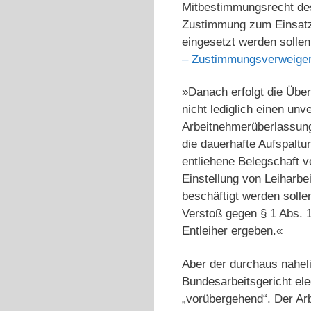
Mitbestimmungsrecht des
Zustimmung zum Einsatz 
eingesetzt werden sollen
– Zustimmungsverweiger
»Danach erfolgt die Übe
nicht lediglich einen un
Arbeitnehmerüberlassung
die dauerhafte Aufspaltu
entliehene Belegschaft v
Einstellung von Leiharbe
beschäftigt werden solle
Verstoß gegen § 1 Abs. 
Entleiher ergeben.«
Aber der durchaus nahel
Bundesarbeitsgericht ele
„vorübergehend“. Der Arb