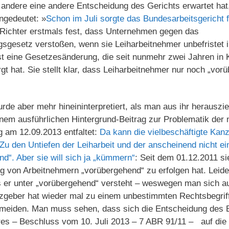
 andere eine andere Entscheidung des Gerichts erwartet hat
ngedeutet: »
Schon im Juli sorgte das Bundesarbeitsgericht 
er Richter erstmals fest, dass Unternehmen gegen das
sgesetz verstoßen, wenn sie Leiharbeitnehmer unbefristet i
st eine Gesetzesänderung, die seit nunmehr zwei Jahren in Kr
gt hat. Sie stellt klar, dass Leiharbeitnehmer nur noch „vor
rde aber mehr hineininterpretiert, als man aus ihr herauszi
inem ausführlichen Hintergrund-Beitrag zur Problematik der
 am 12.09.2013 entfaltet:
Da kann die vielbeschäftigte Kan
u den Untiefen der Leiharbeit und der anscheinend nicht e
d“. Aber sie will sich ja „kümmern“
: Seit dem 01.12.2011 si
g von Arbeitnehmern „vorübergehend“ zu erfolgen hat. Leid
as er unter „vorübergehend“ versteht – weswegen man sich a
tzgeber hat wieder mal zu einem unbestimmten Rechtsbegriff
rmeiden. Man muss sehen, dass sich die Entscheidung des 
res – Beschluss vom 10. Juli 2013 – 7 ABR 91/11 – auf die