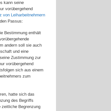
bs kann seine
nur vorübergehend
z von Leiharbeitnehmern
nden Passus:
Die Bestimmung enthält
r vorübergehende
m andern soll sie auch
gschaft und eine
r seine Zustimmung zur
 nur vorübergehend
tsfolgen sich aus einem
rbeitnehmers zum
en, hatte sich das
nzung des Begriffs
e zeitliche Begrenzung