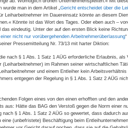
enge ab. Womöglich drohen Unternehmenspleiten.« Mit diese
wurde man in dem Artikel „
Gericht entscheidet über die Le
»Für Leiharbeitnehmer im Dauereinsatz könnte an diesem Dien
nen.« Könnte ist das Wort des Tages. Oder eben auch – vore
nd das eindeutig. Unter der auf den ersten Blick keine Richt
 einer nicht nur vorübergehenden Arbeitnehmerüberlassung
“
einer Pressemitteilung Nr. 73/13 mit harter Diktion:
die nach § 1 Abs. 1 Satz 1 AÜG erforderliche Erlaubnis, als V
r (Leiharbeitnehmer) im Rahmen seiner wirtschaftlichen Täti
iharbeitnehmer und einem Entleiher kein Arbeitsverhältnis
ehmers entgegen der Regelung in § 1 Abs. 1 Satz 2 AÜG nic
ichenden Folgen eines von den einen erhofften und den ander
ts aus: Hätte das BAG den Verstoß gegen die Norm einer n
 nach § 1 Abs. 1 Satz 2 AÜG so gewertet, dass dadurch au
 eine (unbefristete) Beschäftigung beim Entleihunternehmen
nehmer vor Gericht darauf pochen, dass sie auf die Gehalts