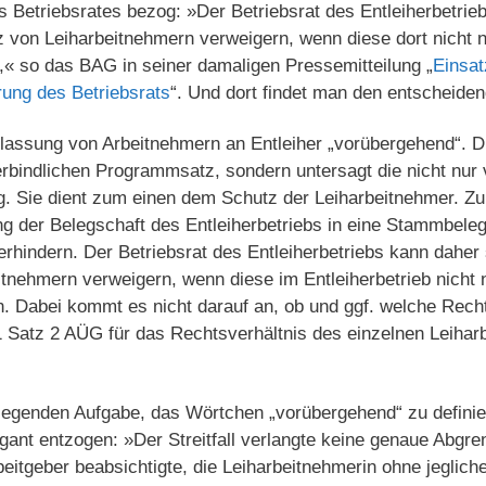
 Betriebsrates bezog: »Der Betriebsrat des Entleiherbetrie
von Leiharbeitnehmern verweigern, wenn diese dort nicht 
,« so das BAG in seiner damaligen Pressemitteilung „
Einsat
ung des Betriebsrats
“. Und dort findet man den entscheide
rlassung von Arbeitnehmern an Entleiher „vorübergehend“. 
verbindlichen Programmsatz, sondern untersagt die nicht nu
. Sie dient zum einen dem Schutz der Leiharbeitnehmer. Zu
ng der Belegschaft des Entleiherbetriebs in eine Stammbele
erhindern. Der Betriebsrat des Entleiherbetriebs kann dahe
itnehmern verweigern, wenn diese im Entleiherbetrieb nicht
n. Dabei kommt es nicht darauf an, ob und ggf. welche Rech
1 Satz 2 AÜG für das Rechtsverhältnis des einzelnen Leiha
iegenden Aufgabe, das Wörtchen „vorübergehend“ zu definier
gant entzogen: »Der Streitfall verlangte keine genaue Abgre
eitgeber beabsichtigte, die Leiharbeitnehmerin ohne jeglich