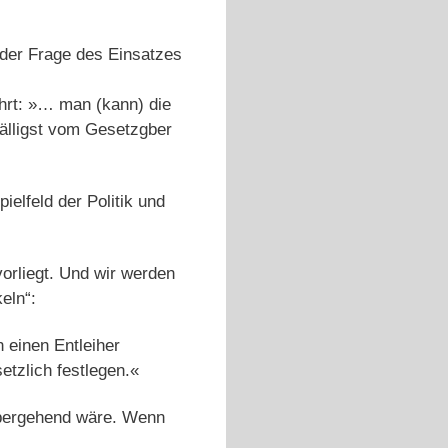
 der Frage des Einsatzes
hrt: »… man (kann) die
älligst vom Gesetzgber
elfeld der Politik und
vorliegt. Und wir werden
eln“:
 einen Entleiher
tzlich festlegen.«
rübergehend wäre. Wenn