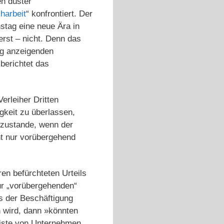
n düster
iharbeit
“ konfrontiert. Der
stag eine neue Ära in
rst – nicht. Denn das
ung anzeigenden
 berichtet das
erleiher Dritten
gkeit zu überlassen,
 zustande, wenn der
ht nur vorübergehend
en befürchteten Urteils
ur „vorübergehenden“
s der Beschäftigung
 wird, dann »könnten
liste von Unternehmen