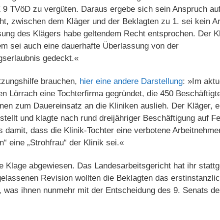
E 9 TVöD zu vergüten. Daraus ergebe sich sein Anspruch auf
ht, zwischen dem Kläger und der Beklagten zu 1. sei kein Ar
ng des Klägers habe geltendem Recht entsprochen. Der Klä
m sei auch eine dauerhafte Überlassung von der
serlaubnis gedeckt.«
etzungshilfe brauchen,
hier eine andere Darstellung
: »Im aktu
n Lörrach eine Tochterfirma gegründet, die 450 Beschäftigte 
hnen zum Dauereinsatz an die Kliniken auslieh. Der Kläger, e
stellt und klagte nach rund dreijähriger Beschäftigung auf Fe
es damit, dass die Klinik-Tochter eine verbotene Arbeitnehm
n“ eine „Strohfrau“ der Klinik sei.«
ie Klage abgewiesen. Das Landesarbeitsgericht hat ihr statt
elassenen Revision wollten die Beklagten das erstinstanzlic
n, was ihnen nunmehr mit der Entscheidung des 9. Senats 