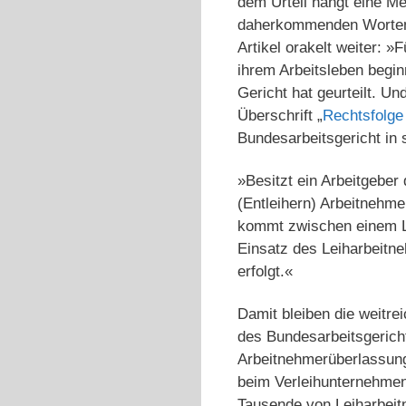
dem Urteil hängt eine M
daherkommenden Worten 
Artikel orakelt weiter: 
ihrem Arbeitsleben begin
Gericht hat geurteilt. U
Überschrift „
Rechtsfolge
Bundesarbeitsgericht in s
»Besitzt ein Arbeitgeber 
(Entleihern) Arbeitnehme
kommt zwischen einem Le
Einsatz des Leiharbeitn
erfolgt.«
Damit bleiben die weitre
des Bundesarbeitsgerich
Arbeitnehmerüberlassung
beim Verleihunternehmen
Tausende von Leiharbeit