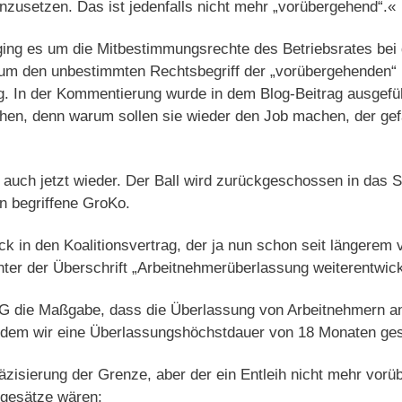
inzusetzen. Das ist jedenfalls nicht mehr „vorübergehend“.«
ging es um die Mitbestimmungsrechte des Betriebsrates bei
t um den unbestimmten Rechtsbegriff der „vorübergehenden“
. In der Kommentierung wurde in dem Blog-Beitrag ausgefü
ehen, denn warum sollen sie wieder den Job machen, der gef
auch jetzt wieder. Der Ball wird zurückgeschossen in das Spi
n begriffene GroKo.
ck in den Koalitionsvertrag, der ja nun schon seit längerem 
unter der Überschrift „Arbeitnehmerüberlassung weiterentwick
tG die Maßgabe, dass die Überlassung von Arbeitnehmern an
indem wir eine Überlassungshöchstdauer von 18 Monaten gese
räzisierung der Grenze, aber der ein Entleih nicht mehr vo
lgesätze wären: