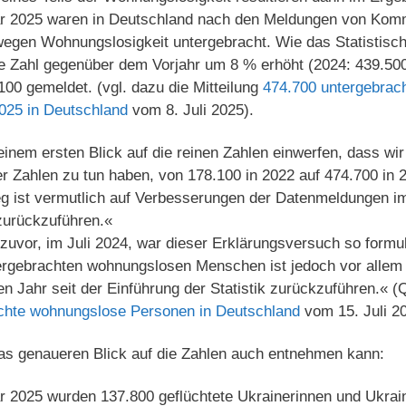
ar 2025 waren in Deutschland nach den Meldungen von Kom
gen Wohnungslosigkeit untergebracht. Wie das Statistisc
 die Zahl gegenüber dem Vorjahr um 8 % erhöht (2024: 439.5
00 gemeldet. (vgl. dazu die Mitteilung
474.700 untergebrac
025 in Deutschland
vom 8. Juli 2025).
einem ersten Blick auf die reinen Zahlen einwerfen, dass wir
er Zahlen zu tun haben, von 178.100 in 2022 auf 474.700 i
g ist vermutlich auf Verbesserungen der Datenmeldungen im 
 zurückzuführen.«
zuvor, im Juli 2024, war dieser Erklärungsversuch so formu
tergebrachten wohnungslosen Menschen ist jedoch vor allem
n Jahr seit der Einführung der Statistik zurückzuführen.« (
chte wohnungslose Personen in Deutschland
vom 15. Juli 20
s genaueren Blick auf die Zahlen auch entnehmen kann:
 2025 wurden 137.800 geflüchtete Ukrainerinnen und Ukraine