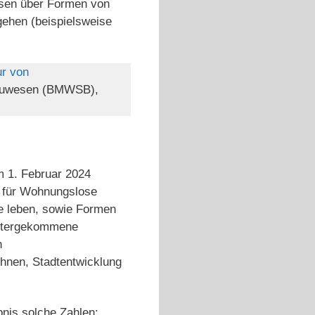
ysen über Formen von
gehen (beispielsweise
ur von
 Bauwesen (BMWSB),
m 1. Februar 2024
 für Wohnungslose
e leben, sowie Formen
untergekommene
n
hnen, Stadtentwicklung
bnis solche Zahlen: