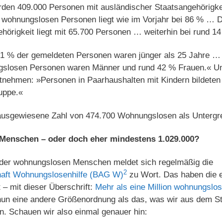
den 409.000 Personen mit ausländischer Staatsangehörigkei
n wohnungslosen Personen liegt wie im Vorjahr bei 86 % … D
hörigkeit liegt mit 65.700 Personen … weiterhin bei rund 1
»41 % der gemeldeten Personen waren jünger als 25 Jahre …
gslosen Personen waren Männer und rund 42 % Frauen.« U
tnehmen: »Personen in Paarhaushalten mit Kindern bildeten
uppe.«
ausgewiesene Zahl von 474.700 Wohnungslosen als Untergr
Menschen – oder doch eher mindestens 1.029.000?
l der wohnungslosen Menschen meldet sich regelmäßig die
2
aft Wohnungslosenhilfe (BAG W)
zu Wort. Das haben die 
 mit dieser Überschrift:
Mehr als eine Million wohnungslo
a nun eine andere Größenordnung als das, was wir aus dem S
. Schauen wir also einmal genauer hin: