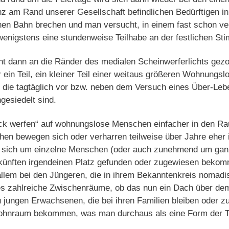
nz am Rand unserer Gesellschaft befindlichen Bedürftigen i
nen Bahn brechen und man versucht, in einem fast schon ve
wenigstens eine stundenweise Teilhabe an der festlichen S
nt dann an die Ränder des medialen Scheinwerferlichts ge
ein Teil, ein kleiner Teil einer weitaus größeren Wohnungslo
die tagtäglich vor bzw. neben dem Versuch eines Über-Leb
gesiedelt sind.
ck werfen“ auf wohnungslose Menschen einfacher in den Raum
en bewegen sich oder verharren teilweise über Jahre eher i
sich um einzelne Menschen (oder auch zunehmend um ganze
ünften irgendeinen Platz gefunden oder zugewiesen bekomm
llem bei den Jüngeren, die in ihrem Bekanntenkreis nomadis
t es zahlreiche Zwischenräume, ob das nun ein Dach über de
u jungen Erwachsenen, die bei ihren Familien bleiben oder 
Wohnraum bekommen, was man durchaus als eine Form der T