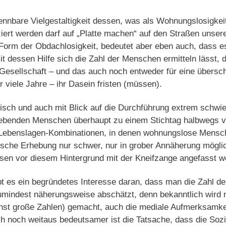
kennbare Vielgestaltigkeit dessen, was als Wohnungslosigke
iert werden darf auf „Platte machen“ auf den Straßen unsere
 Form der Obdachlosigkeit, bedeutet aber eben auch, dass e
t dessen Hilfe sich die Zahl der Menschen ermitteln lässt, 
esellschaft – und das auch noch entweder für eine übersc
 viele Jahre – ihr Dasein fristen (müssen).
isch und auch mit Blick auf die Durchführung extrem schwier
 lebenden Menschen überhaupt zu einem Stichtag halbwegs v
 Lebenslagen-Kombinationen, in denen wohnungslose Mensch
tische Erhebung nur schwer, nur in grober Annäherung mögli
n vor diesem Hintergrund mit der Kneifzange angefasst w
bt es ein begründetes Interesse daran, dass man die Zahl d
indest näherungsweise abschätzt, denn bekanntlich wird nic
hst große Zahlen) gemacht, auch die mediale Aufmerksamkeit
isch noch weitaus bedeutsamer ist die Tatsache, dass die Soz