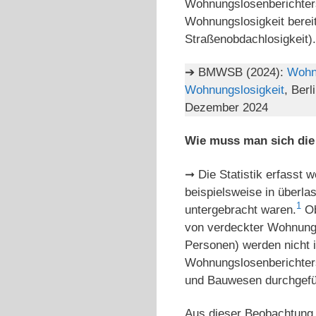
Wohnungslosenberichters
Wohnungslosigkeit bereit
Straßenobdachlosigkeit).
➔ BMWSB (2024):
Wohnu
Wohnungslosigkeit
, Ber
Dezember 2024
Wie muss man sich die
➞ Die Statistik erfasst
beispielsweise in über
1
untergebracht waren.
Ob
von verdeckter Wohnung
Personen) werden nicht in
Wohnungslosenberichters
und Bauwesen durchgefüh
Aus dieser Beobachtung e