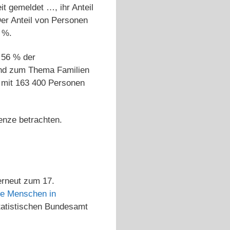
t gemeldet …, ihr Anteil
er Anteil von Personen
4 %.
 56 % der
nd zum Thema Familien
 mit 163 400 Personen
enze betrachten.
erneut zum 17.
se Menschen in
tatistischen Bundesamt