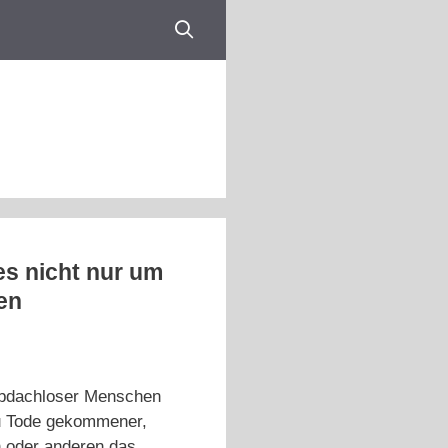
es nicht nur um
en
 obdachloser Menschen
zu Tode gekommener,
n oder anderen das