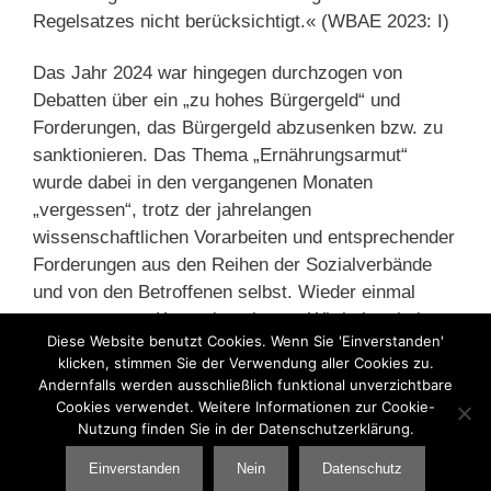
Regelsatzes nicht berücksichtigt.« (WBAE 2023: I)
Das Jahr 2024 war hingegen durchzogen von
Debatten über ein „zu hohes Bürgergeld“ und
Forderungen, das Bürgergeld abzusenken bzw. zu
sanktionieren. Das Thema „Ernährungsarmut“
wurde dabei in den vergangenen Monaten
„vergessen“, trotz der jahrelangen
wissenschaftlichen Vorarbeiten und entsprechender
Forderungen aus den Reihen der Sozialverbände
und von den Betroffenen selbst. Wieder einmal
muss man zur Kenntnis nehmen: Wir haben kein
Diese Website benutzt Cookies. Wenn Sie 'Einverstanden'
oder kaum ein Erkenntnisproblem. Wir haben etwas
klicken, stimmen Sie der Verwendung aller Cookies zu.
anderes.
Andernfalls werden ausschließlich funktional unverzichtbare
Cookies verwendet. Weitere Informationen zur Cookie-
Nutzung finden Sie in der Datenschutzerklärung.
Kategorien
Armut
,
Bürgergeld
,
Grundsicherung
Einverstanden
Nein
Datenschutz