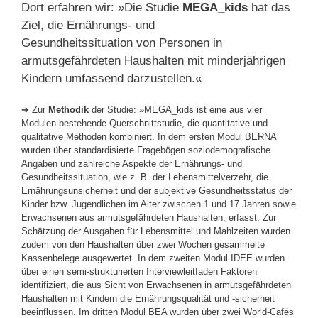
Dort erfahren wir: »Die Studie
MEGA_kids
hat das
Ziel, die Ernährungs- und
Gesundheitssituation von Personen in
armutsgefährdeten Haushalten mit minderjährigen
Kindern umfassend darzustellen.«
➔ Zur
Methodik
der Studie: »MEGA_kids ist eine aus vier
Modulen bestehende Querschnittstudie, die quantitative und
qualitative Methoden kombiniert. In dem ersten Modul BERNA
wurden über standardisierte Fragebögen soziodemografische
Angaben und zahlreiche Aspekte der Ernährungs- und
Gesundheitssituation, wie z. B. der Lebensmittelverzehr, die
Ernährungsunsicherheit und der subjektive Gesundheitsstatus der
Kinder bzw. Jugendlichen im Alter zwischen 1 und 17 Jahren sowie
Erwachsenen aus armutsgefährdeten Haushalten, erfasst. Zur
Schätzung der Ausgaben für Lebensmittel und Mahlzeiten wurden
zudem von den Haushalten über zwei Wochen ge­­sammelte
Kassenbelege ausgewertet. In dem zweiten Modul IDEE wurden
über einen semi-strukturierten Interviewleitfaden Faktoren
identifiziert, die aus Sicht von Erwachsenen in armutsgefährdeten
Haushalten mit Kindern die Ernährungsqualität und -sicherheit
beeinflussen. Im dritten Modul BEA wurden über zwei World-Cafés