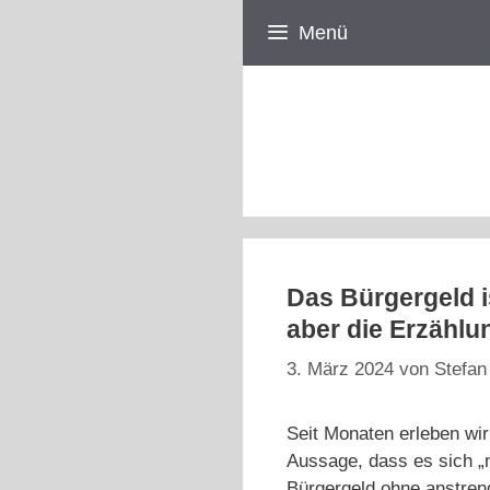
Zum
Menü
Inhalt
springen
Das Bürgergeld i
aber die Erzählu
3. März 2024
von
Stefan
Seit Monaten erleben wir
Aussage, dass es sich „
Bürgergeld ohne anstren