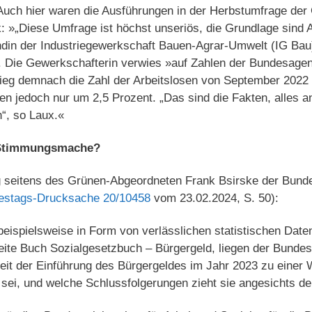
 Auch hier waren die Ausführungen in der Herbstumfrage der
: »„Diese Umfrage ist höchst unseriös, die Grundlage sind 
ndin der Industriegewerkschaft Bauen-Agrar-Umwelt (IG Bau)
t. Die Gewerkschafterin verwies »auf Zahlen der Bundesagentu
ieg demnach die Zahl der Arbeitslosen von September 2022 
en jedoch nur um 2,5 Prozent. „Das sind die Fakten, alles a
“, so Laux.«
r Stimmungsmache?
seitens des Grünen-Abgeordneten Frank Bsirske der Bunde
estags-Drucksache 20/10458
vom 23.02.2024, S. 50):
beispielsweise in Form von verlässlichen statistischen Da
ite Buch Sozialgesetzbuch – Bürgergeld, liegen der Bundesr
eit der Einführung des Bürgergeldes im Jahr 2023 zu einer
i, und welche Schlussfolgerungen zieht sie angesichts de