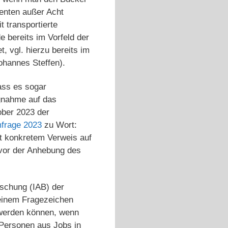
enten außer Acht
 transportierte
e bereits im Vorfeld der
, vgl. hierzu bereits im
hannes Steffen).
ass es sogar
ugnahme auf das
ober 2023 der
frage 2023
zu Wort:
t konkretem Verweis auf
 vor der Anhebung des
rschung (IAB) der
 einem Fragezeichen
 werden können, wenn
 Personen aus Jobs in