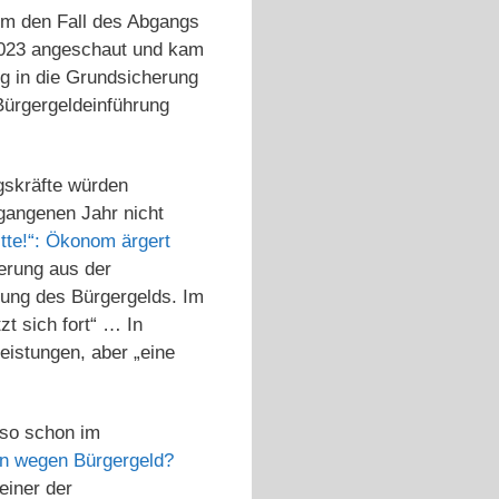
um den Fall des Abgangs
 2023 angeschaut und kam
g in die Grundsicherung
 Bürgergeldeinführung
ngskräfte würden
gangenen Jahr nicht
itte!“: Ökonom ärgert
erung aus der
rung des Bürgergelds. Im
zt sich fort“ … In
eistungen, aber „eine
lso schon im
n wegen Bürgergeld?
 einer der