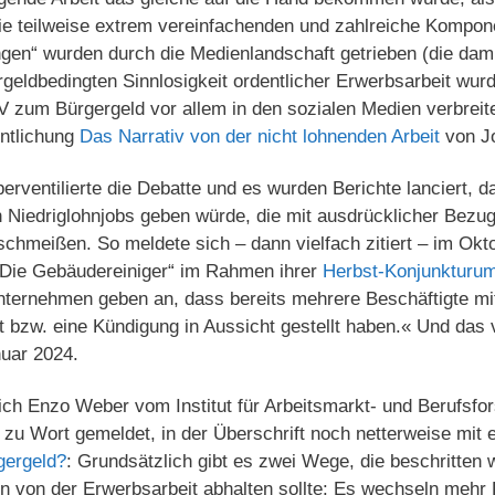
 teilweise extrem vereinfachenden und zahlreiche Kompon
en“ wurden durch die Medienlandschaft getrieben (die damit
geldbedingten Sinnlosigkeit ordentlicher Erwerbsarbeit wurd
 zum Bürgergeld vor allem in den sozialen Medien verbreitet
entlichung
Das Narrativ von der nicht lohnenden Arbeit
von Jo
rventilierte die Debatte und es wurden Berichte lanciert, d
en Niedriglohnjobs geben würde, die mit ausdrücklicher Bez
schmeißen. So meldete sich – dann vielfach zitiert – im Okt
Die Gebäudereiniger“ im Rahmen ihrer
Herbst-Konjunkturum
nternehmen geben an, dass bereits mehrere Beschäftigte mi
t bzw. eine Kündigung in Aussicht gestellt haben.« Und das
uar 2024.
ch Enzo Weber vom Institut für Arbeitsmarkt- und Berufsfo
 zu Wort gemeldet, in der Überschrift noch netterweise mit
gergeld?
: Grundsätzlich gibt es zwei Wege, die beschritten
 von der Erwerbsarbeit abhalten sollte: Es wechseln mehr