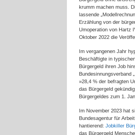
krumm machen muss. Die
lassende „Modellrechnung
Erzählung von der bürger
Umoperation von Hartz IV
Oktober 2022 die Veröff
Im vergangenen Jahr hype
Beschäftigte in typisch
Bürgergeld ihren Job hin
Bundesinnungsverband „
»28,4 % der befragten U
das Bürgergeld gekündig
Bürgergeldes zum 1. Jan
Im November 2023 hat si
Bundesagentur für Arbeit
hantierend:
Jobkiller Bür
das Bürgergeld Menschen