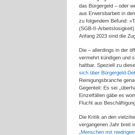
das Bürgergeld – oder w
aus Erwersbarbeit in de
zu folgendem Befund: »T
(SGB-II-Arbeitslosigkeit
Anfang 2023 sind die Zu
Die – allerdings in der ö
vermehrt kündigen und s
haltbar. Speziell zu die
sich über Bürgergeld-De
Reinigungsbranche genaue
Gegenteil: Es sei „überha
Einzelfällen gäbe es wom
Flucht aus Beschäftigung
Die Kritik an den vielzi
vergangenen Jahr breit i
„Menschen mit niedrige