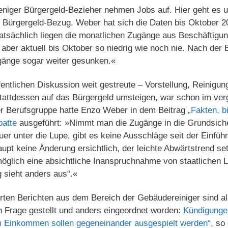
eniger Bürgergeld-Bezieher nehmen Jobs auf. Hier geht es 
n Bürgergeld-Bezug. Weber hat sich die Daten bis Oktober
atsächlich liegen die monatlichen Zugänge aus Beschäftigun
) aber aktuell bis Oktober so niedrig wie noch nie. Nach der
gänge sogar weiter gesunken.«
ffentlichen Diskussion weit gestreute – Vorstellung, Reinigu
tattdessen auf das Bürgergeld umsteigen, war schon im ver
ser Berufsgruppe hatte Enzo Weber in dem Beitrag
„Fakten, b
batte
ausgeführt: »Nimmt man die Zugänge in die Grundsich
r unter die Lupe, gibt es keine Ausschläge seit der Einfüh
upt keine Änderung ersichtlich, der leichte Abwärtstrend set
öglich eine absichtliche Inanspruchnahme von staatlichen L
 sieht anders aus“.«
tierten Berichten aus dem Bereich der Gebäudereiniger sind a
n Frage gestellt und anders eingeordnet worden:
Kündigunge
m Einkommen sollen gegeneinander ausgespielt werden“
, so