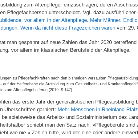
usbildung zum Altenpfleger einzuschlagen, deren Abschluss 
rten Pflegefachperson unterscheidet. Vgl. dazu ausführlicher
bildende, vor allem in der Altenpflege. Mehr Männer. Endli
ildungen. Wenn da nicht diese Fragezeichen wären
vom 29. 
hat man gespannt auf neue Zahlen das Jahr 2020 betreffend 
ung, vor allem im klassischen Berufsfeld der Altenpflege.
ldungen zu Pflegefachkräften nach den bisherigen versäulten Pflegeausbildun
g – auf der Helferebene die Ausbildung zum Gesundheits- und Krankenpflegehlf
e zum Altenpflegehelfer/in (2019: 9.147).
hlen das erste Jahr der generalistischen Pflegeausbildung 
n Überschriften garniert:
Mehr Menschen in Rheinland-Pfalz
t beispielsweise das Arbeits- und Sozialministerium des La
rheitshalber schiebt man den Satz nach: »Pflegeberufe sind
iebt wie nie.« Zahlen bitte, wird der eine oder andere einwe