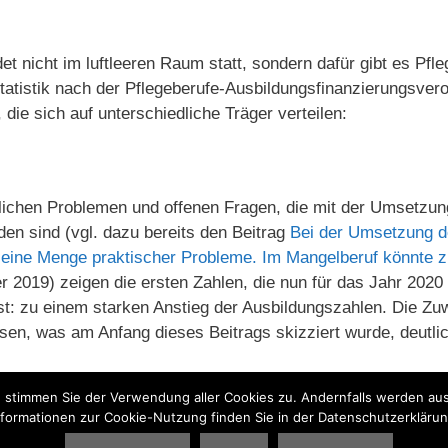
et nicht im luftleeren Raum statt, sondern dafür gibt es Pfl
Statistik nach der Pflegeberufe-Ausbildungsfinanzierungsve
die sich auf unterschiedliche Träger verteilen:
tlichen Problemen und offenen Fragen, die mit der Umsetzun
en sind (vgl. dazu bereits den Beitrag
Bei der Umsetzung d
s eine Menge praktischer Probleme. Im Mangelberuf könnte z
 2019) zeigen die ersten Zahlen, die nun für das Jahr 2020 
t: zu einem starken Anstieg der Ausbildungszahlen. Die Z
en, was am Anfang dieses Beitrags skizziert wurde, deutli
, stimmen Sie der Verwendung aller Cookies zu. Andernfalls werden aus
egeausbildung
nformationen zur Cookie-Nutzung finden Sie in der Datenschutzerklärun