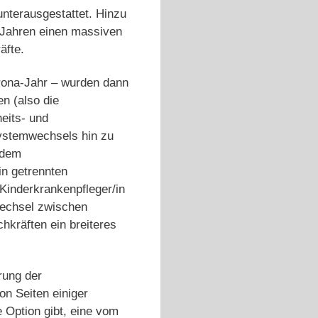
unterausgestattet. Hinzu
 Jahren einen massiven
äfte.
rona-Jahr – wurden dann
n (also die
eits- und
Systemwechsels hin zu
 dem
in getrennten
Kinderkrankenpfleger/in
Wechsel zwischen
hkräften ein breiteres
rung der
n Seiten einiger
 Option gibt, eine vom