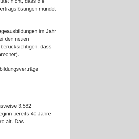
tet nicht, dass die
 Vertragslösungen mündet
legeausbildungen im Jahr
ei den neuen
berücksichtigen, dass
recher).
sbildungsverträge
gsweise 3.582
ginn bereits 40 Jahre
e alt. Das