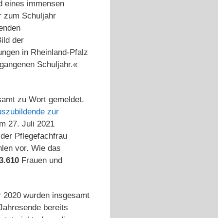
nd eines immensen
r zum Schuljahr
genden
ild der
ungen in Rheinland-Pfalz
rgangenen Schuljahr.«
esamt zu Wort gemeldet.
uszubildende zur
om 27. Juli 2021
 der Pflegefachfrau
len vor. Wie das
3.610
Frauen und
r 2020 wurden insgesamt
Jahresende bereits