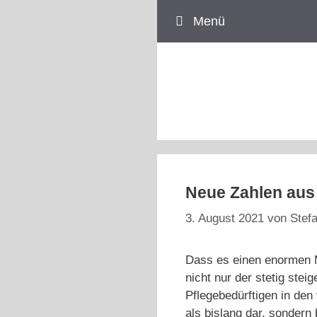
Zum
Menü
Inhalt
springen
Neue Zahlen aus
3. August 2021
von
Stefa
Dass es einen enormen Ma
nicht nur der stetig ste
Pflegebedürftigen in den
als bislang dar, sondern