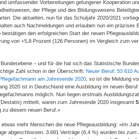
und umfassender Vorbereitungen gelungener Kooperation u
ndheitswesen, der Pflege und des Bildungswesens Beteiligte
arten. Die aktuellen, nun für das Schuljahr 2020/2021 vorlie
halten auch Nachmeldungen und erlauben nun ein präzises B
e bestätigen den erfolgreichen Start der neuen Pflegeausbild
gerung von +5,8 Prozent (126 Personen) im Vergleich zum ve
e Bundesebene – und für die hat sich das Statistische Bund
ichtige Zahl schon in der Überschrift:
Neuer Beruf: 53 610 A
 Pflegefachmann am Jahresende 2020
, so ist die Meldung v
ang 2020 ist in Deutschland eine Ausbildung im neuen Beruf
egefachmanns möglich. Nun liegen erstmals Ausbildungszah
(Destatis) mitteilt, waren zum Jahresende 2020 insgesamt
5
g zu diesem neuen Beruf.«
r etwas mehr Menschen die neue Pflegeausbildung: »Im Jah
ge abgeschlossen. 3.681 Verträge (6,4 %) wurden bis zum 