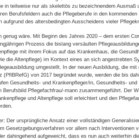
ge in teilweise nur als skelettös zu bezeichnendem Ausmaß 
ren Berufsfeldern auch die Pflegeberufe in den kommenden
 aufgrund des altersbedingten Ausscheidens vieler Pflegekr
n genug wäre. Mit Beginn des Jahres 2020 – dem ersten Co
gjährigen Prozess die bislang versäulten Pflegeausbildunge
npflege mit ihrem Fokus auf das Krankenhaus, die Gesundh
ie die Altenpflege) im Kontext eines an sich angestrebten 
flegeausbildung umgestellt. In der neuen Ausbildung, die mit
z (PflBRefG) von 2017 begründet wurde, werden die bis dah
ufen Gesundheits- und Krankenpfleger/in, Gesundheits- und 
um Berufsbild Pflegefachfrau/-mann zusammengeführt. Der 
nkenpflege und Altenpflege soll erleichtert und den Pflegefac
erden.
ber: Der ursprüngliche Ansatz einer vollständigen Generalisie
im Gesetzgebungsverfahren vor allem nach Interventionen vo
er dahingehend aufgeweicht, dass es nun auch weiterhin die