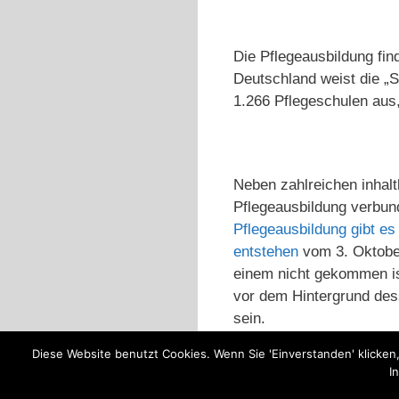
Die Pflegeausbildung find
Deutschland weist die „
1.266 Pflegeschulen aus, 
Neben zahlreichen inhal
Pflegeausbildung verbund
Pflegeausbildung gibt e
entstehen
vom 3. Oktober
einem nicht gekommen is
vor dem Hintergrund dess
sein.
Diese Website benutzt Cookies. Wenn Sie 'Einverstanden' klicken
Kategorien
Berufsausbildung
,
Pfl
I