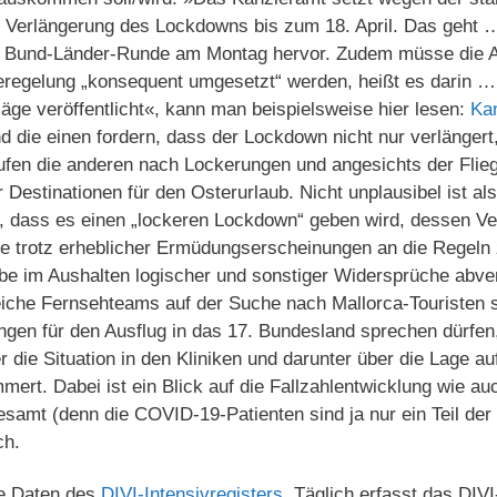
ne Verlängerung des Lockdowns bis zum 18. April. Das geht
ie Bund-Länder-Runde am Montag hervor. Zudem müsse die 
egelung „konsequent umgesetzt“ werden, heißt es darin …
äge veröffentlicht«, kann man beispielsweise hier lesen:
Ka
d die einen fordern, dass der Lockdown nicht nur verlänger
rufen die anderen nach Lockerungen und angesichts der Flie
 Destinationen für den Osterurlaub. Nicht unplausibel ist al
 dass es einen „lockeren Lockdown“ geben wird, dessen Ve
ie trotz erheblicher Ermüdungserscheinungen an die Regeln 
e im Aushalten logischer und sonstiger Widersprüche abve
iche Fernsehteams auf der Suche nach Mallorca-Touristen si
gen für den Ausflug in das 17. Bundesland sprechen dürfen,
r die Situation in den Kliniken und darunter über die Lage au
ert. Dabei ist ein Blick auf die Fallzahlentwicklung wie auc
esamt (denn die COVID-19-Patienten sind ja nur ein Teil de
ch.
ie Daten des
DIVI-Intensivregisters
. Täglich erfasst das DIVI