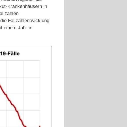
Akut-Krankenhäusern in
llzahlen
die Fallzahlentwicklung
t einem Jahr in