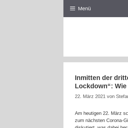
Zum
Menü
Inhalt
springen
Inmitten der dri
Lockdown“: Wie g
22. März 2021
von
Stefa
Am heutigen 22. März sc
zum nächsten Corona-Gip
diskutiert, was dabei h