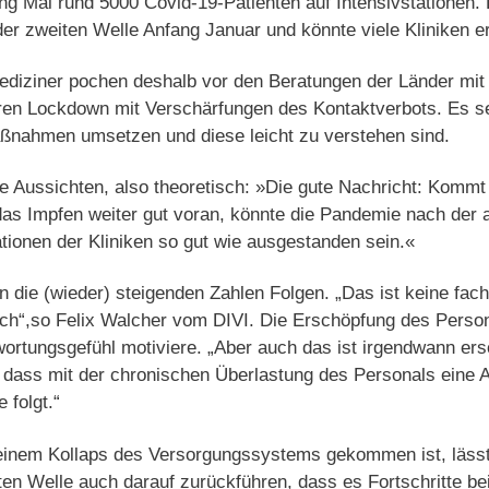
ang Mai rund 5000 Covid-19-Patienten auf Intensivstationen. 
er zweiten Welle Anfang Januar und könnte viele Kliniken e
ediziner pochen deshalb vor den Beratungen der Länder mit
ren Lockdown mit Verschärfungen des Kontaktverbots. Es s
aßnahmen umsetzen und diese leicht zu verstehen sind.
ve Aussichten, also theoretisch: »Die gute Nachricht: Kommt
das Impfen weiter gut voran, könnte die Pandemie nach der 
tationen der Kliniken so gut wie ausgestanden sein.«
n die (wieder) steigenden Zahlen Folgen. „Das ist keine fach
sch“,so Felix Walcher vom DIVI. Die Erschöpfung des Perso
rtungsgefühl motiviere. „Aber auch das ist irgendwann ersc
, dass mit der chronischen Überlastung des Personals eine
 folgt.“
 einem Kollaps des Versorgungssystems gekommen ist, läss
sten Welle auch darauf zurückführen, dass es Fortschritte 