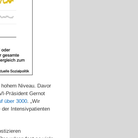
ehr hohem Niveau. Davor
IVI-Präsident Gernot
uf über 3000
. „Wir
 der Intensivpatienten
stizieren