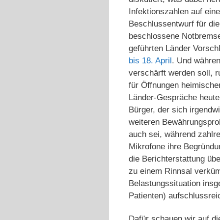
Infektionszahlen auf ei
Beschlussentwurf für d
beschlossene Notbremser
geführten Länder Vorschl
bis 18. April
. Und währen
verschärft werden soll, 
für Öffnungen heimischer
Länder-Gespräche heute,
Bürger, der sich irgendw
weiteren Bewährungsprob
auch sei, während zahlre
Mikrofone ihre Begründun
die Berichterstattung übe
zu einem Rinnsal verkümm
Belastungssituation insg
Patienten) aufschlussrei
Dafür schauen wir auf d