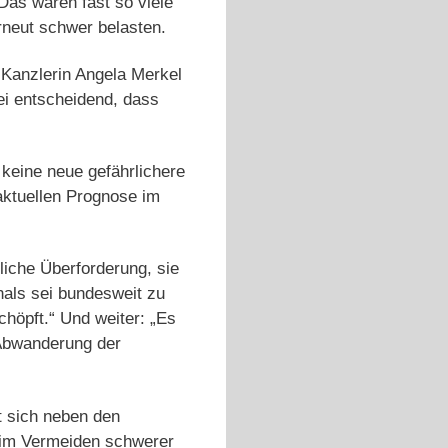
Das wären fast so viele
rneut schwer belasten.
 Kanzlerin Angela Merkel
ei entscheidend, dass
 keine neue gefährlichere
aktuellen Prognose im
liche Überforderung, sie
nals sei bundesweit zu
höpft.“ Und weiter: „Es
 Abwanderung der
t sich neben den
beim Vermeiden schwerer