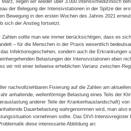
1. März, liegen wir wieder über 3.000 intensivmedizinisch b
veau der Belegung der Intensivstationen in der Spitze der er
gen Bewegung in den ersten Wochen des Jahres 2021 erneut
 sich der Anstieg fortsetzt.
r Zahlen sollte man wie immer berücksichtigen, dass es sic
ndelt – für die Menschen in der Praxis wesentlich bedeutsam
r das Infektionsgeschehen, sondern auch die Erkrankungen u
 einhergehenden Belastungen der Intensivstationen eben nicht
ss wir mit einer teilweise erheblichen Varianz zwischen Reg
ler nachvollziehbaren Fixierung auf die Zahlen am aktuelle
ahr anhaltende, wellenförmige Belastung eines Teils der Kli
terauslastung anderer Teile der Krankenhauslandschaft) von
anhaltende Dauerbelastung wahrgenommen wird, man also e
astungssituation vornehmen sollte. Das DIVI-Intensivregister
roblematik diese interessante Abbildung an: