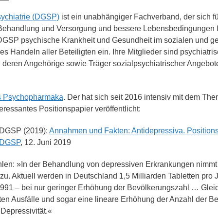
sychiatrie (DGSP)
ist ein unabhängiger Fachverband, der sich fü
 Behandlung und Versorgung und bessere Lebensbedingungen fü
 DGSP psychische Krankheit und Gesundheit im sozialen und ge
s Handeln aller Beteiligten ein. Ihre Mitglieder sind psychiatris
 deren Angehörige sowie Träger sozialpsychiatrischer Angebote
s Psychopharmaka
. Der hat sich seit 2016 intensiv mit dem Th
ressantes Positionspapier veröffentlicht:
 DGSP (2019):
Annahmen und Fakten: Antidepressiva. Position
 DGSP
, 12. Juni 2019
len: »
In der Behandlung von depressiven Erkrankungen nimmt
. Aktuell werden in Deutschland 1,5 Milliarden Tabletten pro J
991 – bei nur geringer Erhöhung der Bevölkerungszahl … Gleich
ten Ausfälle und sogar eine lineare Erhöhung der Anzahl der Be
Depressivität.«