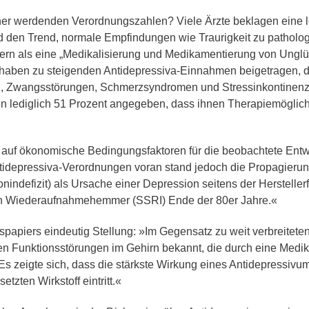
er werdenden Verordnungszahlen? Viele Ärzte beklagen eine le
 den Trend, normale Empfindungen wie Traurigkeit zu patholog
ern als eine „Medikalisierung und Medikamentierung von Unglüc
 haben zu steigenden Antidepressiva-Einnahmen beigetragen, 
, Zwangsstörungen, Schmerzsyndromen und Stressinkontinenz e
n lediglich 51 Prozent angegeben, dass ihnen Therapiemöglich
 auf ökonomische Bedingungsfaktoren für die beobachtete Entwi
tidepressiva-Verordnungen voran stand jedoch die Propagierun
indefizit) als Ursache einer Depression seitens der Hersteller
nin Wiederaufnahmehemmer (SSRI) Ende der 80er Jahre.«
nspapiers eindeutig Stellung: »Im Gegensatz zu weit verbreitet
en Funktionsstörungen im Gehirn bekannt, die durch eine Med
s zeigte sich, dass die stärkste Wirkung eines Antidepressivu
tzten Wirkstoff eintritt.«