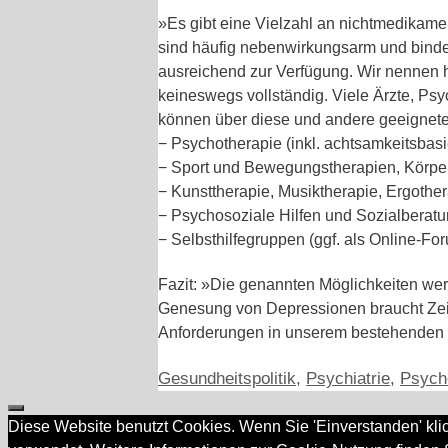
»Es gibt eine Vielzahl an nichtmedikame
sind häufig nebenwirkungsarm und binden 
ausreichend zur Verfügung. Wir nennen hie
keineswegs vollständig. Viele Ärzte, Ps
können über diese und andere geeignet
− Psychotherapie (inkl. achtsamkeitsbasi
− Sport und Bewegungstherapien, Körper
− Kunsttherapie, Musiktherapie, Ergother
− Psychosoziale Hilfen und Sozialberatu
− Selbsthilfegruppen (ggf. als Online-Fo
Fazit: »
Die genannten Möglichkeiten wer
Genesung von Depressionen braucht Zeit
Anforderungen in unserem bestehenden 
Kategorien
Gesundheitspolitik
,
Psychiatrie
,
Psych
Schließen
Diese Website benutzt Cookies. Wenn Sie 'Einverstanden' kli