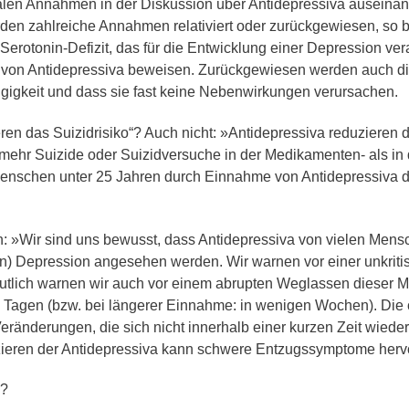
ralen Annahmen in der Diskussion über Antidepressiva auseina
werden zahlreiche Annahmen relativiert oder zurückgewiesen, so 
erotonin-Defizit, das für die Entwicklung einer Depression veran
 von Antidepressiva beweisen. Zurückgewiesen werden auch 
gigkeit und dass sie fast keine Nebenwirkungen verursachen.
en das Suizidrisiko“? Auch nicht: »Antidepressiva reduzieren da
mehr Suizide oder Suizidversuche in der Medikamenten- als i
i Menschen unter 25 Jahren durch Einnahme von Antidepressiva d
: »Wir sind uns bewusst, dass Antidepressiva von vielen Mensc
ren) Depression angesehen werden. Wir warnen vor einer unkri
utlich warnen wir auch vor einem abrupten Weglassen dieser 
 Tagen (bzw. bei längerer Einnahme: in wenigen Wochen). Die
eränderungen, die sich nicht innerhalb einer kurzen Zeit wieder
ieren der Antidepressiva kann schwere Entzugssymptome herv
n?