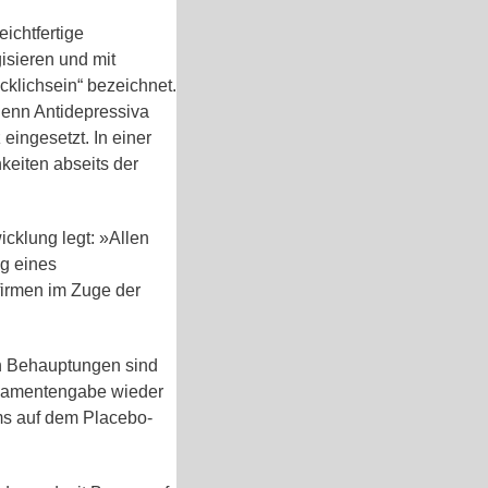
ichtfertige
isieren und mit
klichsein“ bezeichnet.
denn Antidepressiva
ingesetzt. In einer
keiten abseits der
cklung legt: »Allen
g eines
firmen im Zuge der
en Behauptungen sind
ikamentengabe wieder
ms auf dem Placebo-