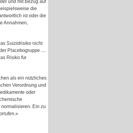
nder und mit Bezug auf
beispielsweise die
twortlich ist oder die
die Annahmen,
s Suizidrisiko nicht
n der Placebogruppe …
as Risiko für
hen als ein nützliches
tischen Verordnung und
Medikamente oder
 chemische
 normalisieren. Ein zu
orrufen.«