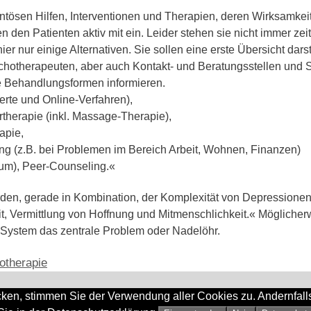
ntösen Hilfen, Interventionen und Therapien, deren Wirksamkei
den Patienten aktiv mit ein. Leider stehen sie nicht immer ze
r nur einige Alternativen. Sie sollen eine erste Übersicht dars
ychotherapeuten, aber auch Kontakt- und Beratungsstellen und 
e Behandlungsformen informieren.
erte und Online-Verfahren),
therapie (inkl. Massage-Therapie),
apie,
ng (z.B. bei Problemen im Bereich Arbeit, Wohnen, Finanzen)
rum), Peer-Counseling.«
den, gerade in Kombination, der Komplexität von Depressionen
, Vermittlung von Hoffnung und Mitmenschlichkeit.« Möglicher
System das zentrale Problem oder Nadelöhr.
otherapie
cken, stimmen Sie der Verwendung aller Cookies zu. Andernfall