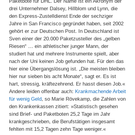
Paketbote für DHL. Der Name ist ein Akronym der
drei Unternehmer Dalsey, Hillblom und Lynn, die
den Express-Zustelldienst Ende der sechziger
Jahre in San Francisco gegründet haben, seit 2002
gehört er zur Deutschen Post. In Deutschland ist
Sven einer der 20.000 Paketzusteller des „gelben
Riesen“ … ein athletischer junger Mann, der
studiert hat und mehrere Instrumente spielt, aber
nach der Uni keinen Job gefunden hat. Für den das
hier eine Übergangslösung ist. „Die meisten bleiben
hier nur sieben bis acht Monate“, sagt er. Es ist
hart, stressig, kräftezehrend. Er hasst diesen Job.«
Andere leiden offenbar auch:
Krankmachende Arbeit
für wenig Geld
, so Marie Rövekamp, die Zahlen von
den Krankenkassen zitiert: »Statistisch gesehen
sind Brief- und Paketboten 25,2 Tage im Jahr
krankgeschrieben, die Berufstätigen insgesamt
fehlten mit 15,2 Tagen zehn Tage weniger.«