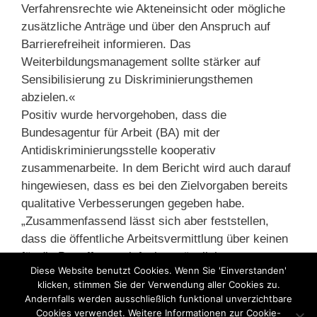
Verfahrensrechte wie Akteneinsicht oder mögliche
zusätzliche Anträge und über den Anspruch auf
Barrierefreiheit informieren. Das
Weiterbildungsmanagement sollte stärker auf
Sensibilisierung zu Diskriminierungsthemen
abzielen.«
Positiv wurde hervorgehoben, dass die
Bundesagentur für Arbeit (BA) mit der
Antidiskriminierungsstelle kooperativ
zusammenarbeite. In dem Bericht wird auch darauf
hingewiesen, dass es bei den Zielvorgaben bereits
qualitative Verbesserungen gegeben habe.
„Zusammenfassend lässt sich aber feststellen,
dass die öffentliche Arbeitsvermittlung über keinen
für die Betroffenen einfach zugänglichen
Diese Website benutzt Cookies. Wenn Sie 'Einverstanden'
Diskriminierungsschutz verfügt“, wird in der
klicken, stimmen Sie der Verwendung aller Cookies zu.
Analyse kritisiert.
Andernfalls werden ausschließlich funktional unverzichtbare
Cookies verwendet. Weitere Informationen zur Cookie-