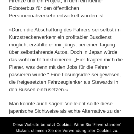
Firenze und ein Projekt, in dem ein kleiner
Roboterbus für den öffentlichen
Personennahverkehr entwickelt worden ist.
»Durch die Abschaffung des Fahrers sei selbst im
Kurzstreckenverkehr ein profitabler Busdienst
möglich, erzählte er mir jüngst bei einer Tagung
über selbstfahrende Autos. Doch in Japan würde
das wohl nicht funktionieren. „Hier fragten mich die
Planer, was denn mit den Jobs für die Fahrer
passieren würde.“ Eine Lösungsidee sei gewesen,
die freigesetzten Fahrzeuglenker als Stewards in
den Bussen einzusetzen.«
Man könnte auch sagen: Vielleicht sollte diese
japanische Sichtweise als echte Alternative zu der
im Regelfall sehr einseitigen Ausrichtung bei uns
Diese Website benutzt Cookies. Wenn Sie 'Einverstanden'
gefördert werden. Im Interesse derjenigen, die
klicken, stimmen Sie der Verwendung aller Cookies zu.
ansonsten über Bord gehen.