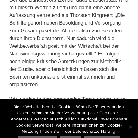
mit diesen Worten zitiert (und damit eine andere
Auffassung vertretend als Thorsten Kingreen: „Die
Beihilfe gehört neben Besoldung und Versorgung
zum Gesamtpaket der Alimentation von Beamten
durch ihren Dienstherrn. Nur dadurch wird die
Wettbewerbsfähigkeit mit der Wirtschaft bei der
Nachwuchsgewinnung sichergestellt.“ Es folgen
noch einige kritische Anmerkungen zur Methodik
der Studie, aber offensichtlich müssen sich die
Beamtenfunktionäre erst einmal sammeln und
organisieren.
Wir werden in den kommenden Tagen sehen, unter
welchen Beschuss die Vorschläge kommen werden.
Diese Website benutzt Cookies. Wenn Sie 'Einverstanden'
klicken, stimmen Sie der Verwendung aller Cookies zu.
Andernfalls werden ausschließlich funktional unverzichtbare
Kategorien
Cookies verwendet. Weitere Informationen zur Cookie-
Beamte
,
Bürgerversicherung
,
Nutzung finden Sie in der Datenschutzerklärung.
Gesundheitspolitik
,
Krankenversicherung