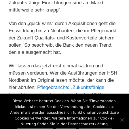
Zukunftsfähige Einrichtungen sind am Markt
mittlerweile sehr knapp“.
Von den „quick wins“ durch Akquisitionen geht die
Entwicklung hin zu Neubauten, die im Pflegemarkt
der Zukunft Qualitäts- und Kostenvorteile sichern
sollen. So beschreibt die Bank den neuen Trend,
den sie ausgemacht hat.
Wir lassen das jetzt erst einmal sacken und
müssen verdauen. Wer die Ausführungen der HSH
Nordbank im Original lesen möchte, der kann die
hier abrufen:
Pflegebranche: „Zukunftsfähige
Einrichtungen sind knapp“
, September 2016.
Diese Website benutzt Cookies. Wenn Sie 'Einverstanden'
klicken, stimmen Sie der Verwendung aller Cookies zu.
Andernfalls werden ausschließlich funktional unverzichtbare
Kategorien
Altenpflege
,
Demenz
,
Gesundheitsberufe
,
Cookies verwendet. Weitere Informationen zur Cookie-
Nutzung finden Sie in der Datenschutzerklärung.
Pflege
,
Pflegeausbildung
,
Pflegeheim