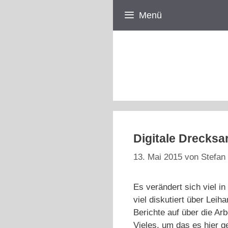
Zum
Menü
Inhalt
springen
Digitale Drecksa
13. Mai 2015
von
Stefan 
Es verändert sich viel i
viel diskutiert über Lei
Berichte auf über die Arb
Vieles, um das es hier g