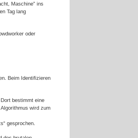
acht, Maschine” ins
zen Tag lang
rowdworker oder
n. Beim Identifizieren
. Dort bestimmt eine
 Algorithmus wird zum
ts“ gesprochen.
 des brutalen