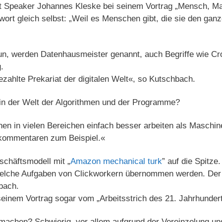
agt Speaker Johannes Kleske bei seinem Vortrag „Mensch, M
twort gleich selbst: „Weil es Menschen gibt, die sie den gan
un, werden Datenhausmeister genannt, auch Begriffe wie C
.
ezahlte Prekariat der digitalen Welt«, so Kutschbach.
 in der Welt der Algorithmen und der Programme?
hen in vielen Bereichen einfach besser arbeiten als Maschine
kommentaren zum Beispiel.«
schäftsmodell mit „
Amazon mechanical turk
” auf die Spitze
welche Aufgaben von Clickworkern übernommen werden. Der
bach.
seinem Vortrag sogar vom „Arbeitsstrich des 21. Jahrhunder
chen? Schwierig, vor allem aufgrund der Vereinzelung und