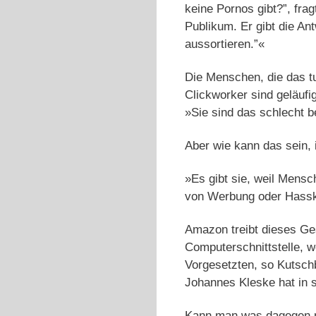
keine Pornos gibt?”, fr
Publikum. Er gibt die An
aussortieren.”«
Die Menschen, die das t
Clickworker sind geläufig
»Sie sind das schlecht b
Aber wie kann das sein,
»Es gibt sie, weil Mensc
von Werbung oder Hass
Amazon treibt dieses Ge
Computerschnittstelle, 
Vorgesetzten, so Kutsch
Johannes Kleske hat in 
Kann man was dagegen ma