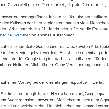
n Glitzerwelt gibt es Drecksarbeit, digitale Drecksarbeit,
ewerten, pornografische Inhalte bei Youtube herausfiltern,
r den Kulissen der Internetgiganten machen viele Menschen 
der „Arbeitsstrich des 21. Jahrhunderts“?«, so die Frageste
her bei Youtube
von Thomas Kutschbach.
auf der einen Seite Google einer der attraktivsten Arbeitgeb
 in den Medien gehypt werden.»Es ist eine scheinbar perfek
 jeder, der für Google tätig ist, darf daran teilhaben. Für 
htbarer Helfer zu Mini-Löhnen. Ohne Versicherung, ohne Ur
uf einen Vortrag bei der diesjährigen re:publica in Berlin:
Suche ist nur möglich, weil Heerscharen von „Google qualit
und Suchergebnisse bewerten. Menschen bringen dem Algor
t sind und welche nicht. „Hat sich schon mal jemand gefrag