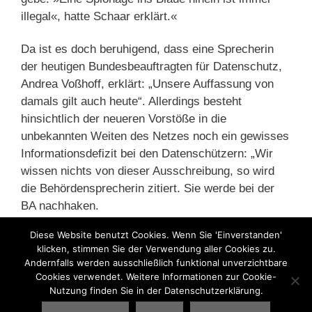
illegal«, hatte Schaar erklärt.«
Da ist es doch beruhigend, dass eine Sprecherin
der heutigen Bundesbeauftragten für Datenschutz,
Andrea Voßhoff, erklärt: „Unsere Auffassung von
damals gilt auch heute“. Allerdings besteht
hinsichtlich der neueren Vorstöße in die
unbekannten Weiten des Netzes noch ein gewisses
Informationsdefizit bei den Datenschützern: „Wir
wissen nichts von dieser Ausschreibung, so wird
die Behördensprecherin zitiert. Sie werde bei der
BA nachhaken.
Diese Website benutzt Cookies. Wenn Sie 'Einverstanden'
Die wird das alles sicher voll umfänglich aufklären
klicken, stimmen Sie der Verwendung aller Cookies zu.
mit ihrer modernen Kommunikationsmaschinerie.
Andernfalls werden ausschließlich funktional unverzichtbare
Cookies verwendet. Weitere Informationen zur Cookie-
Nutzung finden Sie in der Datenschutzerklärung.
Kategorien
BA
,
Jobcenter
,
Sozialpolitik