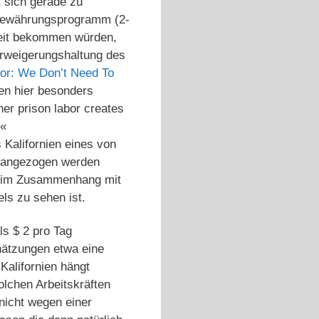
 sich gerade zu
 Bewährungsprogramm (2-
keit bekommen würden,
Verweigerungshaltung des
nor: We Don’t Need To
den hier besonders
her prison labor creates
.«
 Kalifornien eines von
erangezogen werden
ch im Zusammenhang mit
ls zu sehen ist.
ls $ 2 pro Tag
ätzungen etwa eine
 Kalifornien hängt
olchen Arbeitskräften
nicht wegen einer