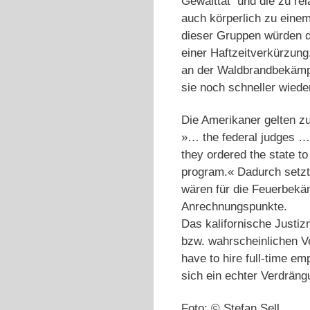
Gewalttat und die zu rel
auch körperlich zu einem
dieser Gruppen würden d
einer Haftzeitverkürzung
an der Waldbrandbekämpf
sie noch schneller wiede
Die Amerikaner gelten zu
»… the federal judges … 
they ordered the state to
program.« Dadurch setzt 
wären für die Feuerbekä
Anrechnungspunkte.
Das kalifornische Justiz
bzw. wahrscheinlichen V
have to hire full-time e
sich ein echter Verdrängu
Foto: © Stefan Sell