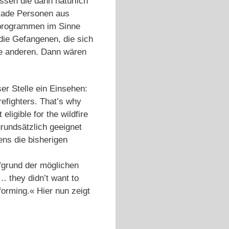
ssen die dann natürlich
erade Personen aus
sprogrammen im Sinne
 die Gefangenen, die sich
ie anderen. Dann wären
er Stelle ein Einsehen:
refighters. That’s why
ligible for the wildfire
grundsätzlich geeignet
ns die bisherigen
ufgrund der möglichen
 they didn’t want to
forming.« Hier nun zeigt