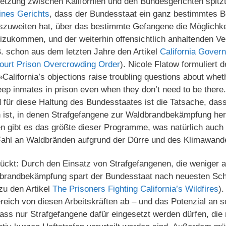
etzung zwischen Kalifornien und den Bundesgerichten spitzt
ines Gerichts
, dass der Bundesstaat ein ganz bestimmtes
 auszuweiten hat, über das bestimmte Gefangene die Möglich
reizukommen, und der weiterhin offensichtlich anhaltenden 
. schon aus dem letzten Jahre den Artikel
California Gover
urt Prison Overcrowding Order
). Nicole Flatow formuliert 
California’s objections raise troubling questions about whet
eep inmates in prison even when they don’t need to be there
d für diese Haltung des Bundesstaates ist die Tatsache, dass
 ist, in denen Strafgefangene zur Waldbrandbekämpfung h
ien gibt es das größte dieser Programme, was natürlich au
 Fahl an Waldbränden aufgrund der Dürre und des Klimawande
ückt: Durch den Einsatz von Strafgefangenen, die weniger a
brandbekämpfung spart der Bundesstaat nach neuesten Sch
rzu den Artikel
The Prisoners Fighting California’s Wildfires
).
ereich von diesen Arbeitskräften ab – und das Potenzial an s
ass nur Strafgefangene dafür eingesetzt werden dürfen, die 