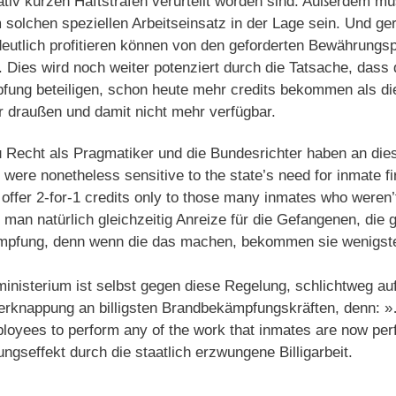
ativ kurzen Haftstrafen verurteilt worden sind. Außerdem mü
 solchen speziellen Arbeitseinsatz in der Lage sein. Und g
eutlich profitieren können von den geforderten Bewährung
. Dies wird noch weiter potenziert durch die Tatsache, dass
ung beteiligen, schon heute mehr credits bekommen als d
r draußen und damit nicht mehr verfügbar.
 Recht als Pragmatiker und die Bundesrichter haben an dies
were nonetheless sensitive to the state’s need for inmate fi
 offer 2-for-1 credits only to those many inmates who weren’t e
man natürlich gleichzeitig Anreize für die Gefangenen, die 
mpfung, denn wenn die das machen, bekommen sie wenigste
ministerium ist selbst gegen diese Regelung, schlichtweg a
erknappung an billigsten Brandbekämpfungskräften, denn: »…
mployees to perform any of the work that inmates are now per
ngseffekt durch die staatlich erzwungene Billigarbeit.