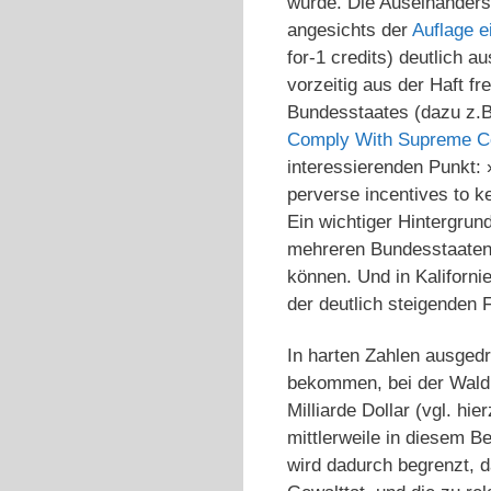
wurde. Die Auseinanders
angesichts der
Auflage e
for-1 credits) deutlich
vorzeitig aus der Haft f
Bundesstaates (dazu z.B
Comply With Supreme Co
interessierenden Punkt: »
perverse incentives to k
Ein wichtiger Hintergrun
mehreren Bundesstaaten
können. Und in Kaliforn
der deutlich steigenden
In harten Zahlen ausgedr
bekommen, bei der Wald
Milliarde Dollar (vgl. hie
mittlerweile in diesem B
wird dadurch begrenzt, d