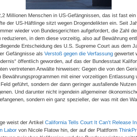
2,2 Millionen Menschen in US-Gefängnissen, das ist fast ein 
lfte der US-Häftlinge sitzt wegen Drogendelikten ein. Seit J
immer wieder von Bundesgerichten aufgefordert, die Zahl de
 reduzieren, in dem diese vorzeitig, also auf Bewährung en
undlegende Entscheidung des U.S. Supreme Court aus dem Ja
er Gefängnisse als
Verstoß gegen die Verfassung
gewertet w
dernis“ öffentlich geworden, auf das der Bundesstaat Kalifor
hten vertretenen Anwälte hinweisen: Gegen die von den Geri
n Bewährungsprogrammen mit einer vorzeitigen Entlassung 
Feld geführt, sondern der dann geringer ausfallende Nutzen
ngenen. Und darunter nicht irgendein allgemeiner ökonomisc
gefangenen, sondern ein ganz spezieller, der was mit den W
e weist der Artikel
California Tells Court It Can’t Release 
n Labor
von Nicole Flatow hin, der auf der Plattform
ThinkPr