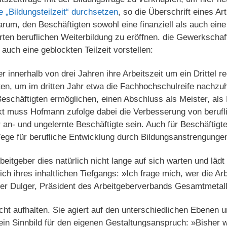
 „Bildungsteilzeit“ durchsetzen
, so die Überschrift eines Ar
um, den Beschäftigten sowohl eine finanziell als auch eine 
ierten beruflichen Weiterbildung zu eröffnen. die Gewerkschaf
auch eine geblockten Teilzeit vorstellen:
 innerhalb von drei Jahren ihre Arbeitszeit um ein Drittel 
iten, um im dritten Jahr etwa die Fachhochschulreife nachzu
 Beschäftigten ermöglichen, einen Abschluss als Meister, al
 muss Hofmann zufolge dabei die Verbesserung von berufl
an- und ungelernte Beschäftigte sein. Auch für Beschäftigte
ege für berufliche Entwicklung durch Bildungsanstrengunge
eitgeber dies natürlich nicht lange auf sich warten und läd
ich ihres inhaltlichen Tiefgangs: »Ich frage mich, wer die Ar
ner Dulger, Präsident des Arbeitgeberverbands Gesamtmetall
icht aufhalten. Sie agiert auf den unterschiedlichen Ebenen
t ein Sinnbild für den eigenen Gestaltungsanspruch: »Bisher 