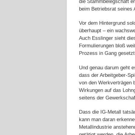
die Stammbelegschaft erl
beim Betriebsrat seines
Vor dem Hintergrund solc
überhaupt – ein wachswei
Auch Esslinger sieht die
Formulierungen bloß weiß
Prozess in Gang gesetz
Und genau darum geht es,
dass der Arbeitgeber-Spi
von den Werkverträgen be
Wirkungen auf das Lohnge
seitens der Gewerkschaft
Dass die IG-Metall tatsäc
kann man daran erkennen,
Metallindustrie anstehen
getätigt werden, die Arb