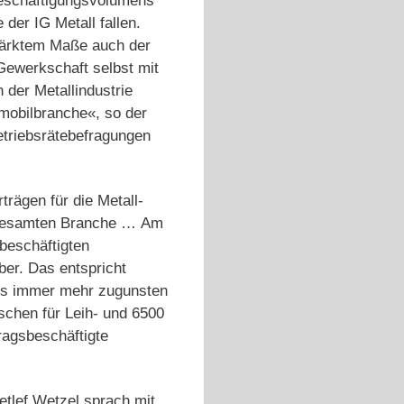
Beschäftigungsvolumens
 der IG Metall fallen.
stärktem Maße auch der
Gewerkschaft selbst mit
 der Metallindustrie
omobilbranche«, so der
etriebsrätebefragungen
rägen für die Metall-
er gesamten Branche … Am
mbeschäftigten
ber. Das entspricht
tnis immer mehr zugunsten
schen für Leih- und 6500
ragsbeschäftigte
etlef Wetzel sprach mit