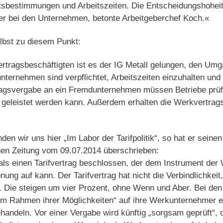
itsbestimmungen und Arbeitszeiten. Die Entscheidungshoheit
er bei den Unternehmen, betonte Arbeitgeberchef Koch.«
lbst zu diesem Punkt:
tragsbeschäftigten ist es der IG Metall gelungen, den Um
kunternehmen sind verpflichtet, Arbeitszeiten einzuhalten un
ragsvergabe an ein Fremdunternehmen müssen Betriebe prüfen
n geleistet werden kann. Außerdem erhalten die Werkvertrag
nden wir uns hier „Im Labor der Tarifpolitik“, so hat er seine
en Zeitung vom 09.07.2014 überschrieben:
ls einen Tarifvertrag beschlossen, der dem Instrument der 
ung auf kann. Der Tarifvertrag hat nicht die Verbindlichkeit,
. Die steigen um vier Prozent, ohne Wenn und Aber. Bei de
„im Rahmen ihrer Möglichkeiten“ auf ihre Werkunternehmer e
behandeln. Vor einer Vergabe wird künftig „sorgsam geprüft“,