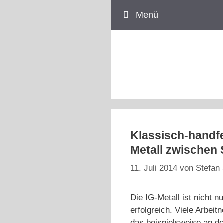
Zum
Menü
Inhalt
springen
Klassisch-handfes
Metall zwischen
11. Juli 2014
von
Stefan 
Die IG-Metall ist nicht n
erfolgreich. Viele Arbei
das beispielsweise an de