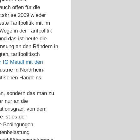
auch offen für die
ftskrise 2009 wieder
te Tarifpolitik mit im
ge in der Tarifpolitik
nd das ist heute die
ansung an den Rändern in
n, tarifpolitisch
r IG Metall mit den
ustrie in Nordrhein-
itischen Handelns.
ann, sondern das man zu
r nur an die
sationsgrad, von dem
 ist es der
te Bedingungen
stenbelastung