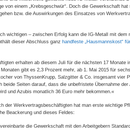
äge von einem „Krebsgeschwür“. Doch die Gewerkschaft hat
gehen bzw. die Auswirkungen des Einsatzes von Werkvertra
tisch wichtigen – zwischen Erfolg kann die IG-Metall mit dem
thält dieser Abschluss ganz
handfeste „Hausmannskost“ für
tigten erhalten ab diesem Juli für die nächsten 17 Monate i
 Monaten gibt es 2,3 Prozent mehr, ab 1. Mai 2015 für sech
lkocher von ThyssenKrupp, Salzgitter & Co. insgesamt vier 
h beide Seiten darauf, dass die unbefristete Übernahme der
wird und Azubis monatlich 36 Euro mehr bekommen.«
ch der Werkvertragsbeschäftigten hat man erste wichtige Pf
liche Beackerung und dieses Feldes:
vereinbarte die Gewerkschaft mit den Arbeitgebern Standard