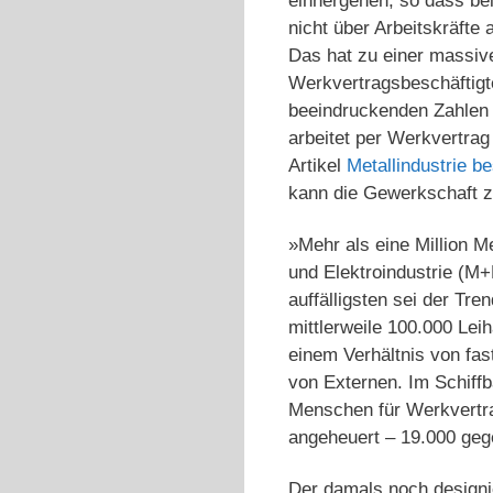
einhergehen, so dass be
nicht über Arbeitskräfte a
Das hat zu einer massiv
Werkvertragsbeschäftigt
beeindruckenden Zahlen i
arbeitet per Werkvertrag
Artikel
Metallindustrie be
kann die Gewerkschaft z
»Mehr als eine Million M
und Elektroindustrie (M
auffälligsten sei der Tr
mittlerweile 100.000 Lei
einem Verhältnis von fas
von Externen. Im Schiff
Menschen für Werkvertra
angeheuert – 19.000 geg
Der damals noch designie