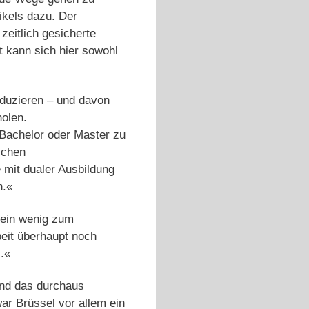
tikels dazu. Der
zeitlich gesicherte
t kann sich hier sowohl
reduzieren – und davon
holen.
s Bachelor oder Master zu
ichen
 mit dualer Ausbildung
n.«
t ein wenig zum
beit überhaupt noch
.«
 und das durchaus
war Brüssel vor allem ein