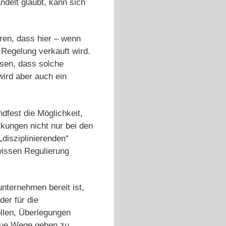
ndelt glaubt, kann sich
eren, dass hier – wenn
 Regelung verkauft wird.
isen, dass solche
wird aber auch ein
dfest die Möglichkeit,
rkungen nicht nur bei den
disziplinierenden“
wissen Regulierung
unternehmen bereit ist,
er für die
ollen, Überlegungen
neue Wege gehen zu