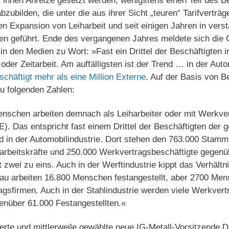
i ihnen Anreize gesetzt werden, wenigstens einen Teil des 
bzubilden, die unter die aus ihrer Sicht „teuren“ Tarifverträge
en Expansion von Leiharbeit und seit einigen Jahren in ver
en geführt. Ende des vergangenen Jahres meldete sich die 
n den Medien zu Wort: »Fast ein Drittel der Beschäftigten in
 oder Zeitarbeit. Am auffälligsten ist der Trend … in der Aut
schäftigt mehr als eine Million Externe
. Auf der Basis von B
u folgenden Zahlen:
enschen arbeiten demnach als Leiharbeiter oder mit Werkvert
+E). Das entspricht fast einem Drittel der Beschäftigten d
end in der Automobilindustrie. Dort stehen den 763.000 Stam
harbeitskräfte und 250.000 Werkvertragsbeschäftigte gegenü
t zwei zu eins. Auch in der Werftindustrie kippt das Verhäl
bau arbeiten 16.800 Menschen festangestellt, aber 2700 Men
gsfirmen. Auch in der Stahlindustrie werden viele Werkvert
enüber 61.000 Festangestellten.«
rte und mittlerweile gewählte neue IG-Metall-Vorsitzende D