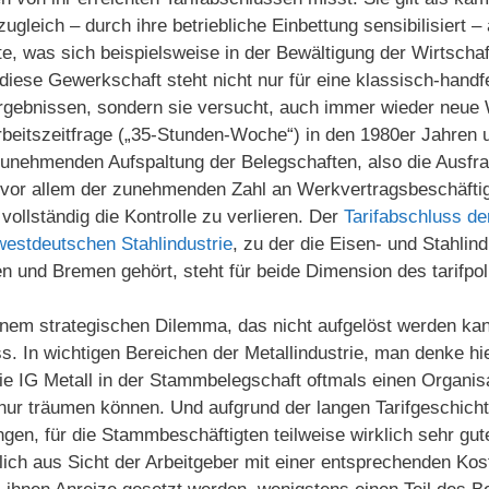
gleich – durch ihre betriebliche Einbettung sensibilisiert – 
e, was sich beispielsweise in der Bewältigung der Wirtscha
diese Gewerkschaft steht nicht nur für eine klassisch-handfes
rgebnissen, sondern sie versucht, auch immer wieder neue We
beitszeitfrage („35-Stunden-Woche“) in den 1980er Jahren u
zunehmenden Aufspaltung der Belegschaften, also die Ausfr
vor allem der zunehmenden Zahl an Werkvertragsbeschäftigte
ollständig die Kontrolle zu verlieren. Der
Tarifabschluss de
westdeutschen Stahlindustrie
, zu der die Eisen- und Stahlind
 und Bremen gehört, steht für beide Dimension des tarifpol
 einem strategischen Dilemma, das nicht aufgelöst werden k
. In wichtigen Bereichen der Metallindustrie, man denke hie
die IG Metall in der Stammbelegschaft oftmals einen Organi
ur träumen können. Und aufgrund der langen Tarifgeschichte
gen, für die Stammbeschäftigten teilweise wirklich sehr gu
lich aus Sicht der Arbeitgeber mit einer entsprechenden Ko