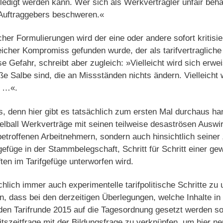
edigt werden kann. Wer sich als Werkvertragler unfair beha
 Auftraggebers beschweren.«
her Formulierungen wird der eine oder andere sofort kritisi
cher Kompromiss gefunden wurde, der als tarifvertragliche
se Gefahr, schreibt aber zugleich: »Vielleicht wird sich erwe
e Salbe sind, die an Missständen nichts ändern. Vielleicht 
t …«.
 denn hier gibt es tatsächlich zum ersten Mal durchaus han
elball Werkverträge mit seinen teilweise desaströsen Auswi
troffenen Arbeitnehmern, sondern auch hinsichtlich seiner „
füge in der Stammbelegschaft, Schritt für Schritt einer ge
en im Tarifgefüge unterworfen wird.
hlich immer auch experimentelle tarifpolitische Schritte zu 
 dass bei den derzeitigen Überlegungen, welche Inhalte in d
den Tarifrunde 2015 auf die Tagesordnung gesetzt werden s
eitszeitfrage mit der Bildungsfrage zu verknüpfen, um hier 