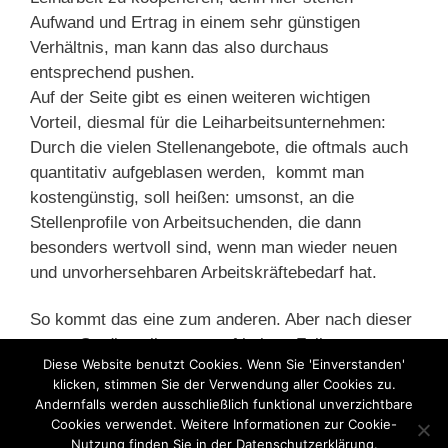
Aufwand und Ertrag in einem sehr günstigen
Verhältnis, man kann das also durchaus
entsprechend pushen.
Auf der Seite gibt es einen weiteren wichtigen
Vorteil, diesmal für die Leiharbeitsunternehmen:
Durch die vielen Stellenangebote, die oftmals auch
quantitativ aufgeblasen werden, kommt man
kostengünstig, soll heißen: umsonst, an die
Stellenprofile von Arbeitsuchenden, die dann
besonders wertvoll sind, wenn man wieder neuen
und unvorhersehbaren Arbeitskräftebedarf hat.
So kommt das eine zum anderen. Aber nach dieser
neuen Studie sollte man auf keinen Fall
Diese Website benutzt Cookies. Wenn Sie 'Einverstanden'
unwidersprochen behaupten, das dass alles nur
klicken, stimmen Sie der Verwendung aller Cookies zu.
zum Wohl der Arbeitslosen passiert.
Andernfalls werden ausschließlich funktional unverzichtbare
Cookies verwendet. Weitere Informationen zur Cookie-
Nutzung finden Sie in der Datenschutzerklärung.