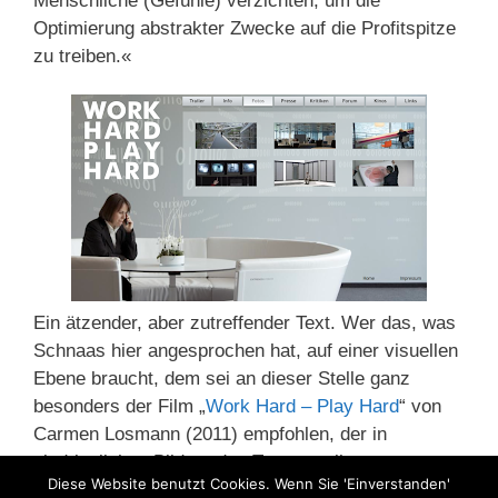
Menschliche (Gefühle) verzichten, um die
Optimierung abstrakter Zwecke auf die Profitspitze
zu treiben.«
Ein ätzender, aber zutreffender Text. Wer das, was
Schnaas hier angesprochen hat, auf einer visuellen
Ebene braucht, dem sei an dieser Stelle ganz
besonders der Film „
Work Hard – Play Hard
“ von
Carmen Losmann (2011) empfohlen, der in
eindringlichen Bildern den Terror, weil
Diese Website benutzt Cookies. Wenn Sie 'Einverstanden'
Menschenfeindlichkeit „moderner“ Arbeitswelten