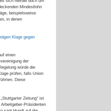
 es sich hierbei doch um
ndeckenden Mindestlohn
äge, beispielsweise
en, in denen
rwägen Klage gegen
auf einen
svereinigung der
 Regelung würde die
lage prüfen, falls Union
führten. Diese
„Stuttgarter Zeitung“ ist
s Arbeitgeber-Präsidenten
So sagt Hundt auf die