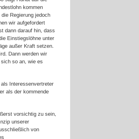
Mindestlohn kommen
n die Regierung jedoch
en wir aufgefordert
t dann darauf hin, dass
ie Einstiegslöhne unter
äge außer Kraft setzen.
ird. Dann werden wir
 sich so an, wie es
als Interessenvertreter
rker als der kommende
erst vorsichtig zu sein,
inzip unserer
usschließlich von
es