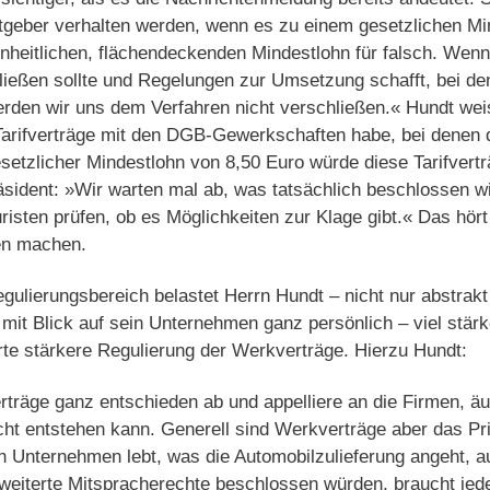
eitgeber verhalten werden, wenn es zu einem gesetzlichen 
 einheitlichen, flächendeckenden Mindestlohn für falsch. Wen
ießen sollte und Regelungen zur Umsetzung schafft, bei den
den wir uns dem Verfahren nicht verschließen.« Hundt weis
Tarifverträge mit den DGB-Gewerkschaften habe, bei denen d
esetzlicher Mindestlohn von 8,50 Euro würde diese Tarifvertr
äsident: »Wir warten mal ab, was tatsächlich beschlossen w
risten prüfen, ob es Möglichkeiten zur Klage gibt.« Das hört
en machen.
gulierungsbereich belastet Herrn Hundt – nicht nur abstrakt 
 mit Blick auf sein Unternehmen ganz persönlich – viel stä
rte stärkere Regulierung der Werkverträge. Hierzu Hundt:
träge ganz entschieden ab und appelliere an die Firmen, äuß
cht entstehen kann. Generell sind Werkverträge aber das Pr
n Unternehmen lebt, was die Automobilzulieferung angeht, a
eiterte Mitspracherechte beschlossen würden, braucht jed