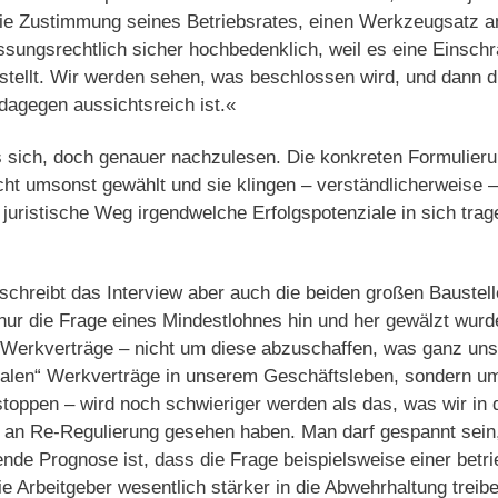
ie Zustimmung seines Betriebsrates, einen Werkzeugsatz 
ssungsrechtlich sicher hochbedenklich, weil es eine Einsch
tellt. Wir werden sehen, was beschlossen wird, und dann di
dagegen aussichtsreich ist.«
s sich, doch genauer nachzulesen. Die konkreten Formulieru
cht umsonst gewählt und sie klingen – verständlicherweise 
juristische Weg irgendwelche Erfolgspotenziale in sich tra
schreibt das Interview aber auch die beiden großen Baustel
ur die Frage eines Mindestlohnes hin und her gewälzt wurde
r Werkverträge – nicht um diese abzuschaffen, was ganz uns
alen“ Werkverträge in unserem Geschäftsleben, sondern u
stoppen – wird noch schwieriger werden als das, was wir in
t an Re-Regulierung gesehen haben. Man darf gespannt sein,
nde Prognose ist, dass die Frage beispielsweise einer betr
e Arbeitgeber wesentlich stärker in die Abwehrhaltung treiben