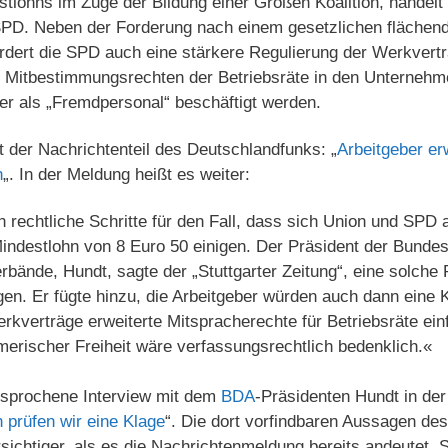
lohns im Zuge der Bildung einer Großen Koalition, handelt
SPD. Neben der Forderung nach einem gesetzlichen fläche
rdert die SPD auch eine stärkere Regulierung der Werkvertr
n Mitbestimmungsrechten der Betriebsräte in den Unternehm
r als „Fremdpersonal“ beschäftigt werden.
 der Nachrichtenteil des Deutschlandfunks: „
Arbeitgeber e
n
„. In der Meldung heißt es weiter:
 rechtliche Schritte für den Fall, dass sich Union und SPD 
indestlohn von 8 Euro 50 einigen. Der Präsident der Bunde
bände, Hundt, sagte der „Stuttgarter Zeitung“, eine solche
en. Er fügte hinzu, die Arbeitgeber würden auch dann eine K
kverträge erweiterte Mitspracherechte für Betriebsräte ein
erischer Freiheit wäre verfassungsrechtlich bedenklich.«
esprochene Interview mit dem
BDA
-Präsidenten Hundt in der 
 prüfen wir eine Klage
“. Die dort vorfindbaren Aussagen de
sichtiger, als es die Nachrichtenmeldung bereits andeutet. 