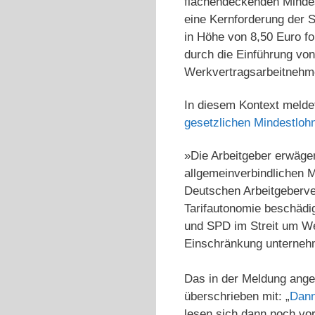
flächendeckenden Mindest
eine Kernforderung der 
in Höhe von 8,50 Euro fo
durch die Einführung vo
Werkvertragsarbeitnehme
In diesem Kontext meldet
gesetzlichen Mindestloh
»Die Arbeitgeber erwägen
allgemeinverbindlichen M
Deutschen Arbeitgeberver
Tarifautonomie beschädig
und SPD im Streit um Wer
Einschränkung unternehm
Das in der Meldung ang
überschrieben mit: „
Dann
lesen sich dann noch vor