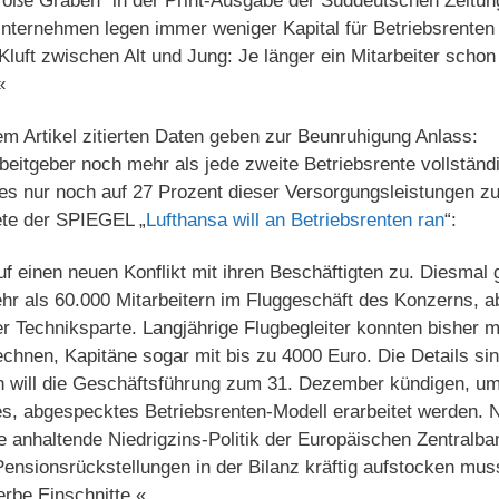
große Graben“ in der Print-Ausgabe der Süddeutschen Zeitun
Unternehmen legen immer weniger Kapital für Betriebsrenten 
Kluft zwischen Alt und Jung: Je länger ein Mitarbeiter schon
«
m Artikel zitierten Daten geben zur Beunruhigung Anlass:
rbeitgeber noch mehr als jede zweite Betriebsrente vollständ
ies nur noch auf 27 Prozent dieser Versorgungsleistungen zu
te der SPIEGEL „
Lufthansa will an Betriebsrenten ran
“:
uf einen neuen Konflikt mit ihren Beschäftigten zu. Diesmal 
hr als 60.000 Mitarbeitern im Fluggeschäft des Konzerns, a
er Techniksparte. Langjährige Flugbegleiter konnten bisher 
chnen, Kapitäne sogar mit bis zu 4000 Euro. Die Details si
Den will die Geschäftsführung zum 31. Dezember kündigen, u
es, abgespecktes Betriebsrenten-Modell erarbeitet werden. 
anhaltende Niedrigzins-Politik der Europäischen Zentralban
Pensionsrückstellungen in der Bilanz kräftig aufstocken mus
rbe Einschnitte.«