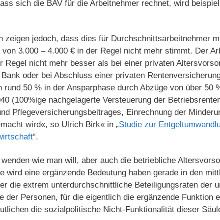
ass sich die BAV für die Arbeitnehmer rechnet, wird beispie
 zeigen jedoch, dass dies für Durchschnittsarbeitnehmer m
on 3.000 – 4.000 € in der Regel nicht mehr stimmt. Der Arb
 Regel nicht mehr besser als bei einer privaten Altersvorso
 Bank oder bei Abschluss einer privaten Rentenversicherung.
n rund 50 % in der Ansparphase durch Abzüge von über 50 %
0 (100%ige nachgelagerte Versteuerung der Betriebsrenten
nd Pflegeversicherungsbeitrages, Einrechnung der Minderu
acht wird«, so Ulrich Birk« in „
Studie zur Entgeltumwandlu
wirtschaft
“.
enden wie man will, aber auch die betriebliche Altersvorsor
ie wird eine ergänzende Bedeutung haben gerade in den mitt
die extrem unterdurchschnittliche Beteiligungsraten der un
der Personen, für die eigentlich die ergänzende Funktion e
tlichen die sozialpolitische Nicht-Funktionalität dieser Säu