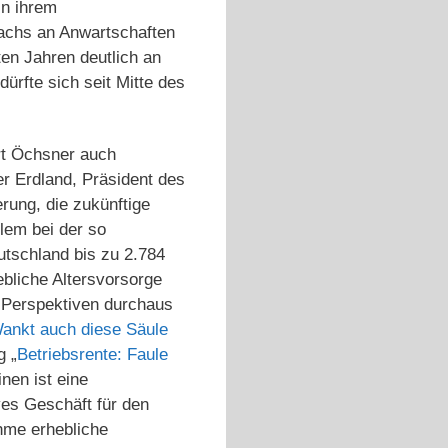
In ihrem
wachs an Anwartschaften
ten Jahren deutlich an
ürfte sich seit Mitte des
rt Öchsner auch
r Erdland, Präsident des
derung, die zukünftige
lem bei der so
tschland bis zu 2.784
ebliche Altersvorsorge
n Perspektiven durchaus
Wankt auch diese Säule
g „
Betriebsrente: Faule
nen ist eine
ves Geschäft für den
hme erhebliche