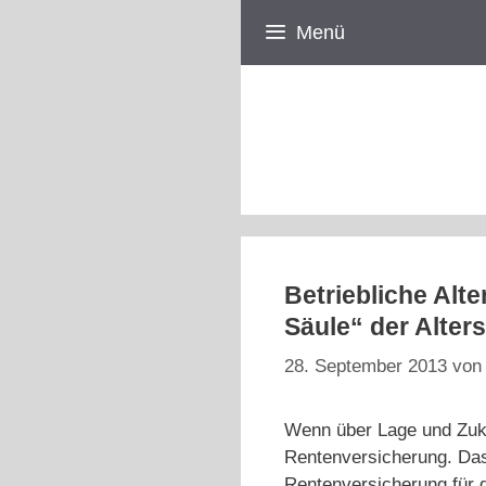
Zum
Menü
Inhalt
springen
Betriebliche Alt
Säule“ der Alter
28. September 2013
vo
Wenn über Lage und Zukun
Rentenversicherung. Das 
Rentenversicherung für 