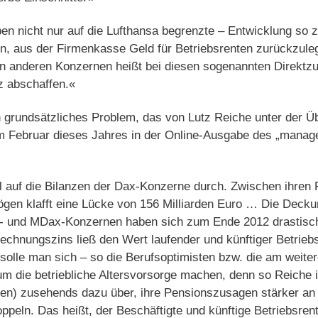
ben nicht nur auf die Lufthansa begrenzte – Entwicklung so
, aus der Firmenkasse Geld für Betriebsrenten zurückzuleg
 in anderen Konzernen heißt bei diesen sogenannten Direktz
z abschaffen.«
in grundsätzliches Problem, das von Lutz Reiche unter der Üb
im Februar dieses Jahres in der Online-Ausgabe des „manage
oll auf die Bilanzen der Dax-Konzerne durch. Zwischen ihre
ögen klafft eine Lücke von 156 Milliarden Euro … Die Decku
- und MDax-Konzernen haben sich zum Ende 2012 drastisch
Rechnungszins ließ den Wert laufender und künftiger Betriebs
olle man sich – so die Berufsoptimisten bzw. die am weiter
m die betriebliche Altersvorsorge machen, denn so Reiche 
n) zusehends dazu über, ihre Pensionszusagen stärker an 
ppeln. Das heißt, der Beschäftigte und künftige Betriebsrent