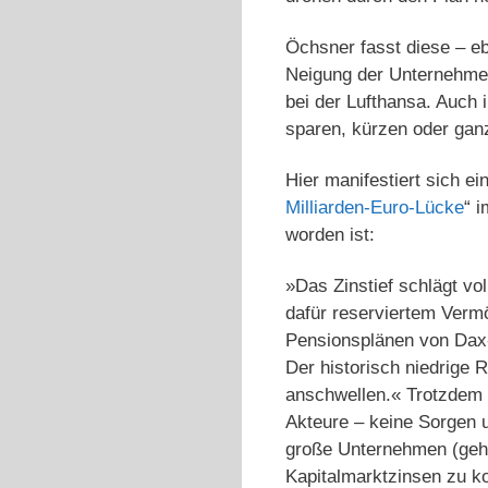
Öchsner fasst diese – e
Neigung der Unternehmen
bei der Lufthansa. Auch
sparen, kürzen oder gan
Hier manifestiert sich e
Milliarden-Euro-Lücke
“ 
worden ist:
»Das Zinstief schlägt v
dafür reserviertem Verm
Pensionsplänen von Dax
Der historisch niedrige 
anschwellen.« Trotzdem s
Akteure – keine Sorgen u
große Unternehmen (gehe
Kapitalmarktzinsen zu ko