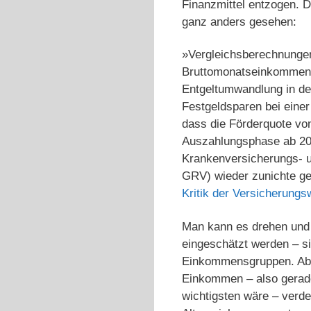
Finanzmittel entzogen. D
ganz anders gesehen:
»Vergleichsberechnungen
Bruttomonatseinkommen v
Entgeltumwandlung in der
Festgeldsparen bei einer
dass die Förderquote vo
Auszahlungsphase ab 204
Krankenversicherungs- u
GRV) wieder zunichte gem
Kritik der Versicherungs
Man kann es drehen und w
eingeschätzt werden – s
Einkommensgruppen. Aber 
Einkommen – also gerade 
wichtigsten wäre – verdeu