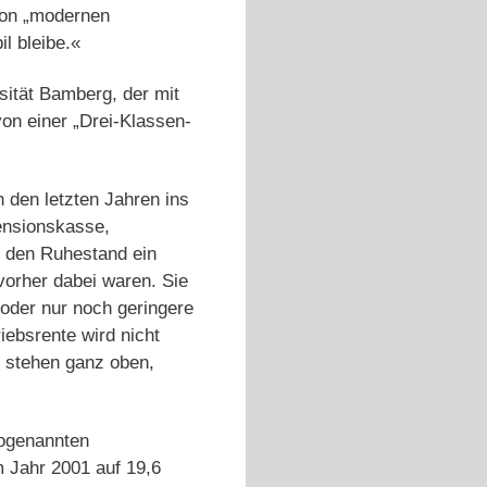
von „modernen
l bleibe.«
rsität Bamberg, der mit
von einer „Drei-Klassen-
 den letzten Jahren ins
Pensionskasse,
r den Ruhestand ein
 vorher dabei waren. Sie
oder nur noch geringere
ebsrente wird nicht
e stehen ganz oben,
sogenannten
m Jahr 2001 auf 19,6