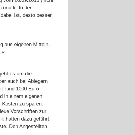
g vom 26.09.2013 (nicht
zurück. In der
 dabei ist, desto besser
ig aus eigenen Mitteln.
.«
geht es um die
ber auch bei Ablegern
mit rund 1000 Euro
nd in einem eigenen
m Kosten zu sparen.
Neue Vorschriften zur
k hatten dazu geführt,
ste. Den Angestellten