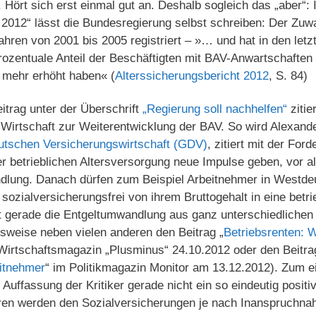
 Hört sich erst einmal gut an. Deshalb sogleich das „aber“: 
t 2012“ lässt die Bundesregierung selbst schreiben: Der Zu
ahren von 2001 bis 2005 registriert – »… und hat in den letz
ozentuale Anteil der Beschäftigten mit BAV-Anwartschaften d
 mehr erhöht haben« (
Alterssicherungsbericht 2012
, S. 84)
itrag unter der Überschrift
„Regierung soll nachhelfen“
zitie
Wirtschaft zur Weiterentwicklung der BAV. So wird Alexande
tschen Versicherungswirtschaft (GDV)
, zitiert mit der For
r betrieblichen Altersversorgung neue Impulse geben, vor al
lung. Danach dürfen zum Beispiel Arbeitnehmer in Westdeu
 sozialversicherungsfrei von ihrem Bruttogehalt in eine betri
ist gerade die Entgeltumwandlung aus ganz unterschiedliche
ielsweise neben vielen anderen den Beitrag „
Betriebsrenten: 
Wirtschaftsmagazin „Plusminus“ 24.10.2012 oder den Beitra
itnehmer
“ im Politikmagazin Monitor am 13.12.2012). Zum ei
uffassung der Kritiker gerade nicht ein so eindeutig positi
en werden den Sozialversicherungen je nach Inanspruchna