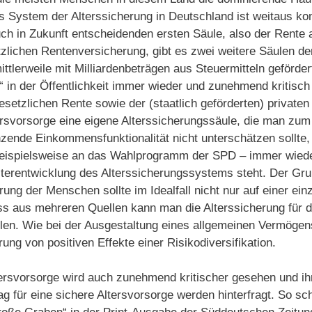
as System der Alterssicherung in Deutschland ist weitaus k
uch in Zukunft entscheidenden ersten Säule, also der Rente 
zlichen Rentenversicherung, gibt es zwei weitere Säulen der
ittlerweile mit Milliardenbeträgen aus Steuermitteln geförder
“ in der Öffentlichkeit immer wieder und zunehmend kritisch 
esetzlichen Rente sowie der (staatlich geförderten) privaten
tersvorsorge eine eigene Alterssicherungssäule, die man zum e
zende Einkommensfunktionalität nicht unterschätzen sollte
eispielsweise an das Wahlprogramm der SPD – immer wiede
terentwicklung des Alterssicherungssystems steht. Der Grun
rung der Menschen sollte im Idealfall nicht nur auf einer ein
s aus mehreren Quellen kann man die Alterssicherung für di
len. Wie bei der Ausgestaltung eines allgemeinen Vermögens
rung von positiven Effekte einer Risikodiversifikation.
tersvorsorge wird auch zunehmend kritischer gesehen und ihr
rag für eine sichere Altersvorsorge werden hinterfragt. So 