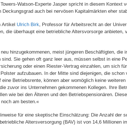
t. Towers-Watson-Experte Jasper spricht in diesem Kontext 
 Deckungsgrad auch bei nervösen Kapitalmärkten eher stabi
 Artikel
Ulrich Birk
, Professor für Arbeitsrecht an der Unive
n, die überhaupt eine betriebliche Altersvorsorge anbieten, 
 neu hinzugekommenen, meist jüngeren Beschäftigten, die in
sind. Sie gehen oft ganz leer aus, müssen selbst in eine 
sicherung oder einen Riester-Vertrag einzahlen, um sich fü
 Polster aufzubauen. In der Mitte sind diejenigen, die schon
 eine Betriebsrente, können aber womöglich keine weiteren 
ie zuvor ins Unternehmen gekommenen Kollegen. Ihre Betri
llen wie bei den Älteren und den Betriebspensionären. Dies
l noch am besten.«
Hinweise für eine skeptische Einschätzung: Die Anzahl der 
betriebliche Altersversorgung (BAV) ist von 14,6 Millionen i