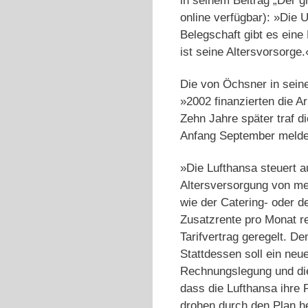
in seinem Beitrag „Der 
online verfügbar): »Die 
Belegschaft gibt es eine 
ist seine Altersvorsorge.
Die von Öchsner in seine
»2002 finanzierten die A
Zehn Jahre später traf d
Anfang September melde
»Die Lufthansa steuert a
Altersversorgung von me
wie der Catering- oder d
Zusatzrente pro Monat re
Tarifvertrag geregelt. 
Stattdessen soll ein neu
Rechnungslegung und die 
dass die Lufthansa ihre 
drohen durch den Plan he