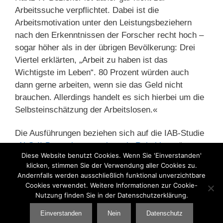
Arbeitssuche verpflichtet. Dabei ist die
Arbeitsmotivation unter den Leistungsbeziehern
nach den Erkenntnissen der Forscher recht hoch –
sogar höher als in der übrigen Bevölkerung: Drei
Viertel erklärten, „Arbeit zu haben ist das
Wichtigste im Leben“. 80 Prozent würden auch
dann gerne arbeiten, wenn sie das Geld nicht
brauchen. Allerdings handelt es sich hierbei um die
Selbsteinschätzung der Arbeitslosen.«
Die Ausführungen beziehen sich auf die IAB-Studie
„
ALG-II-Bezug ist nur selten
ein Ruhekissen
“ von
Diese Website benutzt Cookies. Wenn Sie 'Einverstanden'
Jonas Beste, Arne Bethmann und Mark Trappmann,
klicken, stimmen Sie der Verwendung aller Cookies zu.
die allerdings schon 2010 veröffentlicht worden ist.
Andernfalls werden ausschließlich funktional unverzichtbare
Cookies verwendet. Weitere Informationen zur Cookie-
Nutzung finden Sie in der Datenschutzerklärung.
Kategorien
Arbeitsmarkt
,
Lohndumping
Einverstanden
Nein
Datenschutz