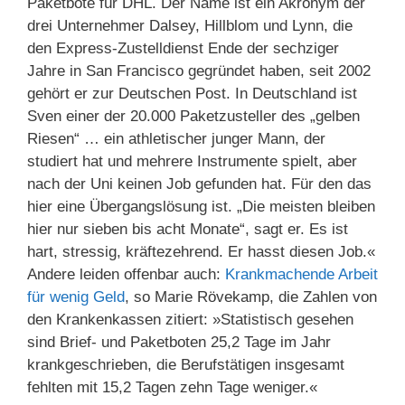
Paketbote für DHL. Der Name ist ein Akronym der
drei Unternehmer Dalsey, Hillblom und Lynn, die
den Express-Zustelldienst Ende der sechziger
Jahre in San Francisco gegründet haben, seit 2002
gehört er zur Deutschen Post. In Deutschland ist
Sven einer der 20.000 Paketzusteller des „gelben
Riesen“ … ein athletischer junger Mann, der
studiert hat und mehrere Instrumente spielt, aber
nach der Uni keinen Job gefunden hat. Für den das
hier eine Übergangslösung ist. „Die meisten bleiben
hier nur sieben bis acht Monate“, sagt er. Es ist
hart, stressig, kräftezehrend. Er hasst diesen Job.«
Andere leiden offenbar auch:
Krankmachende Arbeit
für wenig Geld
, so Marie Rövekamp, die Zahlen von
den Krankenkassen zitiert: »Statistisch gesehen
sind Brief- und Paketboten 25,2 Tage im Jahr
krankgeschrieben, die Berufstätigen insgesamt
fehlten mit 15,2 Tagen zehn Tage weniger.«