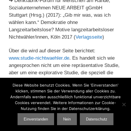
➔ Denkfabrik-Forum für Menschen am Rande,
Sozialunternehmen NEUE ARBEIT gGmbH
Stuttgart (Hrsg.) (2017): „Gib mir was, was ich
wählen kann.“ Demokratie ohne
Langzeitarbeitslose? Motive langzeitarbeitsloser
Nichtwähler/innen, Köln 2017 (
Verlagsseite
)
Über die wird auf dieser Seite berichtet:
www.studie-nichtwaehler.de
. Es handelt sich wie
angesprochen nicht um eine repräsentative Studie,
aber um eine explorative Studie, die speziell die
Langzeitarbeitslosen nicht nur adressiert, sondern
Diese Website benutzt Cookies. Wenn Sie 'Einverstanden'
bei der Methodik wurde versucht, „auf Augenhöhe“
klicken, stimmen Sie der Verwendung aller Cookies zu.
zu kommen, in dem die langzeitarbeitslosen
Andernfalls werden ausschließlich funktional unverzichtbare
Menschen von anderen Langzeitarbeitslosen
Cookies verwendet. Weitere Informationen zur Cookie-
Nutzung finden Sie in der Datenschutzerklärung.
interviewt wurden. Auch wenn die Studie aufzeigt,
dass es die „Nicht-Wähler“ nicht gibt und die Motive
Einverstanden
Nein
Datenschutz
durchaus heterogen sind – es bleibt die Frage und