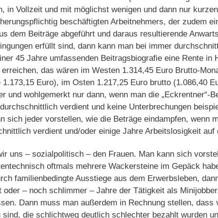
, in Vollzeit und mit möglichst wenigen und dann nur kurz
herungspflichtig beschäftigten Arbeitnehmers, der zudem ei
aus dem Beiträge abgeführt und daraus resultierende Anwart
ngungen erfüllt sind, dann kann man bei immer durchschnitt
ner 45 Jahre umfassenden Beitragsbiografie eine Rente in
 erreichen, das wären im Westen 1.314,45 Euro Brutto-Mona
 1.173,15 Euro), im Osten 1.217,25 Euro brutto (1.086,40 Eu
er und wohlgemerkt nur dann, wenn man die „Eckrentner“-Be
 durchschnittlich verdient und keine Unterbrechungen beispi
nn sich jeder vorstellen, wie die Beträge eindampfen, wenn 
hnittlich verdient und/oder einige Jahre Arbeitslosigkeit au
wir uns – sozialpolitisch – den Frauen. Man kann sich vorstel
ntentechnisch oftmals mehrere Wackersteine im Gepäck habe
rch familienbedingte Ausstiege aus dem Erwerbsleben, dann
it oder – noch schlimmer – Jahre der Tätigkeit als Minijobber
ssen. Dann muss man außerdem in Rechnung stellen, dass v
 sind, die schlichtweg deutlich schlechter bezahlt wurden u