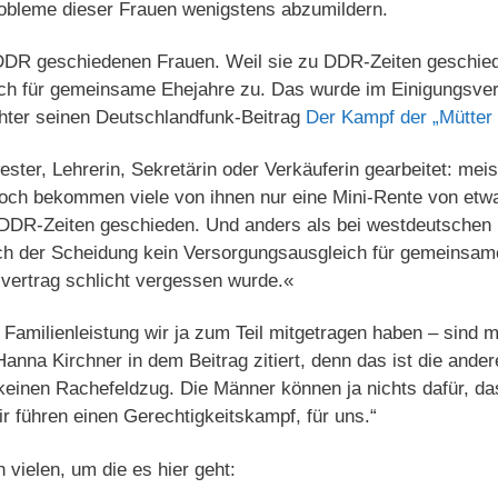
robleme dieser Frauen wenigstens abzumildern.
 DDR geschiedenen Frauen. Weil sie zu DDR-Zeiten geschied
ch für gemeinsame Ehejahre zu. Das wurde im Einigungsvert
chter seinen Deutschlandfunk-Beitrag
Der Kampf der „Mütter
ter, Lehrerin, Sekretärin oder Verkäuferin gearbeitet: meis
och bekommen viele von ihnen nur eine Mini-Rente von etw
DDR-Zeiten geschieden. Und anders als bei westdeutschen 
h der Scheidung kein Versorgungsausgleich für gemeinsame
svertrag schlicht vergessen wurde.«
Familienleistung wir ja zum Teil mitgetragen haben – sind mi
Hanna Kirchner in dem Beitrag zitiert, denn das ist die ander
 keinen Rachefeldzug. Die Männer können ja nichts dafür, da
r führen einen Gerechtigkeitskampf, für uns.“
n vielen, um die es hier geht: