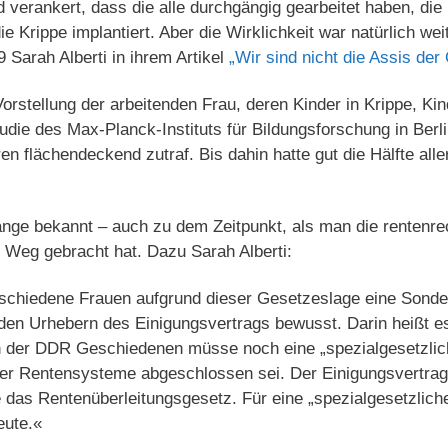
verankert, dass die alle durchgängig gearbeitet haben, die
ie Krippe implantiert. Aber die Wirklichkeit war natürlich w
 Sarah Alberti in ihrem Artikel
„Wir sind nicht die Assis der
Vorstellung der arbeitenden Frau, deren Kinder in Krippe, Ki
udie des Max-Planck-Instituts für Bildungsforschung in Berli
en flächendeckend zutraf. Bis dahin hatte gut die Hälfte all
nge bekannt – auch zu dem Zeitpunkt, als man die rentenrec
Weg gebracht hat. Dazu Sarah Alberti:
schiedene Frauen aufgrund dieser Gesetzeslage eine Sonde
en Urhebern des Einigungsvertrags bewusst. Darin heißt es
 der DDR Geschiedenen müsse noch eine „spezialgesetzlich
der Rentensysteme abgeschlossen sei. Der Einigungsvertrag
te das Rentenüberleitungsgesetz. Für eine „spezialgesetzlic
eute.«