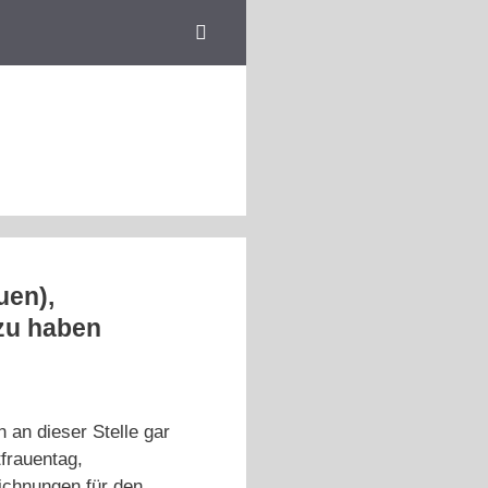
uen),
 zu haben
 an dieser Stelle gar
frauentag,
ichnungen für den