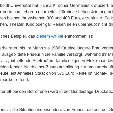
oldt-Universität hat Hanna Kirchner Germanistik studiert, a
tnerin und Lehrerin gearbeitet. Für diese Lebensleistung 
n bleiben ihr zwischen 300 und 400 Euro, erzählt sie. So k
n. Theater, Kino oder gar Reisen seien überhaupt nicht dr
sches Beispiel, das
diesem Artikel
entnommen ist:
rheiratet, bis ihr Mann sie 1986 für eine jüngere Frau verli
s ausgebildete Friseurin die Familie versorgt, während ihr 
 als „mithelfende Ehefrau“ im familieneigenen Elektrohandwe
den Kinder. Nach einer Zusatzausbildung zur Industriekauffr
Heute lebt Annelies Staack von 575 Euro Rente im Monat«, s
mar betreffend.
terfall bei den Betroffenen wird in der Bundestags-Drucksa
ist … die Situation insbesondere von Frauen, die aus der 