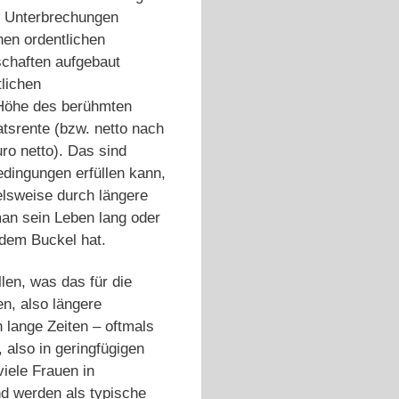
en Unterbrechungen
nen ordentlichen
schaften aufgebaut
lichen
 Höhe des berühmten
tsrente (bzw. netto nach
ro netto). Das sind
dingungen erfüllen kann,
elsweise durch längere
man sein Leben lang oder
f dem Buckel hat.
len, was das für die
n, also längere
 lange Zeiten – oftmals
, also in geringfügigen
iele Frauen in
nd werden als typische