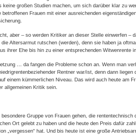
keine großen Studien machen, um sich darüber klar zu wer
ie betroffenen Frauen mit einer ausreichenden eigenständige
icherung.
icht, aber – so werden Kritiker an dieser Stelle einwerfen – 
n die Altersarmut rutschen (werden), denn sie haben ja oftma
 ihrer Ehe bis hin zu einer entsprechenden Witwenrente im
etzung … da fangen die Probleme schon an. Wenn man verhe
 niedrigrentenbeziehender Rentner war/ist, denn dann liegen 
auf einem kümmerlichen Niveau. Das wird auch heute am Fr
r allgemeinen Kritik sein.
ne besondere Gruppe von Frauen gehen, die rententechnisch
schen Ort gelebt zu haben und die heute den Preis dafür z
tion „vergessen“ hat. Und bis heute ist eine große Antriebs