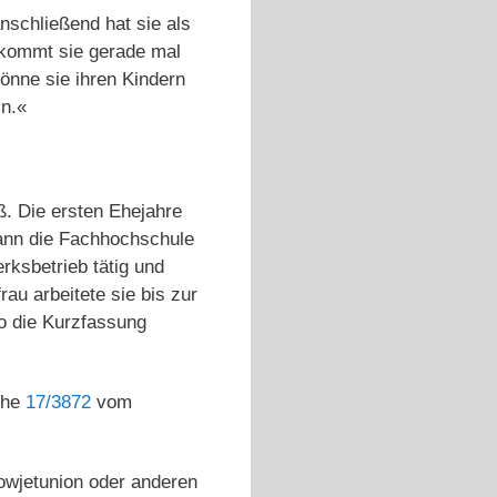
nschließend hat sie als
bekommt sie gerade mal
önne sie ihren Kindern
in.«
eß. Die ersten Ehejahre
Mann die Fachhochschule
rksbetrieb tätig und
au arbeitete sie bis zur
o die Kurzfassung
che
17/3872
vom
Sowjetunion oder anderen