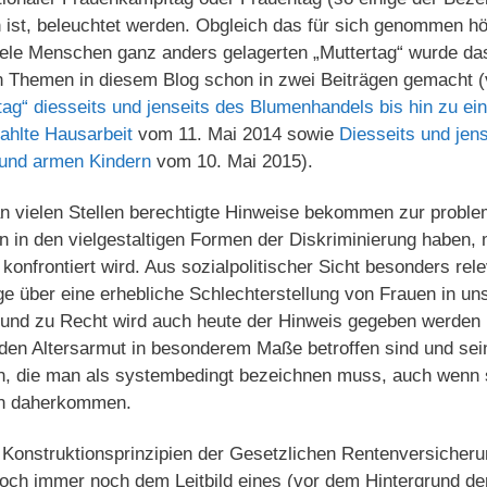
ist, beleuchtet werden. Obgleich das für sich genommen hö
iele Menschen ganz anders gelagerten „Muttertag“ wurde das
en Themen in diesem Blog schon in zwei Beiträgen gemacht 
ag“ diesseits und jenseits des Blumenhandels bis hin zu ein
ahlte Hausarbeit
vom 11. Mai 2014 sowie
Diesseits und jens
 und armen Kindern
vom 10. Mai 2015).
n vielen Stellen berechtigte Hinweise bekommen zur proble
n in den vielgestaltigen Formen der Diskriminierung haben,
konfrontiert wird. Aus sozialpolitischer Sicht besonders rel
ge über eine erhebliche Schlechterstellung von Frauen in u
 und zu Recht wird auch heute der Hinweis gegeben werden
den Altersarmut in besonderem Maße betroffen sind und sei
 die man als systembedingt bezeichnen muss, auch wenn si
en daherkommen.
Konstruktionsprinzipien der Gesetzlichen Rentenversicherung
doch immer noch dem Leitbild eines (vor dem Hintergrund der 