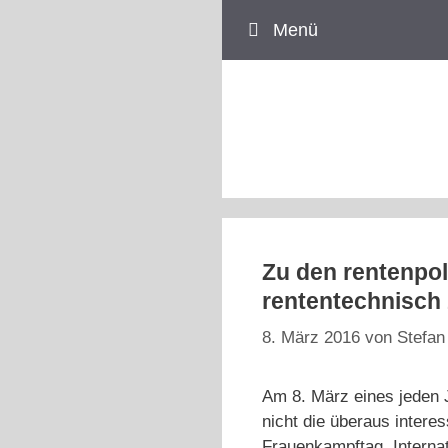
Zum
Menü
Inhalt
springen
Zu den rentenpol
rententechnisch 
8. März 2016
von
Stefan
Am 8. März eines jeden 
nicht die überaus intere
Frauenkampftag, Interna