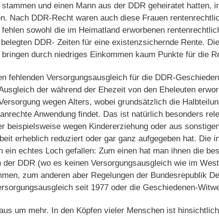
 stammen und einen Mann aus der DDR geheiratet hatten, i
n. Nach DDR-Recht waren auch diese Frauen rentenrechtlic
ehlen sowohl die im Heimatland erworbenen rentenrechtlich
en belegten DDR- Zeiten für eine existenzsichernde Rente. Di
re bringen durch niedriges Einkommen kaum Punkte für die R
n fehlenden Versorgungsausgleich für die DDR-Geschiedene
 Ausgleich der während der Ehezeit von den Eheleuten erwo
Versorgung wegen Alters, wobei grundsätzlich die Halbteilun
nrechte Anwendung findet. Das ist natürlich besonders rele
er beispielsweise wegen Kindererziehung oder aus sonstige
beit erheblich reduziert oder gar ganz aufgegeben hat. Die
in ein echtes Loch gefallen: Zum einen hat man ihnen die b
n der DDR (wo es keinen Versorgungsausgleich wie im West
mmen, zum anderen aber Regelungen der Bundesrepublik De
ersorgungsausgleich seit 1977 oder die Geschiedenen-Witwe
aus um mehr. In den Köpfen vieler Menschen ist hinsichtlich