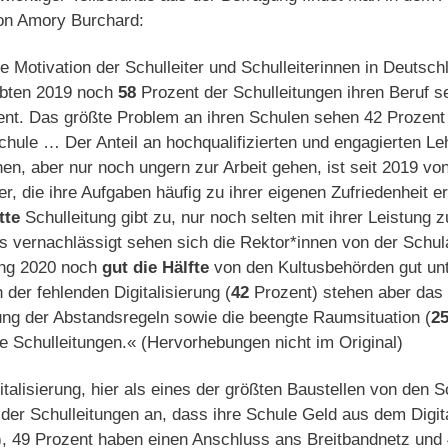
n Amory Burchard:
e Motivation der Schulleiter und Schulleiterinnen in Deutsch
bten 2019 noch
58
Prozent der Schulleitungen ihren Beruf s
nt. Das größte Problem an ihren Schulen sehen 42 Prozent 
Schule … Der Anteil an hochqualifizierten und engagierten Leh
hen, aber nur noch ungern zur Arbeit gehen, ist seit 2019 vo
er, die ihre Aufgaben häufig zu ihrer eigenen Zufriedenheit e
tte
Schulleitung gibt zu, nur noch selten mit ihrer Leistung z
vernachlässigt sehen sich die Rektor*innen von der Schulau
ang 2020 noch
gut die Hälfte
von den Kultusbehörden gut unte
er fehlenden Digitalisierung (
42
Prozent) stehen aber das 
ung der Abstandsregeln sowie die beengte Raumsituation (
2
ie Schulleitungen.« (Hervorhebungen nicht im Original)
gitalisierung, hier als eines der größten Baustellen von den S
er Schulleitungen an, dass ihre Schule Geld aus dem Digita
), 49 Prozent haben einen Anschluss ans Breitbandnetz und