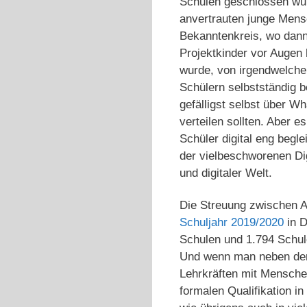
Schulen geschlossen wur
anvertrauten junge Mensc
Bekanntenkreis, wo dann
Projektkinder vor Augen 
wurde, von irgendwelchen
Schülern selbstständig be
gefälligst selbst über 
verteilen sollten. Aber 
Schüler digital eng begl
der vielbeschworenen Di
und digitaler Welt.
Die Streuung zwischen A
Schuljahr 2019/2020
in D
Schulen und 1.794 Schul
Und wenn man neben der 
Lehrkräften mit Mensche
formalen Qualifikation i