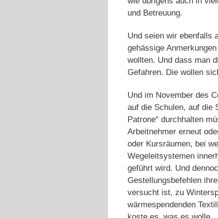
wie übrigens auch in vie
und Betreuung.
Und seien wir ebenfalls a
gehässige Anmerkungen z
wollten. Und dass man d
Gefahren. Die wollen sich
Und im November des Cor
auf die Schulen, auf die
Patrone“ durchhalten müs
Arbeitnehmer erneut ode
oder Kursräumen, bei wei
Wegeleitsystemen inner
geführt wird. Und denno
Gestellungsbefehlen ihre
versucht ist, zu Winter
wärmespendenden Textilie
koste es, was es wolle.