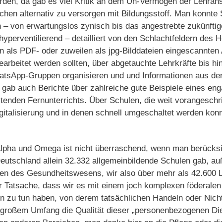
den, da gab es viel Kritik an dem Un-Vermögen der Lehranst
hen alternativ zu versorgen mit Bildungsstoff. Man konnte
 – von erwartungslos zynisch bis das angestrebte zukünfti
hyperventilierend – detailliert von den Schlachtfeldern des 
 als PDF- oder zuweilen als jpg-Bilddateien eingescannten
arbeitet werden sollten, über abgetauchte Lehrkräfte bis hin
WhatsApp-Gruppen organisieren und und Informationen aus de
es gab auch Berichte über zahlreiche gute Beispiele eines en
eitenden Fernunterrichts. Über Schulen, die weit vorangesch
gitalisierung und in denen schnell umgeschaltet werden kon
lpha und Omega ist nicht überraschend, wenn man berücksi
eutschland allein 32.332 allgemeinbildende Schulen gab, au
en des Gesundheitswesens, wir also über mehr als 42.600 L
Tatsache, dass wir es mit einem joch komplexen föderalen
n zu tun haben, von derem tatsächlichen Handeln oder Nich
n großem Umfang die Qualität dieser „personenbezogenen Die