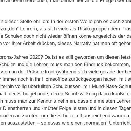
len anderen Bereichen, man denke hier an die Pflege oder die
n dieser Stelle ehrlich: In der ersten Welle gab es auch zahl
u „den“ Lehrern, als sich viele als Risikogruppen dem Präs
ie Schulen doch nicht wieder öffnen könne angesichts der 
 vor ihrer Arbeit drücken, dieses Narrativ hat man oft gehör
ona-Jahres 2020? Da ist es still geworden um diesen letzte
 Schüler und die Lehrer, muss man den Eindruck bekommen, d
sen an der Präsenzfront (während sich viele gerade der bes
r immer noch in ihr Homeoffice zurückgezogen haben, mit s
terhin völlig überfüllten Schulbussen, mir Mund-Nase-Schut
halb der Schulgebäude, deren Schutzwirkung dann draußen 
ch muss man zur Kenntnis nehmen, dass die meisten Lehrer
r Dienstherren und -mütter Folge leisten und in diesen Tage
spenden aufzurufen, um die Schüler mit ausreichend warmen
n auszustatten – so etwas wie einen „normalen“ Unterricht