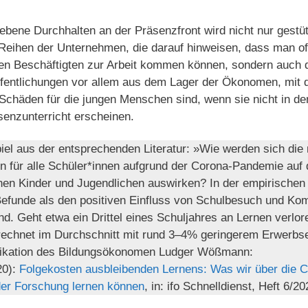
ebene Durchhalten an der Präsenzfront wird nicht nur gestüt
Reihen der Unternehmen, die darauf hinweisen, dass man of
nen Beschäftigten zur Arbeit kommen können, sondern auch 
ffentlichungen vor allem aus dem Lager der Ökonomen, mit d
 Schäden für die jungen Menschen sind, wenn sie nicht in d
enzunterricht erscheinen.
piel aus der entsprechenden Literatur: »Wie werden sich di
 für alle Schüler*innen aufgrund der Corona-Pandemie auf 
enen Kinder und Jugendlichen auswirken? In der empirischen
Befunde als den positiven Einfluss von Schulbesuch und Ko
nd. Geht etwa ein Drittel eines Schuljahres an Lernen verlor
rechnet im Durchschnitt mit rund 3–4% geringerem Erwerb
blikation des Bildungsökonomen Ludger Wößmann:
20):
Folgekosten ausbleibenden Lernens: Was wir über die 
er Forschung lernen können
, in: ifo Schnelldienst, Heft 6/20