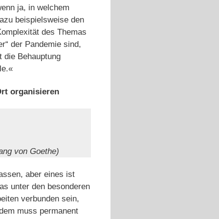
wenn ja, in welchem
dazu beispielsweise den
Komplexität des Themas
er“ der Pandemie sind,
ht die Behauptung
le.«
rt organisieren
gang von Goethe)
ssen, aber eines ist
das unter den besonderen
eiten verbunden sein,
Zudem muss permanent