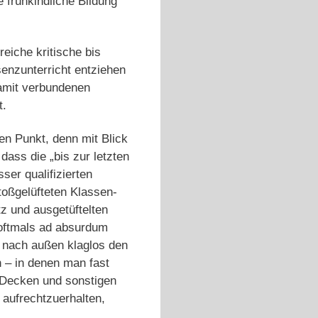
 frühkindliche Bildung
reiche kritische bis
enzunterricht entziehen
damit verbundenen
t.
n Punkt, denn mit Blick
ass die „bis zur letzten
ser qualifizierten
toßgelüfteten Klassen-
z und ausgetüftelten
oftmals ad absurdum
 nach außen klaglos den
n – in denen man fast
 Decken und sonstigen
 aufrechtzuerhalten,