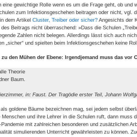
h eine gewichtige Rolle wenn es um die Frage geht, ob und 
hulen zum Infektionsgeschehen beitragen oder nicht, vgl. 
in dem Artikel
Cluster, Treiber oder sicher?
Angesichts der 
 des Beitrags nicht überraschend: »Dass die Schulen „Treib
iegende Zahlen nicht belegen. Allerdings lässt sich auch nic
en „sicher“ und spielten beim Infektionsgeschehen keine Rol
e zu den Mühen der Ebene: Irgendjemand muss das vor O
alle Theorie
ldner Baum.
erzimmer, in: Faust. Der Tragödie erster Teil, Johann Wolf
als goldene Bäume bezeichnen mag, sei jedem selbst überla
Menschen und ihre Lehrer in die Schulen ruft, dann muss 
Pandemie mit zahlreichen besonderen und zusätzlichen Arb
lität simulierenden Unterricht gewährleisten zu können. 