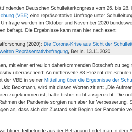
tattfindenden Deutschen Schulleiterkongress vom 26. bis 28
iehung (VBE)
eine repräsentative Umfrage unter Schulleitung
e Umfrage wurden im Oktober und November 2020 bundeswei
len befragt. Die Ergebnisse kann man hier nachlesen:
ialforschung (2020):
Die Corona-Krise aus Sicht der Schulleit
weiten Repräsentativbefragung
, Berlin, 13.11.2020
en, mit einer erfreulich daherkommenden Botschaft zu begin
sitiv überraschend: An mittlerweile 83 Prozent der Schulen 
et der VBE in seiner
Mitteilung über die Ergebnisse der Schu
Udo Beckmann, wird mit diesen Worten zitiert: „Die Aufmer
ren zugekommen ist, hatte bisher nicht ausgereicht. Die n
hmen der Pandemie sorgten nun aber für Verbesserung. S
gen an, dass sich der Zustand seit Beginn der Pandemie ver
chtiger Teilbefunde aus der Befragung findet man in dem A