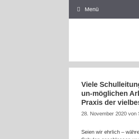
Zum
Menü
Inhalt
springen
Viele Schulleitu
un-möglichen Arb
Praxis der vielb
28. November 2020
von
Seien wir ehrlich – währ