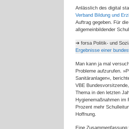
Anlässlich des digital s
Verband Bildung und Erz
Auftrag gegeben. Für di
allgemeinbildender Schu
➔ forsa Politik- und Soz
Ergebnisse einer bundes
Man kann ja mal versuch
Probleme aufzurufen. »Po
Sanitäranlagen«, bericht
VBE Bundesvorsitzende, 
Thema in den letzten Jah
Hygienemaßnahmen im Ra
Prozent mehr Schulleitun
Hoffnung.
Eine Zusammenfassung wi