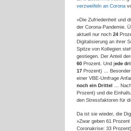
verzweifeln an Corona
vo
»Die Zufriedenheit und di
der Corona-Pandemie. Ü
aktuell nur noch
24
Proze
Digitalisierung an ihrer 
Spitze von Kollegien ste
gestiegen. Der Anteil der
60
Prozent. Und j
ede dri
17
Prozent) … Besonders 
einer VBE-Umfrage Anf
noch ein Drittel
… Nach d
Prozent) und die Einhalt
den Stressfaktoren für d
Da ist sie wieder, die Di
»Zwar geben 61 Prozent d
Coronakrise: 33 Prozent