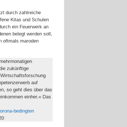
zt durch zahlreiche
fene Kitas und Schulen
durch ein Feuerwerk an
enen belegt werden soll,
en oftmals maroden
e mehrmonatigen
die zukünftige
 Wirtschaftsforschung
mpetenzerwerb auf
en, so geht dies über das
seinkommen einher.« Das
Corona-bedingten
20