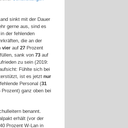
land sinkt mit der Dauer
ehr gerne aus, sind es
in der fehlenden
rkräften, die an der
n
vier
auf
27
Prozent
rfüllen, sank von
73
auf
ufrieden zu sein (2019:
fsicht: Fühlte sich bei
rstützt, ist es jetzt
nur
fehlende Personal (
31
5
Prozent) ganz oben bei
chulleitern benannt.
lpakt erhält (vor der
 40 Prozent W-Lan in