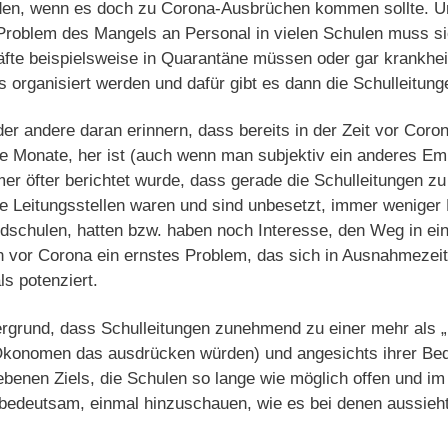
rden, wenn es doch zu Corona-Ausbrüchen kommen sollte. 
 Problem des Mangels an Personal in vielen Schulen muss s
fte beispielsweise in Quarantäne müssen oder gar krankheit
s organisiert werden und dafür gibt es dann die Schulleitung
er andere daran erinnern, dass bereits in der Zeit vor Coron
ge Monate, her ist (auch wenn man subjektiv ein anderes Em
er öfter berichtet wurde, dass gerade die Schulleitungen z
e Leitungsstellen waren und sind unbesetzt, immer weniger 
dschulen, hatten bzw. haben noch Interesse, den Weg in ein
 vor Corona ein ernstes Problem, das sich in Ausnahmezeite
s potenziert.
ergrund, dass Schulleitungen zunehmend zu einer mehr als
Ökonomen das ausdrücken würden) und angesichts ihrer Bed
benen Ziels, die Schulen so lange wie möglich offen und im
 bedeutsam, einmal hinzuschauen, wie es bei denen aussieht