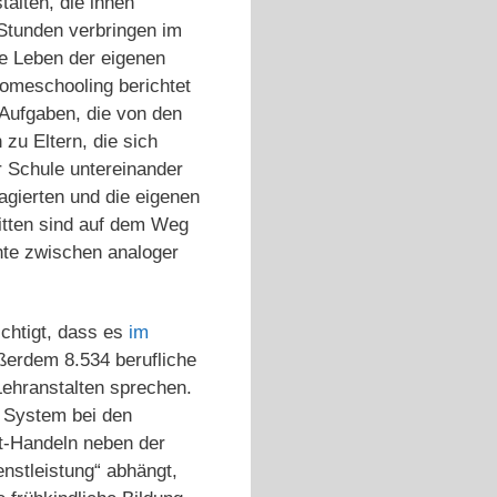
alten, die ihnen
 Stunden verbringen im
ge Leben der eigenen
Homeschooling berichtet
 Aufgaben, die von den
 zu Eltern, die sich
r Schule untereinander
gagierten und die eigenen
ritten sind auf dem Weg
nte zwischen analoger
chtigt, dass es
im
ßerdem 8.534 berufliche
ehranstalten sprechen.
 System bei den
t-Handeln neben der
nstleistung“ abhängt,