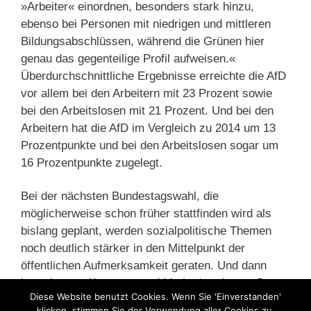
»Arbeiter« einordnen, besonders stark hinzu,
ebenso bei Personen mit niedrigen und mittleren
Bildungsabschlüssen, während die Grünen hier
genau das gegenteilige Profil aufweisen.«
Überdurchschnittliche Ergebnisse erreichte die AfD
vor allem bei den Arbeitern mit 23 Prozent sowie
bei den Arbeitslosen mit 21 Prozent. Und bei den
Arbeitern hat die AfD im Vergleich zu 2014 um 13
Prozentpunkte und bei den Arbeitslosen sogar um
16 Prozentpunkte zugelegt.
Bei der nächsten Bundestagswahl, die
möglicherweise schon früher stattfinden wird als
bislang geplant, werden sozialpolitische Themen
noch deutlich stärker in den Mittelpunkt der
öffentlichen Aufmerksamkeit geraten. Und dann
braucht man Konzepte und Methodenwissen. Daran
Diese Website benutzt Cookies. Wenn Sie 'Einverstanden'
sollten die Grünen denken, wenn sie wirklich in die
klicken, stimmen Sie der Verwendung aller Cookies zu.