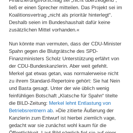
Finanzierungsvorschlag sei „nicht überzeugend“,
ließ er einen Sprecher mitteilen. Das Projekt sei im
Koalitionsvertrag „nicht als prioritär hinterlegt“.
Deshalb seien im Bundeshaushalt dafür keine
zusätzlichen Mittel vorhanden.«
Nun könnte man vermuten, dass der CDU-Minister
Spahn gegen die Blutgrätsche des SPD-
Finanzministers Scholz Unterstützung erfährt von
der CDU-Bundeskanzlerin. Aber weit gefehlt.
Merkel gat etwas getan, was normalerweise nicht
zu ihrem Standard-Repertoire gehört: Sie hat Nein
und Basta gesagt. Unter der wie üblich wenig
feinfühligen Botschaft „Klatsche für Spahn“ titelte
die BILD-Zeitung:
Merkel lehnt Entlastung von
Betriebsrentnern ab
. »Die zitierte Äußerung der
Kanzlerin zum Entwurf ist hierbei ziemlich vage,
gedacht war sie zunächst wohl kaum für die
Öffentlichkeit. Laut Bild nämlich fiel sie auf einer